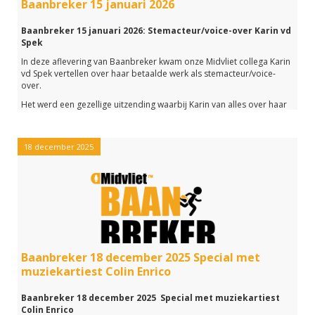
Baanbreker 15 januari 2026
Baanbreker 15 januari 2026: Stemacteur/voice-over Karin vd
Spek
In deze aflevering van Baanbreker kwam onze Midvliet collega Karin
vd Spek vertellen over haar betaalde werk als stemacteur/voice-
over.
Het werd een gezellige uitzending waarbij Karin van alles over haar
werk verteld heeft.
Zo vertelde ze onder andere wat ze zo leuk aan haar werk vindt en
welke opleiding ze heeft gevolgd om als stemacteur/voice-over te
18 december 2025
kunnen werken.
Heb je deze aflevering gemist of wil je nog een keertje
terugluisteren?
Met de link hieronder beluister je de hele uitzending.
Baanbreker 18 december 2025 Special met
muziekartiest Colin Enrico
Baanbreker 18 december 2025 Special met muziekartiest
Colin Enrico