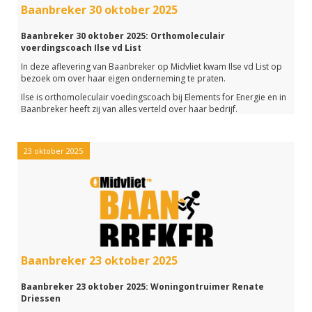
Baanbreker 30 oktober 2025
Baanbreker 30 oktober 2025: Orthomoleculair
voerdingscoach Ilse vd List
In deze aflevering van Baanbreker op Midvliet kwam Ilse vd List op
bezoek om over haar eigen onderneming te praten.
Ilse is orthomoleculair voedingscoach bij Elements for Energie en in
Baanbreker heeft zij van alles verteld over haar bedrijf.
- wat is een orthomoleculair voedingscoach?
- welke opleiding heeft zij voor dit werk gevolgd?
23 oktober 2025
- en wat vind zij zelf zo leuk aan haar werk?
Op deze- en nog veel meer vragen heeft zij het antwoord gegeven.
Naast een gesprek met Ilse hebben we in deze aflevering aandacht
besteed aan het vrijwilligerswerk van Leo de Waal bij
woonzorgcentrum Het Anker in Voorburg.
Het werd een leuke uitzending die je met de link hieronder
(nogmaals) kunt beluisteren.
Baanbreker 23 oktober 2025
Baanbreker 23 oktober 2025: Woningontruimer Renate
Driessen