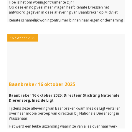
Hoe is het om woningontruimer te zijn?
Op deze en nog veel meer vragen heeft Renate Driessen het
antwoord gegeven in deze aflevering van Baanbreker op Midvliet.
Renate is namelijk woningontruimer binnen haar eigen onderneming
Driessen-Woningontruiming.
Het werd een bijzondere uitzending waarin ook aandacht besteed is
aan het 100 jarig bestaan van groentenwinkel van Rijn Culinair op het
16 oktober 2025
Damplein in Leidschendam. Eigenaar Chantal Kloosterman heeft
verteld over dit bijzondere familiebedrijf.
Mocht je de uitzending gemist hebben of nog een keer willen
beluisteren, klik dan op de link hieronder.
Baanbreker 16 oktober 2025
Baanbreker 16 oktober 2025: Directeur Stichting Nationale
Dierenzorg, Inez de Ligt
Tijdens deze aflevering van Baanbreker kwam Inez de Ligt vertellen
over haar mooie beroep van directeur bij Nationale Dierenzorg in
Wassenaar.
Het werd een leuke uitzending waarin ze van alles over haar werk
verteld heeft.