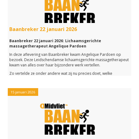
Het werd een leuke aflevering die je me de link hieronder in z'n
geheel kunt beluisteren.
Baanbreker 22 januari 2026
Baanbreker 22 januari 2026: Lichaamsgerichte
massagetherapeut Angelique Pardoen
In deze aflevering van Baanbreker kwam Angelique Pardoen op
bezoek. Deze Leidschendamse lichaamsgerichte massagetherapeut
kwam van alles over haar bijzondere werk vertellen.
Zo vertelde ze onder andere wat zij nu precies doet, welke
opleiding ze gevolgd heeft en wat ze zelf zo leuk aan haar werk
vindt.
Verder hadden we in deze aflevering een gesprek met Linda
15 januari 2026
Koeleman over haar eigen onderneming Waves Acupunctuur.
Deze week is zij uitgeroepn tot Ondernemer van de Week door het
huis aan huisblad het Krantje.
Heb je aflevering gemist of wil je het nogmaals beluisteren, klik dan
op de link hieronder.