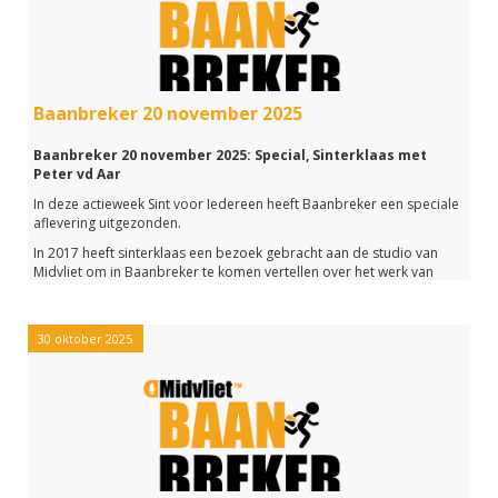
Kortom: een bomvolle informatieve aflevering van Baanbreker, die
je met de link hieronder (nogmaals) kunt beluisteren
Baanbreker 20 november 2025
Baanbreker 20 november 2025: Special, Sinterklaas met
Peter vd Aar
In deze actieweek Sint voor Iedereen heeft Baanbreker een speciale
aflevering uitgezonden.
In 2017 heeft sinterklaas een bezoek gebracht aan de studio van
Midvliet om in Baanbreker te komen vertellen over het werk van
sinterklaas.
Het werd een bijzonder gesprek dat minder geschikt is voor het
beluisteren door 'kleine gelovigen'.
30 oktober 2025