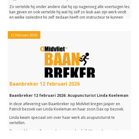
Zo vertelde hij onder andere dat hij op nagenoeg alle voertuigen les
kan geven en ook vertelde hij wat hij zelf zo leuk aan zijn werk vindt
en welke opleiding hij zelf gedaan heeft om instructeur te kunnen
zijn.
Verder spraken we met de ondernemer van de week, Kelly van
12 februari 2026
Rijsingen, over haar bijzondere boekenwinkel Chapter Voorburg.
Het werd een leuke aflevering die je met de link hieronder nogmaals
kunt beluisteren.
Baanbreker 12 februari 2026
Baanbreker 12 februari 2026: Acupuncturist Linda Koeleman
In deze aflevering van Baanbreker op Midvliet kregen Jasper en
Patrick bezoek van Linda Koeleman en haar zoon Dax op bezoek.
Linda kwam speciaal om over haar werk als acupuncturist te
vertellen.
Ze vertelde van alles over haar eigen bedrijf, Waves Acupunctuur.