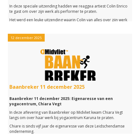
In deze speciale uitzending hadden we reaggea artiest Colin Enrico
te gast om over zijn werk als performer te praten.
Het werd een leuke uitzending waarin Colin van alles over zijn werk
vertelde.
Zo hoor je hoe oud hij was toen hij met de muziek in aanraking
12 december 2025
kwam en wat zijn muziek voor hem betekent.
Heb je deze aflevering gemist of wil je nog een keer luisteren?
Klik dan op de link hieronder om het hele programma terug te
luisteren.
Baanbreker 11 december 2025
Baanbreker 11 december 2025: Eigenaresse van een
yogacentrum, Chiara Vegt
In deze aflevering van Baanbreker op Midvliet kwam Chiara Vegt
langs om over haar werk bij yogacentrum Karuna te praten.
Chiare is sinds vijf jaar de eigenaresse van deze Leidschendamse
onderneming.
Het werd een leuke uitzending waarin Chiara van alles over haar