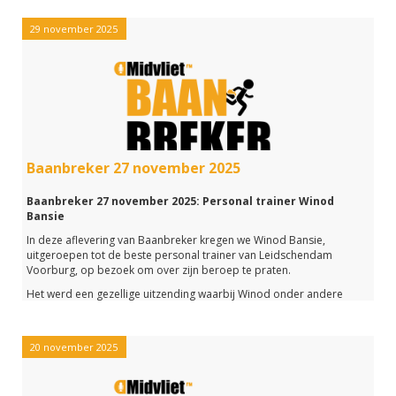
werk vertelde.
29 november 2025
- Hoe zien haar werkdagen eruit?
- Wat vind ze leuk aan haar werk?
- En wat heeft ze voor opleiding gedaan om dit werk te kunnen
doen?
Naast dit heeft Chiara nog veel meer verteld en je kunt dit
beluisteren via de link hieronder
Baanbreker 27 november 2025
Baanbreker 27 november 2025: Personal trainer Winod
Bansie
In deze aflevering van Baanbreker kregen we Winod Bansie,
uitgeroepen tot de beste personal trainer van Leidschendam
Voorburg, op bezoek om over zijn beroep te praten.
Het werd een gezellige uitzending waarbij Winod onder andere
vertelde over zijn sportlessen.
Maar ook wat hij zelf zo leuk aan zijn werk vind en welke opleiding hij
gedaan heeft is allemaal aan bod gekomen.
20 november 2025
Verder hebben we in deze aflevering met Tiny Spoel gesproken over
haar vrijwilligerswerk bij WOEJ.