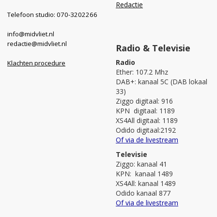
Redactie
Telefoon studio: 070-3202266
info@midvliet.nl
redactie@midvliet.nl
Radio & Televisie
Radio
Klachten procedure
Ether: 107.2 Mhz
DAB+: kanaal 5C (DAB lokaal
33)
Ziggo digitaal: 916
KPN digitaal: 1189
XS4All digitaal: 1189
Odido digitaal:2192
Of via de livestream
Televisie
Ziggo: kanaal 41
KPN: kanaal 1489
XS4All: kanaal 1489
Odido kanaal 877
Of via de livestream