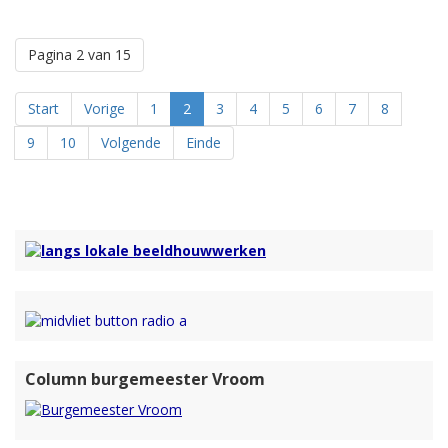
Zo hoor je onder andere wat ze zo leuk aan haar werk vindt, maar
ook waaruit haar dagelijkse werkzaamheden als directeur bestaan.
Pagina 2 van 15
Natuurlijk heeft Inez nog veel meer verteld en met de link hieronder
kun je deze aflevering nog een keer in z'n geheel terugluisteren.
Start
Vorige
1
2
3
4
5
6
7
8
9
10
Volgende
Einde
Column burgemeester Vroom