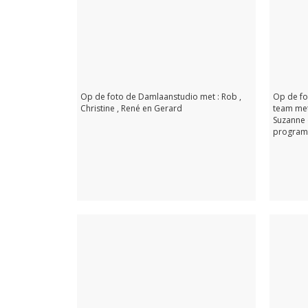
Foto 2. vrnl : Twee Revox bandrecorders de
werkpaarden in elke radio studio, een
Op de foto de Damlaanstudio met : Rob ,
Op de fo
platenspeler want de CD had nog niet alles
Christine , René en Gerard
team met
overgenomen. Boven de mengtafel nog
Suzanne 
geen invasie van beeldschermen, maar die
program
zouden snel hun intrede doen