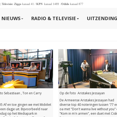
 |
Televisie:
Ziggo
kanaal 41 /
KPN
kanaal 1489 /
Odido
kanaal 877
NIEUWS
RADIO & TELEVISIE
UITZENDING
to Sebastiaan , Ton en Carry
Op de foto Aristakes Jessayan
De Armeense Aristakes Jessayan had
35 Af en toe gingen we met Midvliet
diverse top 40 noteringen tussen '77 e
 een dagje uit. Bijvoorbeeld naar
oa met "Don't wanna live without you"
dag op het Mediapark in
"Kom in m'n armen", een duet met Cis