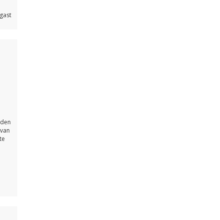
 gast
dden
 van
te