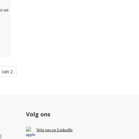
an we
 van 2
Volg ons
V
olg ons op L
inkedIn
)