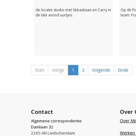
de locatie studio met Sebastiaan en Carry in
Op de fo
de late avond uurtjes.
team: Fr
Start
Vorige
1
2
Volgende
Einde
Contact
Over 
Over Mid
Algemene correspondentie
Damlaan 32
Werken b
2265 AN Leidschendam