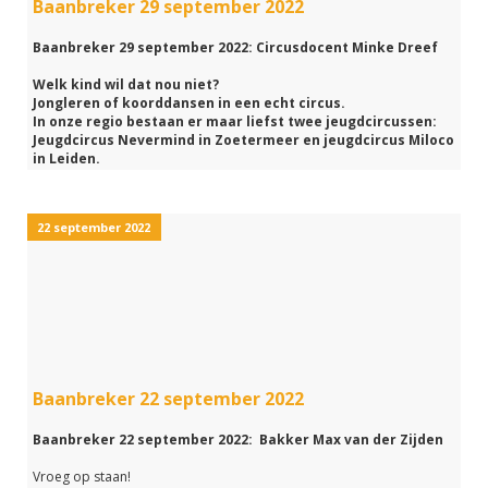
Baanbreker 29 september 2022
wanneer je met de link hieronder de hele uitzending nog
een keertje terugluistert.
Baanbreker 29 september 2022: Circusdocent Minke Dreef
Welk kind wil dat nou niet?
Jongleren of koorddansen in een echt circus.
In onze regio bestaan er maar liefst twee jeugdcircussen:
Jeugdcircus Nevermind in Zoetermeer en jeugdcircus Miloco
in Leiden.
Minke Dreef uit Voorburg is werkzaam als circusdocent bij
deze twee circussen.
22 september 2022
En op donderdag 29 september heeft Minke in Baanbreker
op Midvliet van alles over haar werk als docent verteld.
Hoe zijn haar lessen er uit? En wat vind zij leuk aan het
werken met kinderen?
Op deze en nog veel meer vragen heeft Minke het antwoord
gegeven in deze aflevering van Baanbreker.
Nog een keertje terugluisteren?
Baanbreker 22 september 2022
Klik dan op de link hieronder of beluister Minke in de
Podcast van Baanbreker. (zie podcast op deze website)
Baanbreker 22 september 2022: Bakker Max van der Zijden
Vroeg op staan!