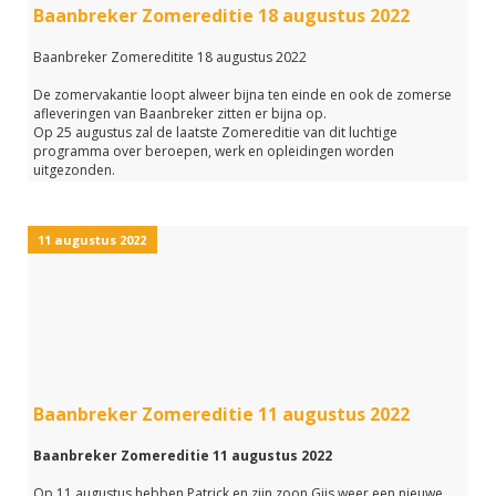
Baanbreker Zomereditie 18 augustus 2022
arbeidsnieuws.
Baanbreker Zomereditite 18 augustus 2022
De zomervakantie loopt alweer bijna ten einde en ook de zomerse
afleveringen van Baanbreker zitten er bijna op.
Op 25 augustus zal de laatste Zomereditie van dit luchtige
programma over beroepen, werk en opleidingen worden
uitgezonden.
In de afgelopen aflevering van de Zomereditie, op 18 augustus,
lieten Jasper Wellner en Patrick Cilon je de volgende Interessante
11 augustus 2022
Beroepen personen horen:
- Tunneloperator Wijnand Kuijt
- Dansdocent Door Laverman
- Apothekersassistente Ilona Zijlstra
- Programmamanager Verkeersveiligheid Astrid Homan
- Tandartsassistente Leonne Klaassen
Naast korte fragmenten over deze beroepen hebben we natuurlijk
ook weer de lekkerste zomerhits gedraaid.
Baanbreker Zomereditie 11 augustus 2022
Heb je de aflevering gemist?
Baanbreker Zomereditie 11 augustus 2022
Geen paniek, je kunt de hele uitzending met de link hieronder nog
een keer terugluisteren.
Op 11 augustus hebben Patrick en zijn zoon Gijs weer een nieuwe