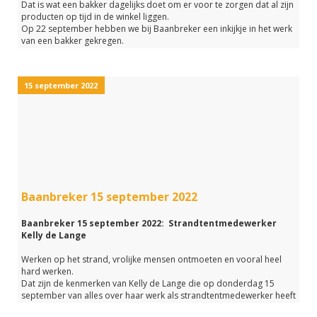
Dat is wat een bakker dagelijks doet om er voor te zorgen dat al zijn
producten op tijd in de winkel liggen.
Op 22 september hebben we bij Baanbreker een inkijkje in het werk
van een bakker gekregen.
We hadden toen de eigenaar van Bakker Klink, Max van der Zijden
op bezoek.
En Max heeft ons van alles over zijn werk verteld.
15 september 2022
• Hoe is het om zo vroeg op te staan?
• Hoe ziet zijn werkdag er uit?
• En welke opleidingen zijn er allemaal om bakker te worden?
Heb je deze aflevering gemist of wil je het nog een keer beluisteren?
Klik dan op de onderstaande link.
Baanbreker 15 september 2022
Baanbreker 15 september 2022: Strandtentmedewerker
Kelly de Lange
Werken op het strand, vrolijke mensen ontmoeten en vooral heel
hard werken.
Dat zijn de kenmerken van Kelly de Lange die op donderdag 15
september van alles over haar werk als strandtentmedewerker heeft
verteld in Baanbreker op Midvliet.