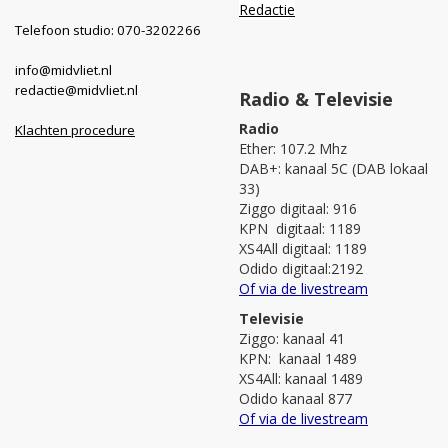
Redactie
Telefoon studio: 070-3202266
info@midvliet.nl
redactie@midvliet.nl
Radio & Televisie
Radio
Klachten procedure
Ether: 107.2 Mhz
DAB+: kanaal 5C (DAB lokaal
33)
Ziggo digitaal: 916
KPN digitaal: 1189
XS4All digitaal: 1189
Odido digitaal:2192
Of via de livestream
Televisie
Ziggo: kanaal 41
KPN: kanaal 1489
XS4All: kanaal 1489
Odido kanaal 877
Of via de livestream