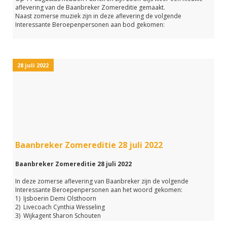
aflevering van de Baanbreker Zomereditie gemaakt.
Naast zomerse muziek zijn in deze aflevering de volgende
Interessante Beroepenpersonen aan bod gekomen:
- Fietsenmaker René Korpel
- Archeoloog Marjolein van den Dries
- Begeleiders van verstandelijk beperkte jongeren Puk en Robin
28 juli 2022
- Hondentrainer Ingrid Schouten
- Mondhygiëniste Sofieke van den Werff
Het was een leuke aflevering waarbij Gijs ook muziek gedraaid heeft
waarop hij de afgelopen weken gedanst heeft op de Franse
camping.
Wil je deze aflevering nog een keer terugluisteren?
Klik dan op de link hieronder.
Baanbreker Zomereditie 28 juli 2022
Baanbreker Zomereditie 28 juli 2022
In deze zomerse aflevering van Baanbreker zijn de volgende
Interessante Beroepenpersonen aan het woord gekomen:
1) Ijsboerin Demi Olsthoorn
2) Livecoach Cynthia Wesseling
3) Wijkagent Sharon Schouten
4) Logopediste Annemarie Hoogeveen