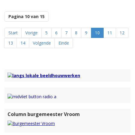
5) Sportinstructeur Chrissy Theil
Naast korte fragementen van deze beroepen zit deze aflevering ook
Pagina 10 van 15
weer bordevol met zomerse muziek.
Heb je de aflevering gemist?
Luister dan met de link hieronder de hele uitzending nog een keertje
Start
Vorige
5
6
7
8
9
10
11
12
terug.
13
14
Volgende
Einde
Column burgemeester Vroom