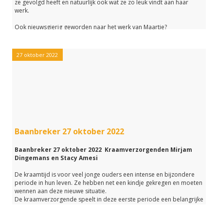
ze gevolgd heeft en natuurlijk ook wat ze zo leuk vindt aan haar
werk.
Ook nieuwsgierig geworden naar het werk van Maartje?
Klik dan snel op de link!
27 oktober 2022
Baanbreker 27 oktober 2022
Baanbreker 27 oktober 2022 Kraamverzorgenden Mirjam
Dingemans en Stacy Amesi
De kraamtijd is voor veel jonge ouders een intense en bijzondere
periode in hun leven. Ze hebben net een kindje gekregen en moeten
wennen aan deze nieuwe situatie.
De kraamverzorgende speelt in deze eerste periode een belangrijke
rol in het leven van deze jonge gezinnen.
Op 27 oktober heeft kraamverzorgende Mirjam Dingemans van