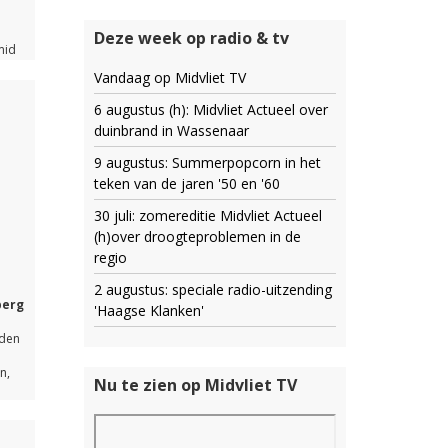
Deze week op radio & tv
mid
an
Vandaag op Midvliet TV
6 augustus (h): Midvliet Actueel over
duinbrand in Wassenaar
zij
9 augustus: Summerpopcorn in het
it
teken van de jaren '50 en '60
30 juli: zomereditie Midvliet Actueel
n
(h)over droogteproblemen in de
n de
sen
regio
heel
e
2 augustus: speciale radio-uitzending
 deze
berg
'Haagse Klanken'
king
ven.
dden
reker
n,
Nu te zien op Midvliet TV
rpen
t
n werk