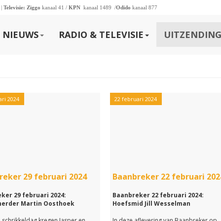
 |
Televisie:
Ziggo
kanaal 41 /
KPN
kanaal 1489 /
Odido
kanaal 877
NIEUWS
RADIO & TELEVISIE
UITZENDING
ari 2024
22 februari 2024
eker 29 februari 2024
Baanbreker 22 februari 202
ker 29 februari 2024:
Baanbreker 22 februari 2024:
erder Martin Oosthoek
Hoefsmid Jill Wesselman
schrikkeldag kregen Jasper en
In deze aflevering van Baanbreker op