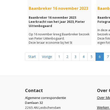
kunt terugluisteren.
van Baan
Alicia ge
Baanbreker 16 november 2023
Baanb
Wil je de
Baanbreker 16 november 2023:
terugluis
Baanbre
Leerkracht van het jaar 2023, Pieter
Klik dan 
Fotogra
Uittenbogaard
In deze a
Op 16 november kreeg Baanbreker bezoek
bezoek v
van Pieter Uittenbogaard.
Deze fot
Deze leraar economie bij het St
eigen fo
Maartenscollege heeft van alles over zijn
maakt vo
mooie beroep verteld.
- Hoe zien zijn lessen er uit?
- Bij wa
Start
Vorige
1
2
3
4
5
6
7
- Welke opleiding heeft Pieter gedaan?
Barbara 
- En hoe is hij Leraar van het Jaar 2023
- Wat vin
geworden?
- En wel
om dit w
Op deze en nog veel meer vragen heeft
Het komt
Pieter in deze aflevering van Baanbreker op
gesprek 
Midvliet antwoord gegeven.
onderne
Het werd een leuke uitzending die je met de
Contact
Over 
link hieronder nog een keer in z'n geheel
Naast ee
kan terugluisteren.
de Ultie
Over Mid
Algemene correspondentie
Kettingv
Damlaan 32
gesprek 
Werken b
2265 AN Leidschendam
WIllems.