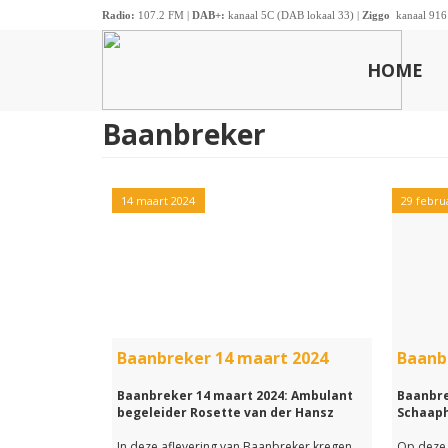
Radio:
107.2 FM |
DAB+:
kanaal 5C (DAB lokaal 33) |
Ziggo
kanaal 916
HOME
Baanbreker
14 maart 2024
29 febru
Baanbreker 14 maart 2024
Baanbr
Baanbreker 14 maart 2024: Ambulant
Baanbre
begeleider Rosette van der Hansz
Schaaph
In deze aflevering van Baanbreker kregen
Op deze 