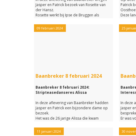
Jasper en Patrick bezoek van Rosette van
Patrick 
der Hansz.
Oosthoe
Rosette werkt bij Ipse de Bruggen als
Deze lan
ambulant begeleider voor verstandelijk
Baanbreke
beperkten.
beroep v
09 februari 2024
25 janua
In Baanbreker heeft zij van alles over haar
Zo vertel
werk verteld.
aan zijn 
Onder andere hoe haar werkdagen eruit
laat gra
zien, wat zij leuk aan haar werk vindt en
eigensch
welke opleiding je nodig hebt om als
goede sc
ambulant begeleider te kunnen werken.
Naast ee
Het werd een superleuke uitzending die je
Jasper O
met de link hieronder nog een keertje kunt
zijn vrij
Baanbreker 8 februari 2024
Baanbr
terugluisteren.
in Leids
Baanbreker 8 februari 2024:
Het was e
Baanbre
Stripteasedanseres Alissa
die je me
Interes
kunt teru
In deze aflevering van Baanbreker hadden
In deze 
Jasper en Patrick een bijzondere dame op
Jasper e
bezoek.
bespreke
Het was de 26 jarige Alissa die kwam
Er was v
vertellen over haar werk als
gehouden
stripteasedanseres in diverse clubs in
Chelsey E
11 januari 2024
30 nove
Nederland en België.
Maar hela