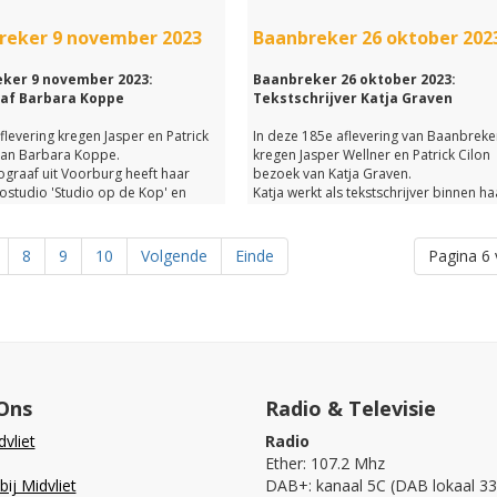
breker een liedje van Henk en
Welk liedje zal er op nummer 1 staan?
draaid.
Je komt erachter wanneer je met de lin
reker 9 november 2023
Baanbreker 26 oktober 202
hieronder de hele uitzending nog een 
 uittzending nog een keer
terugluistert.
teren?
ker 9 november 2023:
Baanbreker 26 oktober 2023:
op de link hieronder.
af Barbara Koppe
Samenstelling: Jasper Wellner
Tekstschrijver Katja Graven
Presentatie en techniek: Patrick Cilon
flevering kregen Jasper en Patrick
_
In deze 185e aflevering van Baanbreke
an Barbara Koppe.
kregen Jasper Wellner en Patrick Cilon
ograaf uit Voorburg heeft haar
bezoek van Katja Graven.
tostudio 'Studio op de Kop' en
Katja werkt als tekstschrijver binnen ha
oral foto's van mensen.
eigen tekstbureau: Het Nederlands
Tekstbureau in Voorburg.
t voor soort gelegenheden maakt
In Baanbreker heeft zij van alles vertel
8
9
10
Volgende
Einde
Pagina 6 
foto's?
over haar beroep.
dt zij leuk aan haar werk?
Zo hoor je waar haar dagelijkse
ke opleidinig heeft Barbara gedaan
werkzaamheden uit bestaan, wat zij le
erk te doen?
uitdagend aan haar werk vindt en welk
 allemaal aan bod in een leuk
studie zij gedaan heeft.
met deze enthousiaste
mer.
Naast een gesprek met Katja is natuurli
Utlieme werkplaat gedraaid, de
Ons
Radio & Televisie
n gesprek met Barbara is natuurlijk
Kettingvraag gesteld en hebben we een
me Werkplaat gedraaid, de
gesprek over vrijwilligerswerk bij
vliet
Radio
raag gesteld en hebben we een
Schoolmaatjes ONS gevoerd met Harri
Ether: 107.2 Mhz
gehad met orthodontist Nob
Marseille.
ij Midvliet
DAB+: kanaal 5C (DAB lokaal 33