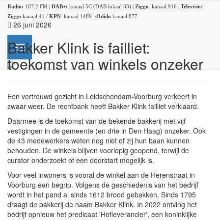
Radio:
107.2 FM |
DAB+:
kanaal 5C (DAB lokaal 33) |
Ziggo
kanaal 916 |
Televisie:
Ziggo
kanaal 41 /
KPN
kanaal 1489 /
Odido
kanaal 877
26 juni 2026
Bakker Klink is failliet:
toekomst van winkels onzeker
Een vertrouwd gezicht in Leidschendam-Voorburg verkeert in
zwaar weer. De rechtbank heeft Bakker Klink failliet verklaard.
Daarmee is de toekomst van de bekende bakkerij met vijf
vestigingen in de gemeente (en drie in Den Haag) onzeker. Ook
de 43 medewerkers weten nog niet of zij hun baan kunnen
behouden. De winkels blijven voorlopig geopend, terwijl de
curator onderzoekt of een doorstart mogelijk is.
Voor veel inwoners is vooral de winkel aan de Herenstraat in
Voorburg een begrip. Volgens de geschiedenis van het bedrijf
wordt in het pand al sinds 1612 brood gebakken. Sinds 1795
draagt de bakkerij de naam Bakker Klink. In 2022 ontving het
bedrijf opnieuw het predicaat 'Hofleverancier', een koninklijke