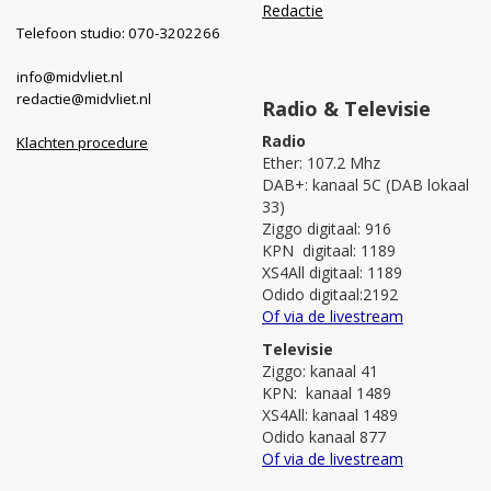
Redactie
Telefoon studio: 070-3202266
info@midvliet.nl
redactie@midvliet.nl
Radio & Televisie
Radio
Klachten procedure
Ether: 107.2 Mhz
DAB+: kanaal 5C (DAB lokaal
33)
Ziggo digitaal: 916
KPN digitaal: 1189
XS4All digitaal: 1189
Odido digitaal:2192
Of via de livestream
Televisie
Ziggo: kanaal 41
KPN: kanaal 1489
XS4All: kanaal 1489
Odido kanaal 877
Of via de livestream