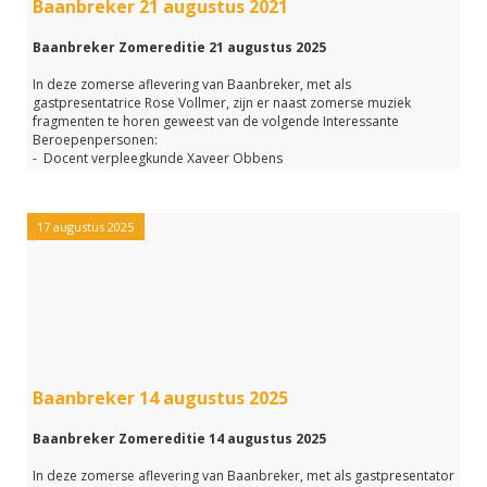
Baanbreker 21 augustus 2021
Baanbreker Zomereditie 21 augustus 2025
In deze zomerse aflevering van Baanbreker, met als
gastpresentatrice Rose Vollmer, zijn er naast zomerse muziek
fragmenten te horen geweest van de volgende Interessante
Beroepenpersonen:
- Docent verpleegkunde Xaveer Obbens
- Schilder Wilbur Zitman
- Liefdescoach Leonie Erenstein
- en XL Mentor in het voortgezet onderwijs, Sharon Bouten
17 augustus 2025
Tijdens deze uitzending waren we ook live op Instagram te
bewonderen, omdat Rose ook daar zeer actief is als Rose_in de
zorg.
Mocht je deze aflevering gemist hebben of m nog een keer willen
beluisteren?
Klik dan op de link hieronder.
Baanbreker 14 augustus 2025
Baanbreker Zomereditie 14 augustus 2025
In deze zomerse aflevering van Baanbreker, met als gastpresentator