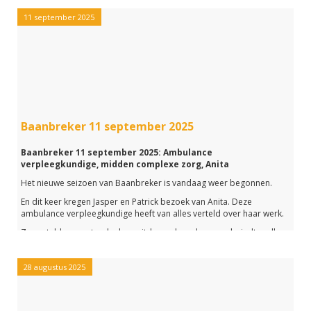
Maar ook de opleiding en wat Jessica zelf zo leuk aan haar werk
11 september 2025
vindt komt uitgebreid aan bod tijdens deze uitzending van
Baanbreker.
Heb je de aflevering gemist of wil je nog een keer terugluisteren?
Klik dan op de link hieronder.
Baanbreker 11 september 2025
Baanbreker 11 september 2025: Ambulance
verpleegkundige, midden complexe zorg, Anita
Het nieuwe seizoen van Baanbreker is vandaag weer begonnen.
En dit keer kregen Jasper en Patrick bezoek van Anita. Deze
ambulance verpleegkundige heeft van alles verteld over haar werk.
Zo vertelde ze wat ze leuk en uitdagend aan haar werk vindt, welke
opleiding ze hiervoor gedaan heeft en welke persoonlijke
eigenschappen zij belangrijk bij dit beroep vindt.
28 augustus 2025
Natuurlijk is ook de Kettingvraag gesteld en hebben we de Ultieme
werkpaat gedraaid.
Nieuwsgierig naar deze aflevering van Baanbreker? Luister met de