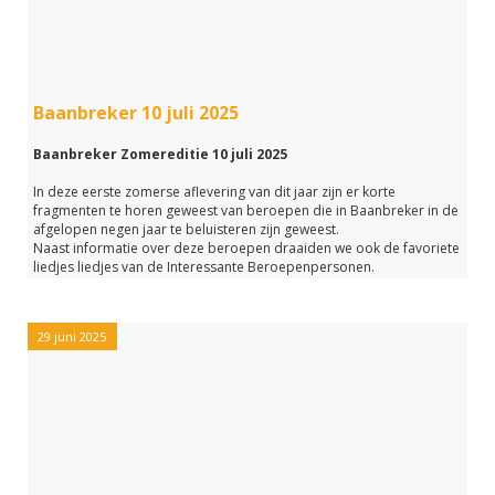
Baanbreker 10 juli 2025
Baanbreker Zomereditie 10 juli 2025
In deze eerste zomerse aflevering van dit jaar zijn er korte
fragmenten te horen geweest van beroepen die in Baanbreker in de
afgelopen negen jaar te beluisteren zijn geweest.
Naast informatie over deze beroepen draaiden we ook de favoriete
liedjes liedjes van de Interessante Beroepenpersonen.
In deze aflevering hoorden we het beroep van:
- Boswachter Mark Kras
- Fotograaf Mandy den Braber
29 juni 2025
- Innovatie specialist Bart Rijgersberg
- en psycho-fysieke trainer Harm Vissers
Naast informatie over deze beroepen hebben we ook lekkere
muziek gedraaid.
Uiteraard draaide we de zomerhit van Thomas Wellner, Summer
Vibes.
Heb je de aflevering gemist, dan kun je met de link hieronder alles