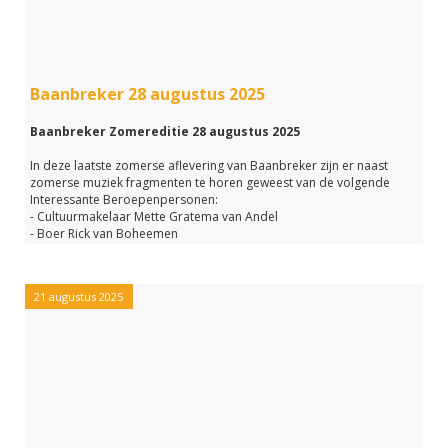
link hieronder de hele uitzending nog een keer terug.
Baanbreker 28 augustus 2025
Baanbreker Zomereditie 28 augustus 2025
In deze laatste zomerse aflevering van Baanbreker zijn er naast
zomerse muziek fragmenten te horen geweest van de volgende
Interessante Beroepenpersonen:
- Cultuurmakelaar Mette Gratema van Andel
- Boer Rick van Boheemen
- Documentairemakers bij de NPO Veerle Neger en Daniël Aiss
- Kraamverzorgenden Mirjam Dingemans en Stacey Amesi
21 augustus 2025
Mocht je deze aflevering gemist hebben of m nog een keer willen
beluisteren?
Klik dan op de link hieronder