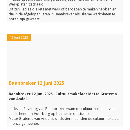
Werkplaten gedraaid.
Dit zijn liedjes die iets met werk of beroepen te maken hebben en
die in de afgelopen jaren in Baanbreker als Ulieme werkplaten te
horen zijn geweest.
De volgende liedjes zijn vandaag in Baanbreker in de onderstaande
volgorde gedraaid:
12 juni 2025
15 Robert Long - Jakob
14 Maan - DJ
13. Queen - I want to break free
12 Klein Orkest - Koos Werkeloos
11 Carpenters - Mr Postman
10 André van Duin - Een Boutje een Moertje en een Nippeltje
9 Mick Jagger - Lets work
8 Rob de Nijs - Jan Klaassen de trompetter
Baanbreker 12 juni 2025
7 Abba - Money Money Money
6 Doe Maar - Nachtzuster
5 Village People - In the navy
Baanbreker 12 juni 2025: Cultuurmakelaar Mette Gratema
4 Tina Turner - Private Dancer
van Andel
3 Dolly Parton - 9 to 5
2 Jochem Meyjer - Stewardessen
In deze aflevering van Baanbreker kwam de cultuurmakelaar van
1 Supertramp - School
Leidschendam-Voorburg op bezoek in de studio.
Mette Gratema van Andel is sinds vier maanden de cultuurmakelaar
Mocht je deze aflevering gemist hebben of nog een keer willen
in onze gemeente.
beluisteren?
En in Baanbreker vertelde zij van alles over haar werk.