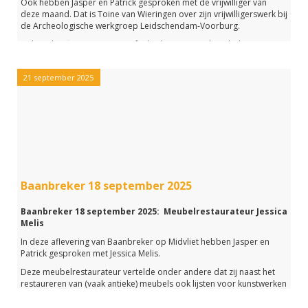
Ook hebben Jasper en Patrick gesproken met de vrijwilliger van
deze maand. Dat is Toine van Wieringen over zijn vrijwilligerswerk bij
de Archeologische werkgroep Leidschendam-Voorburg.
Heb je de aflevering gemist of wil je het nog een keer beluisteren,
klik dan op de link hieronder.
21 september 2025
Baanbreker 18 september 2025
Baanbreker 18 september 2025: Meubelrestaurateur Jessica
Melis
In deze aflevering van Baanbreker op Midvliet hebben Jasper en
Patrick gesproken met Jessica Melis.
Deze meubelrestaurateur vertelde onder andere dat zij naast het
restaureren van (vaak antieke) meubels ook lijsten voor kunstwerken
maakt en zelf een basis cursus restaureren geeft aan
gerinteresseerden.