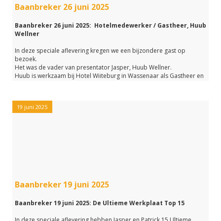
Baanbreker 26 juni 2025
nog eens rustig beluisteren.
Baanbreker 26 juni 2025: Hotelmedewerker / Gastheer, Huub
Wellner
In deze speciale aflevering kregen we een bijzondere gast op
bezoek.
Het was de vader van presentator Jasper, Huub Wellner.
Huub is werkzaam bij Hotel Wiiteburg in Wassenaar als Gastheer en
hotelmedewerker.
En Jasper heeft met zijn vader gesproken over dit bijzonder leuke
werk.
19 juni 2025
Naast een gesprek met Huub hebben we ook met Els Janse
gesproken.
Els is werkzaam als vrijwilliger bij het Huygens museum in Voorburg.
Leuk om te horen wat zij allemaal in dit museum voor
werkzaamheden uitvoert.
Mocht je deze laatste reguliere uitzending van dit seizoen gemist
hebben, dan kun je het hele programma hieronder alsnog
Baanbreker 19 juni 2025
beluisteren.
In de maanden juli en augustus is de Baanbreker Zomereditie weer
Baanbreker 19 juni 2025: De Ultieme Werkplaat Top 15
terug met zomerse muziek en een terugblik op de vele beroepen
die bij Baanbreker besproken zijn.
In deze speciale aflevering hebben Jasper en Patrick 15 Ultieme