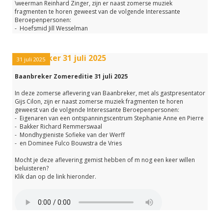
\weerman Reinhard Zinger, zijn er naast zomerse muziek
fragmenten te horen geweest van de volgende Interessante
Beroepenpersonen:
- Hoefsmid Jill Wesselman
- Strandtentmedewerker Kelly de Lange
- Zangdocent Marian Pijnacker
- en Verpleegkundige in opleiding Rose Vollmer
Baanbreker 31 juli 2025
31 juli 2025
Het werd een bijzondere aflevering omdat we ook nog even stil
Baanbreker Zomereditie 31 juli 2025
gestaan hebben bij de 50e verjaardag van vaste presentator Jasper
Wellner.
In deze zomerse aflevering van Baanbreker, met als gastpresentator
Gijs Cilon, zijn er naast zomerse muziek fragmenten te horen
Mocht je deze aflevering gemist hebben of m nog een keer willen
geweest van de volgende Interessante Beroepenpersonen:
beluisteren?
- Eigenaren van een ontspanningscentrum Stephanie Anne en Pierre
Klik dan op de link hieronder.
- Bakker Richard Remmerswaal
- Mondhygieniste Sofieke van der Werff
- en Dominee Fulco Bouwstra de Vries
Mocht je deze aflevering gemist hebben of m nog een keer willen
beluisteren?
Klik dan op de link hieronder.