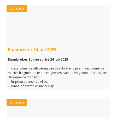
24 juli 2025
Baanbreker 24 juli 2025
Baanbreker Zomereditie 24 juli 2025
In deze zomerse aflevering van Baanbreker zijn er naast zomerse
muziek fragmenten te horen geweest van de volgende Interessante
Beroepenpersonen:
- Stripteasedanseres Alissa
- Tunneloperator Wijnand Kuijt
- Fietsenmaker René Korpel
- en Personal trainer voor zwangere vrouwen Vivienne de Jong
10 juli 2025
Mocht je deze aflevering gemist hebben of m nog een keer willen
beluisteren?
Klik dan op de link hieronder.