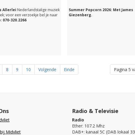
de link hieronder in z'n geheel kunt
terugluisteren.
 Allerlei
Nederlandstalige muziek
Summer Popcorn 2026: Met James
ek; voor een verzoekje bel je naar
Giezenberg.
:
070-320.2266
8
9
10
Volgende
Einde
Pagina 5 v
Ons
Radio & Televisie
vliet
Radio
Ether: 107.2 Mhz
ij Midvliet
DAB+: kanaal 5C (DAB lokaal 33