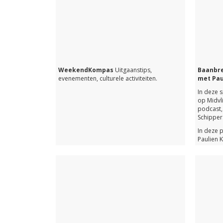
WeekendKompas
Uitgaanstips,
Baanbre
evenementen, culturele activiteiten.
met Pau
In deze 
op Midvli
podcast,
Schipper
In deze 
Paulien K
Supporte
Maar wat 
Paulien 
geweest.
Genoeg r
gaan ove
Met de li
afleveri