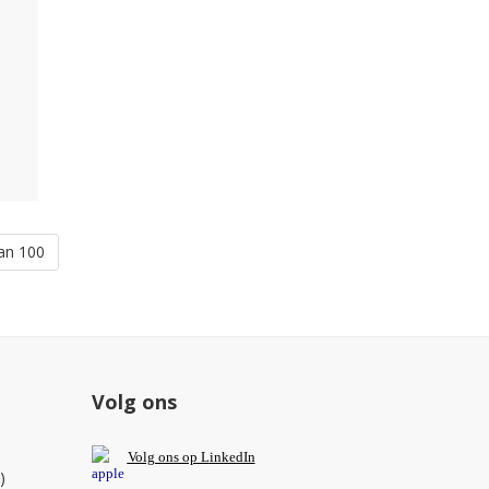
an 100
Volg ons
V
olg ons op L
inkedIn
)