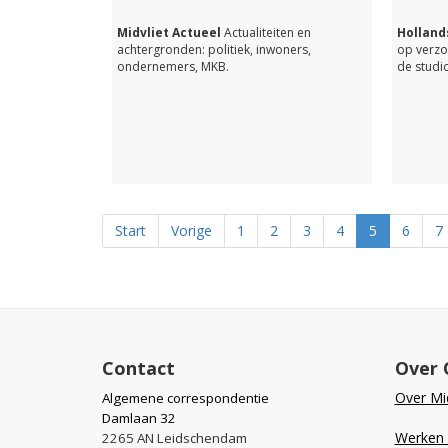
Midvliet Actueel
Actualiteiten en
Hollands
achtergronden: politiek, inwoners,
op verzo
ondernemers, MKB.
de studio
Start
Vorige
1
2
3
4
5
6
7
Contact
Over 
Over Mid
Algemene correspondentie
Damlaan 32
Werken b
2265 AN Leidschendam