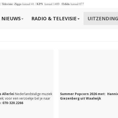
 |
Televisie:
Ziggo
kanaal 41 /
KPN
kanaal 1489 /
Odido
kanaal 877
NIEUWS
RADIO & TELEVISIE
UITZENDING
 Allerlei
Nederlandstalige muziek
Summer Popcorn 2026 met: Hanni
ek; voor een verzoekje bel je naar
Giezenberg uit Waalwijk
:
070-320.2266