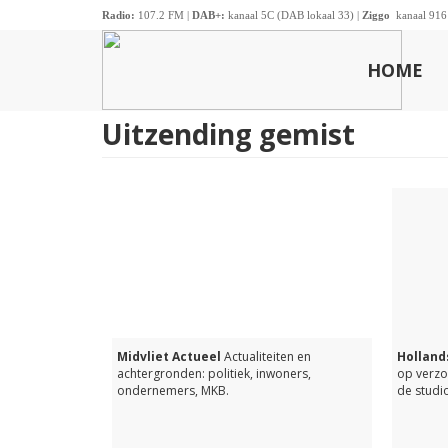
Radio:
107.2 FM |
DAB+:
kanaal 5C (DAB lokaal 33) |
Ziggo
kanaal 916
HOME
Uitzending gemist
Midvliet Actueel
Actualiteiten en
Hollands
achtergronden: politiek, inwoners,
op verzo
ondernemers, MKB.
de studio