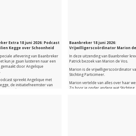
ker Extra 18 juni 2026: Podcast
Baanbreker 18 juni 2026:
lien Kegge over Schoonheid
Vrijwilligerscoördinator Marion d
speciale aflevering van Baanbreker
In deze uitzending van Baanbreker kre
et kun je gaan luisteren naar een
Patrick bezoek van Marion de Vos.
 gemaakt door Angelique
Marion is de vrijwilligerscoördinator v
.
Stichting Particimeer.
podcast spreekt Angelique met
Marion vertelde van alles over haar we
egge, de initiatiefneemster van
Zo hoor je onder andere wat Stichting
rs van Schoon.
Particimeer precies doet, wat de
wellicht niet iedereen weet is dat
werkzaamheden van Marion zijn en wat 
ook een succesvol model is
zelf zo ontzettend leuk aan haar werk v
Verder hoor je in deze aflevering van
eden om met Paulien in gesprek te
Baanbreker een gesprek met de
r schoonheid.
Leidschendamse auteur Julienne Brou
over haar nieuwste boek 'Blinde vlek'
nk hieronder kun je gehele extra
ng van Baanbreker terugluisteren.
Het was een gezellige aflevering die je