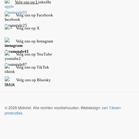
V
olg ons op L
inkedIn
Volg ons op Facebook
Volg ons op X
Volg ons op Instagram
Volg
ons op
YouTube
Volg ons op TikTok
Volg ons op Bluesky
© 2026 Midvliet. Alle rechten voorbehouden. Webdesign:
van 't leven
producties
.