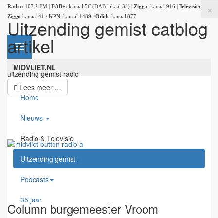
×
Radio:
107.2 FM |
DAB+:
kanaal 5C (DAB lokaal 33) |
Ziggo
kanaal 916 |
Televisie:
Ziggo
kanaal 41 /
KPN
kanaal 1489 /
Odido
kanaal 877
Uitzending gemist catblog
artikel
MIDVLIET.NL
uitzending gemist radio
Lees meer …
Home
Nieuws
Radio & Televisie
Uitzending gemist
Podcasts
35 jaar
Column burgemeester Vroom