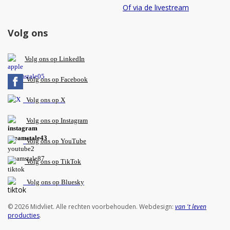
Of via de livestream
Volg ons
V
olg ons op L
inkedIn
Volg ons op Facebook
Volg ons op X
Volg ons op Instagram
Volg
ons op
YouTube
Volg ons op TikTok
Volg ons op Bluesky
© 2026 Midvliet. Alle rechten voorbehouden. Webdesign:
van 't leven
producties
.