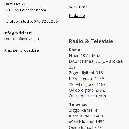
Damlaan 32
Vacatures
2265 AN Leidschendam
Redactie
Telefoon studio: 070-3202266
info@midvliet.nl
redactie@midvliet.nl
Radio & Televisie
Radio
Klachten procedure
Ether: 107.2 Mhz
DAB+: kanaal 5C (DAB lokaal
33)
Ziggo digitaal: 916
KPN digitaal: 1189
XS4All digitaal: 1189
Odido digitaal:2192
Of via de livestream
Televisie
Ziggo: kanaal 41
KPN: kanaal 1489
XS4All: kanaal 1489
Odido kanaal 877