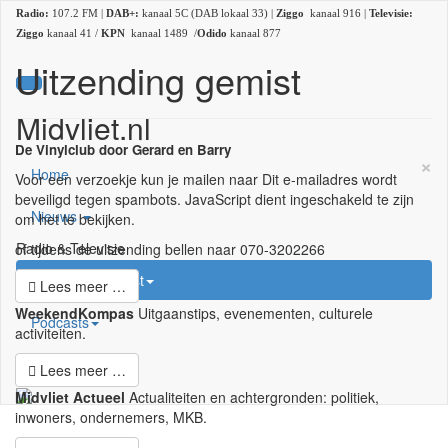
Radio:
107.2 FM |
DAB+:
kanaal 5C (DAB lokaal 33) |
Ziggo
kanaal 916 |
Televisie:
Ziggo
kanaal 41 /
KPN
kanaal 1489 /
Odido
kanaal 877
Uitzending gemist
Midvliet.nl
De Vinylclub door Gerard en Barry
×
Home
Voor een verzoekje kun je mailen naar
Dit e-mailadres wordt
beveiligd tegen spambots. JavaScript dient ingeschakeld te zijn
Nieuws
om het te bekijken.
Radio & Televisie
of tijdens de uitzending bellen naar 070-3202266
Uitzending gemist
Lees meer …
WeekendKompas
Uitgaanstips, evenementen, culturele
Podcasts
activiteiten.
35 jaar
Lees meer …
Midvliet Actueel
Actualiteiten en achtergronden: politiek,
inwoners, ondernemers, MKB.