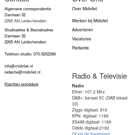
Over Midvliet
Algemene correspondentie
Damlaan 32
Werken bij Midvliet
2265 AN Leidschendam
Adverteren
Studioadres & Bezoekadres
Damlaan 32
Vacatures
2265 AN Leidschendam
Redactie
Telefoon studio: 070-3202266
info@midvliet.nl
redactie@midvliet.nl
Radio & Televisie
Klachten procedure
Radio
Ether: 107.2 Mhz
DAB+: kanaal 5C (DAB lokaal
33)
Ziggo digitaal: 916
KPN digitaal: 1189
XS4All digitaal: 1189
Odido digitaal:2192
Of via de livestream