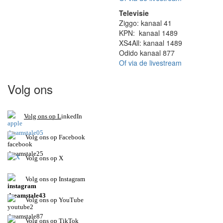
Televisie
Ziggo: kanaal 41
KPN: kanaal 1489
XS4All: kanaal 1489
Odido kanaal 877
Of via de livestream
Volg ons
V
olg ons op L
inkedIn
Volg ons op Facebook
Volg ons op X
Volg ons op Instagram
Volg
ons op
YouTube
Volg ons op TikTok