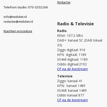
Redactie
Telefoon studio: 070-3202266
info@midvliet.nl
redactie@midvliet.nl
Radio & Televisie
Radio
Klachten procedure
Ether: 107.2 Mhz
DAB+: kanaal 5C (DAB lokaal
33)
Ziggo digitaal: 916
KPN digitaal: 1189
XS4All digitaal: 1189
Odido digitaal:2192
Of via de livestream
Televisie
Ziggo: kanaal 41
KPN: kanaal 1489
XS4All: kanaal 1489
Odido kanaal 877
Of via de livestream