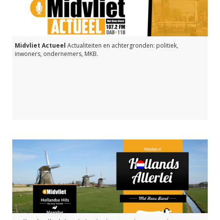
Wil je deze aflevering (nogmaals) terug luisteren klik dan op de link
hieronder.
Midvliet Actueel
Actualiteiten en achtergronden: politiek,
</
inwoners, ondernemers, MKB.