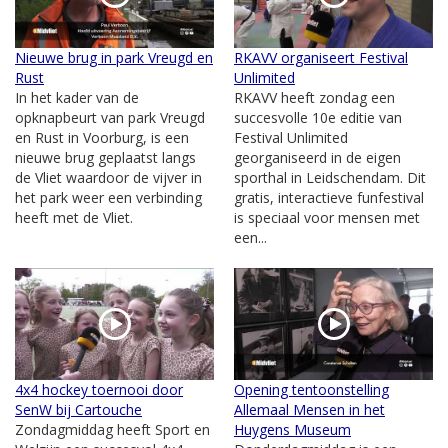
Nieuwe brug in park Vreugd en
RKAVV organiseert Festival
Rust
Unlimited
In het kader van de
RKAVV heeft zondag een
opknapbeurt van park Vreugd
succesvolle 10e editie van
en Rust in Voorburg, is een
Festival Unlimited
nieuwe brug geplaatst langs
georganiseerd in de eigen
de Vliet waardoor de vijver in
sporthal in Leidschendam. Dit
het park weer een verbinding
gratis, interactieve funfestival
heeft met de Vliet.
is speciaal voor mensen met
een...
4x4 hockey toernooi door
Opening tentoonstelling
SenW bij Cartouche
Allemaal Mensen in het
Zondagmiddag heeft Sport en
Huygens Museum