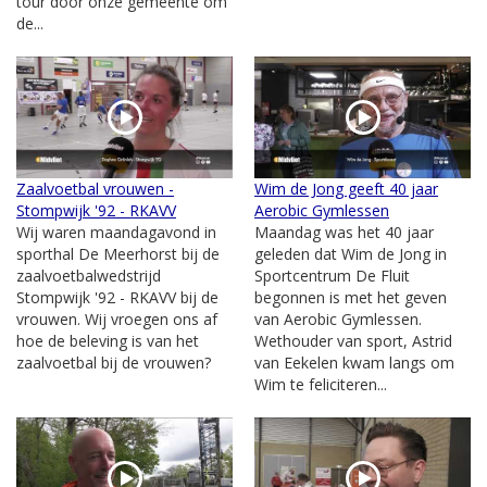
tour door onze gemeente om
de...
Zaalvoetbal vrouwen -
Wim de Jong geeft 40 jaar
Stompwijk '92 - RKAVV
Aerobic Gymlessen
Wij waren maandagavond in
Maandag was het 40 jaar
sporthal De Meerhorst bij de
geleden dat Wim de Jong in
zaalvoetbalwedstrijd
Sportcentrum De Fluit
Stompwijk '92 - RKAVV bij de
begonnen is met het geven
vrouwen. Wij vroegen ons af
van Aerobic Gymlessen.
hoe de beleving is van het
Wethouder van sport, Astrid
zaalvoetbal bij de vrouwen?
van Eekelen kwam langs om
Wim te feliciteren...