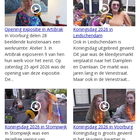
Opening expositie in ArtiBrak
Koningsdag 2026 in
In Voorburg delen 28
Leidschendam
beeldende kunstenaars een
Ook in Leidschendam is
werkruimte: Atelier 3. In
Koningsdag uitgebreid gevierd.
ArtiBrak exposeren 9 van hen
Dit jaar was de kleedjesmarkt
hun werk voor het eerst. Op
verplaatst naar het Damplein
zaterdag 25 april 2026 was de
en Damlaan. De markt was
opening van deze expositie.
jaren lang in de Venestraat.
De...
Maar ook in de Venestraat...
Koningsdag 2026 in Stompwijk
Koningsdag 2026 in Voorburg
In Stompwijk was een
Koningsdag is groots gevierd
gezellige viering van
in het Huygens kwartier in