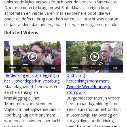
oplettende kijker verbaasde zich over de boot van Sinterklaas.
Door een defecte brug, moest Sinterklaas zijn eigen boot
achterlaten en verder varen met een kleinere boot, die wél
onder de defecte brug door kon varen. De intocht was daarom
dit jaar anders dan anders, maar het was gezellig en erg druk.
Related Videos
Herdenking en kranslegging in
Onthulling
het Sijtwendepark in Voorburg
herdenkingsmonument
Maandagavond 4 mei was er
Tweede Wereldoorlog in
een herdenking en
Stompwijk
kranslegging bij het
Burgemeester Martijn Vroom
‘Monument voor Vrede en
heeft maandagmiddag 4 mei
Vrijheid’ in het Sijtwendepark in
een nieuw monument onthuld
Voorburg. Bij dit monument
in Stompwijk. Na overleg en
worden alle inwoners herdacht
zorgvuldige voorbereiding
die tijdens...
heeft het dorp daarmee een