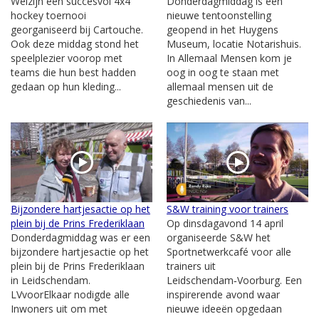
Welzijn een succesvol 4x4
Donderdagmiddag is een
hockey toernooi
nieuwe tentoonstelling
georganiseerd bij Cartouche.
geopend in het Huygens
Ook deze middag stond het
Museum, locatie Notarishuis.
speelplezier voorop met
In Allemaal Mensen kom je
teams die hun best hadden
oog in oog te staan met
gedaan op hun kleding...
allemaal mensen uit de
geschiedenis van...
Bijzondere hartjesactie op het
S&W training voor trainers
plein bij de Prins Frederiklaan
Op dinsdagavond 14 april
Donderdagmiddag was er een
organiseerde S&W het
bijzondere hartjesactie op het
Sportnetwerkcafé voor alle
plein bij de Prins Frederiklaan
trainers uit
in Leidschendam.
Leidschendam‑Voorburg. Een
LVvoorElkaar nodigde alle
inspirerende avond waar
Inwoners uit om met
nieuwe ideeën opgedaan