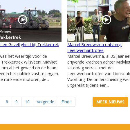
l en Gezelligheid bij Trekkertrek
Marcel Breeuwsma ontvangt
n
Leeuwenharttrofee
as het weer tijd voor de
Marcel Breeuwsma, al 35 jaar ee
e Trekkertrek Wilsveen! Midvliet
drijvende krachten achter Midvliet
j om al het geweld op de baan
zaterdag verrast met de
er in het publiek vast te leggen.
Leeuwenharttrofee van Lionsclu
e ronkende motoren, de...
Voorburg. De onderscheiding we
uitgereikt tijdens een...
8
9
10
Volgende
Einde
MEER NIEUWS