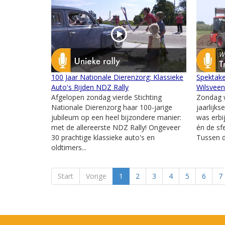
100 Jaar Nationale Dierenzorg: Klassieke
Spektake
Auto's Rijden NDZ Rally
Wilsvee
Afgelopen zondag vierde Stichting
Zondag w
Nationale Dierenzorg haar 100-jarige
jaarlijks
jubileum op een heel bijzondere manier:
was erbi
met de allereerste NDZ Rally! Ongeveer
én de sfe
30 prachtige klassieke auto's en
Tussen d
oldtimers...
Start
Vorige
1
2
3
4
5
6
7