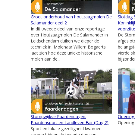
Groot onderhoud van houtzaagmolen De
Slotdag
Salamander deel 2
Koninkli
In dit tweede deel van onze reportage
voorzitt
over Houtzaagmolen De Salamander in
De Stom
Leidschendam duiken we dieper de
afgeslot
techniek in. Molenaar Willem Bogaerts
belangst
laat zien hoe deze unieke historische
vierde s
molen aan de...
bijzonde
Stompwijkse Paardendagen:
Opening
Paardensport en Landleven Fair (Dag 2)
Opening
Sport en lokale gezelligheid kwamen
samen tijdens de tweede dag van