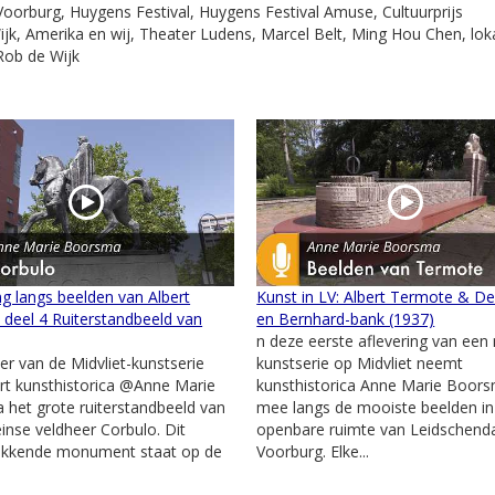
oorburg, Huygens Festival, Huygens Festival Amuse, Cultuurprijs
jk, Amerika en wij, Theater Ludens, Marcel Belt, Ming Hou Chen, lok
 Rob de Wijk
g langs beelden van Albert
Kunst in LV: Albert Termote & De
deel 4 Ruiterstandbeeld van
en Bernhard-bank (1937)
n deze eerste aflevering van een
ier van de Midvliet-kunstserie
kunstserie op Midvliet neemt
rt kunsthistorica @Anne Marie
kunsthistorica Anne Marie Boors
het grote ruiterstandbeeld van
mee langs de mooiste beelden in
nse veldheer Corbulo. Dit
openbare ruimte van Leidschen
ekkende monument staat op de
Voorburg. Elke...
.