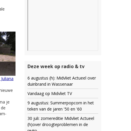
ale
Deze week op radio & tv
6 augustus (h): Midvliet Actueel over
 Juliana
duinbrand in Wassenaar
 nieuwe
Vandaag op Midvliet TV
ma je
9 augustus: Summerpopcorn in het
 de
teken van de jaren '50 en '60
dam-
30 juli: zomereditie Midvliet Actueel
(h)over droogteproblemen in de
regio