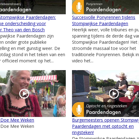
 Stompwijkse Paardendagen:
Succesvolle Ponyrennen tijdens
jke onderscheiding voor
Stompwijkse Paardendagen
er Theo van den Bosch
Heerlijk weer, volle tribunes en p
pwijkse Paardendagen zijn
spanning tijdens de derde dag va
en onder grote publieke
Stompwijkse Paardendagen! Het 
elling en met gunstig weer. De
stroomde massaal toe voor het
lotdag stond in het teken van een
traditionele Ponyrennen. Bekijk i
r officieel moment op het...
video het...
 Doe Mee Weken
Burgemeesters openen Stompwi
 Doe Mee Weken
Paardendagen met optocht en
ringsteken!
De Stompwijkse Paardendagen zi