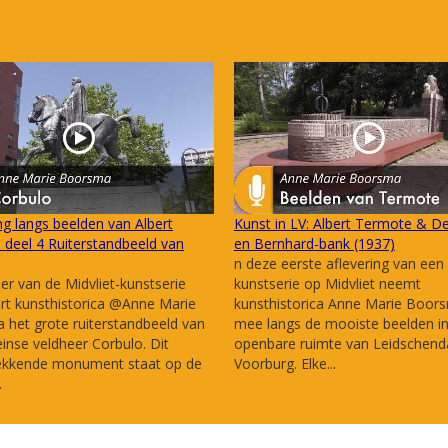
g langs beelden van Albert
Kunst in LV: Albert Termote & De
deel 4 Ruiterstandbeeld van
en Bernhard-bank (1937)
n deze eerste aflevering van een
ier van de Midvliet-kunstserie
kunstserie op Midvliet neemt
rt kunsthistorica @Anne Marie
kunsthistorica Anne Marie Boor
het grote ruiterstandbeeld van
mee langs de mooiste beelden i
nse veldheer Corbulo. Dit
openbare ruimte van Leidschen
ekkende monument staat op de
Voorburg. Elke...
.