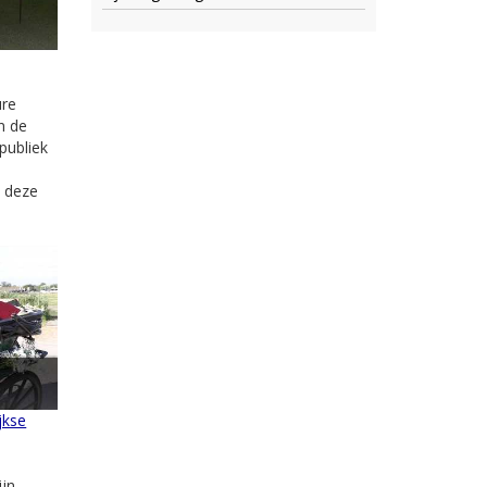
ure
n de
publiek
n deze
jkse
jn