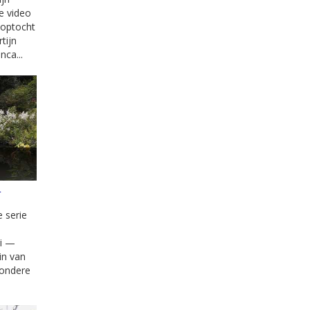
ze video
e optocht
tijn
ca...
e
e serie
ei —
in van
zondere