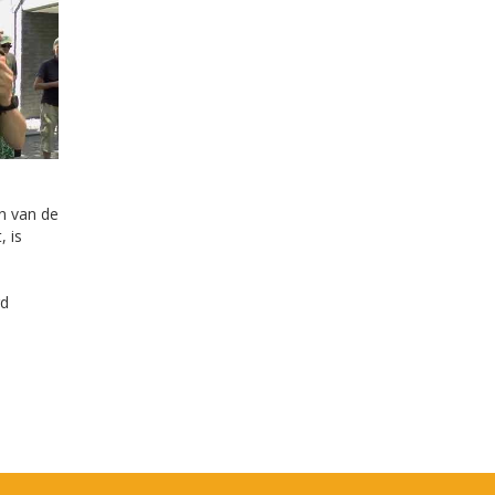
n van de
, is
b
rd