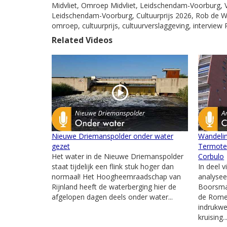
Midvliet, Omroep Midvliet, Leidschendam-Voorburg, V
Leidschendam-Voorburg, Cultuurprijs 2026, Rob de Wi
omroep, cultuurprijs, cultuurverslaggeving, interview
Related Videos
Nieuwe Driemanspolder onder water
Wandelin
gezet
Termote 
Het water in de Nieuwe Driemanspolder
Corbulo
staat tijdelijk een flink stuk hoger dan
In deel v
normaal! Het Hoogheemraadschap van
analysee
Rijnland heeft de waterberging hier de
Boorsma 
afgelopen dagen deels onder water...
de Romei
indrukw
kruising..