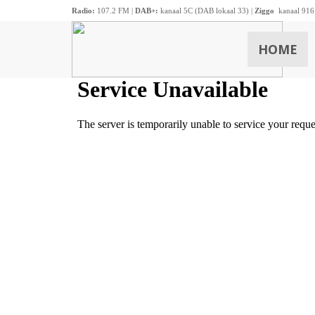
Radio:
107.2 FM |
DAB+:
kanaal 5C (DAB lokaal 33) |
Ziggo
kanaal 916
HOME
ZOEKEN