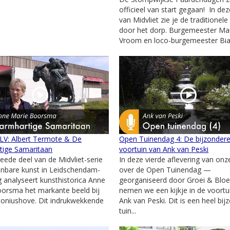
officieel van start gegaan! In de
van Midvliet zie je de traditionel
door het dorp. Burgemeester Mar
Vroom en loco-burgemeester Bian
 LV: Albert Termote & De
Open Tuinendag 4: De bijzonder
tige Samaritaan
voortuin van Ank van Peski
weede deel van de Midvliet-serie
In deze vierde aflevering van onz
nbare kunst in Leidschendam-
over de Open Tuinendag —
 analyseert kunsthistorica Anne
georganiseerd door Groei & Blo
orsma het markante beeld bij
nemen we een kijkje in de voortu
oniushove. Dit indrukwekkende
Ank van Peski. Dit is een heel bij
tuin...