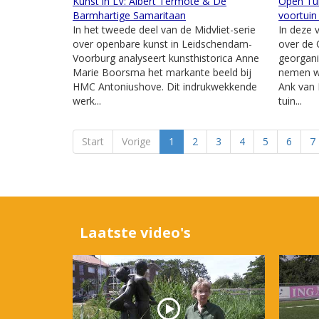
Kunst in LV: Albert Termote & De
Open Tui
Barmhartige Samaritaan
voortuin
In het tweede deel van de Midvliet-serie
In deze 
over openbare kunst in Leidschendam-
over de
Voorburg analyseert kunsthistorica Anne
georgani
Marie Boorsma het markante beeld bij
nemen we
HMC Antoniushove. Dit indrukwekkende
Ank van 
werk...
tuin...
Start
Vorige
1
2
3
4
5
6
7
Laatste video's