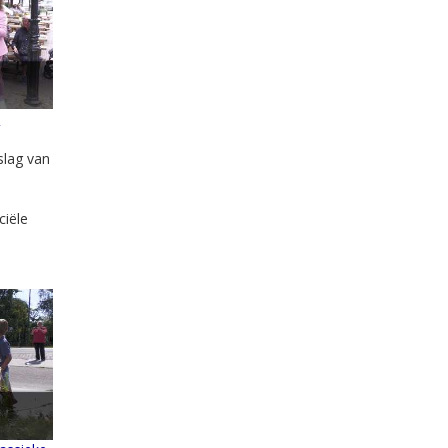
n
slag van
ciële