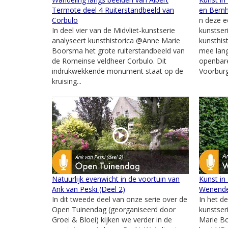
Termote deel 4 Ruiterstandbeeld van
en Bernh
Corbulo
n deze e
In deel vier van de Midvliet-kunstserie
kunstser
analyseert kunsthistorica @Anne Marie
kunsthis
Boorsma het grote ruiterstandbeeld van
mee lang
de Romeinse veldheer Corbulo. Dit
openbar
indrukwekkende monument staat op de
Voorburg.
kruising...
Natuurlijk evenwicht in de voortuin van
Kunst in
Ank van Peski (Deel 2)
Wenend
In dit tweede deel van onze serie over de
In het d
Open Tuinendag (georganiseerd door
kunstser
Groei & Bloei) kijken we verder in de
Marie B