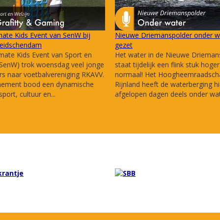
mate Kids Event van SenW bij
Nieuwe Driemanspolder onder w
eidschendam
gezet
mate Kids Event van Sport en
Het water in de Nieuwe Drieman
(SenW) trok woensdag veel jonge
staat tijdelijk een flink stuk hoge
s naar voetbalvereniging RKAVV.
normaal! Het Hoogheemraadsch
nement bood een dynamische
Rijnland heeft de waterberging hi
port, cultuur en...
afgelopen dagen deels onder wate