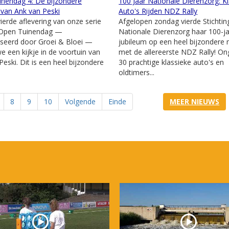
nendag 4: De bijzondere
100 Jaar Nationale Dierenzorg: K
 van Ank van Peski
Auto's Rijden NDZ Rally
vierde aflevering van onze serie
Afgelopen zondag vierde Stichtin
 Open Tuinendag —
Nationale Dierenzorg haar 100-ja
seerd door Groei & Bloei —
jubileum op een heel bijzondere 
 een kijkje in de voortuin van
met de allereerste NDZ Rally! O
Peski. Dit is een heel bijzondere
30 prachtige klassieke auto's en
oldtimers...
8
9
10
Volgende
Einde
MEER NIEUWS