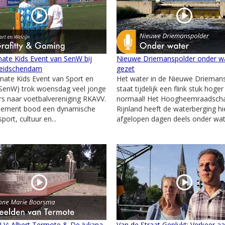
mate Kids Event van SenW bij
Nieuwe Driemanspolder onder w
eidschendam
gezet
mate Kids Event van Sport en
Het water in de Nieuwe Drieman
(SenW) trok woensdag veel jonge
staat tijdelijk een flink stuk hoge
s naar voetbalvereniging RKAVV.
normaal! Het Hoogheemraadsch
nement bood een dynamische
Rijnland heeft de waterberging hi
port, cultuur en...
afgelopen dagen deels onder wate
 LV: Albert Termote & De Juliana
Van de Straat Geplukt: Verkeer a