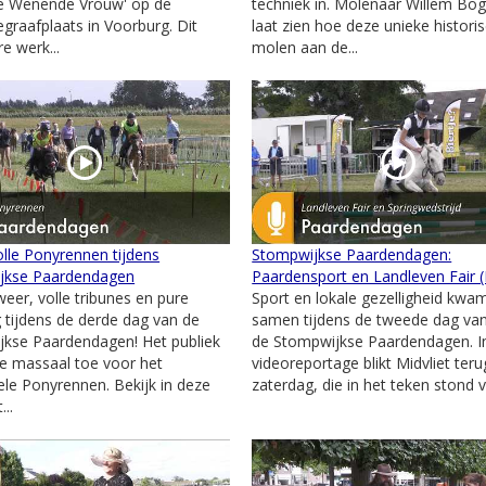
De Wenende Vrouw' op de
techniek in. Molenaar Willem Bog
graafplaats in Voorburg. Dit
laat zien hoe deze unieke histori
e werk...
molen aan de...
lle Ponyrennen tijdens
Stompwijkse Paardendagen:
jkse Paardendagen
Paardensport en Landleven Fair 
weer, volle tribunes en pure
Sport en lokale gezelligheid kwa
 tijdens de derde dag van de
samen tijdens de tweede dag va
kse Paardendagen! Het publiek
de Stompwijkse Paardendagen. I
e massaal toe voor het
videoreportage blikt Midvliet ter
nele Ponyrennen. Bekijk in deze
zaterdag, die in het teken stond v
...