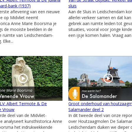
ard-bank (1937)
sluis
erste aflevering van een nieuwe
Aan de Sluis in Leidschendam ko
ie op Midvliet neemt
allerlei verkeer samen en dat kan
torica Anne Marie Boorsma je
gebrek aan ruimte leiden tot geva
s de mooiste beelden in de
situaties, vooral voor jonge kinde
e ruimte van Leidschendam-
een ijsje komen halen. Vraag aan 
 Elke...
 LV: Albert Termote & De
Groot onderhoud van houtzaag
e Vrouw
Salamander deel 2
erde deel van de Midvliet-
In dit tweede deel van onze repo
ie analyseert kunsthistorica Anne
over Houtzaagmolen De Salaman
oorsma het indrukwekkende
Leidschendam duiken we dieper 