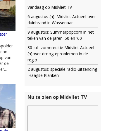
Vandaag op Midvliet TV
6 augustus (h): Midvliet Actueel over
duinbrand in Wassenaar
9 augustus: Summerpopcorn in het
ater
teken van de jaren '50 en '60
spolder
30 juli: zomereditie Midvliet Actueel
r dan
(h)over droogteproblemen in de
ap van
regio
er de
2 augustus: speciale radio-uitzending
r...
'Haagse Klanken'
Nu te zien op Midvliet TV
an de