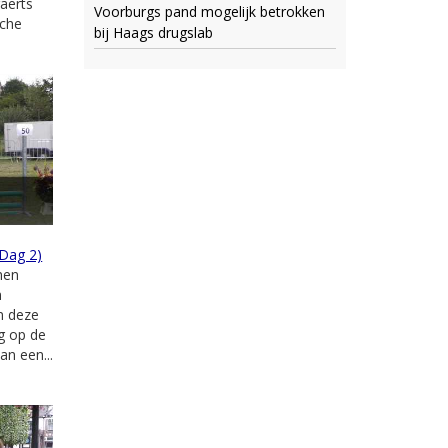
aerts
Voorburgs pand mogelijk betrokken
sche
bij Haags drugslab
(Dag 2)
men
n
n deze
ug op de
an een...