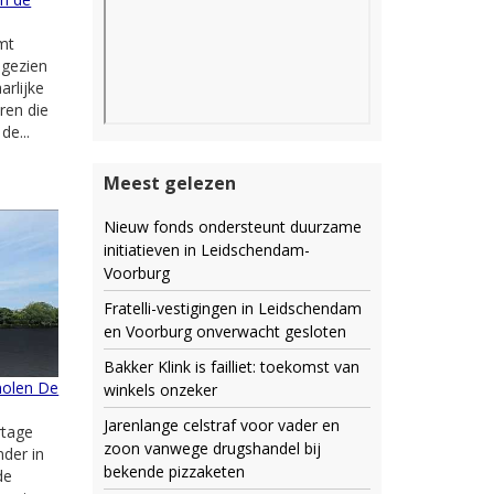
mt
 gezien
arlijke
ren die
de...
Meest gelezen
Nieuw fonds ondersteunt duurzame
initiatieven in Leidschendam-
Voorburg
Fratelli-vestigingen in Leidschendam
en Voorburg onverwacht gesloten
Bakker Klink is failliet: toekomst van
molen De
winkels onzeker
Jarenlange celstraf voor vader en
rtage
zoon vanwege drugshandel bij
der in
bekende pizzaketen
de