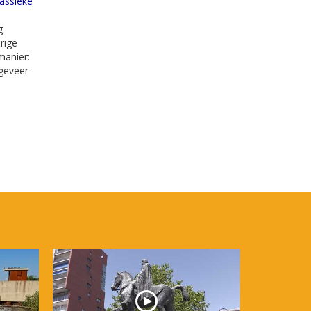
lassieke
g
rige
manier:
ngeveer