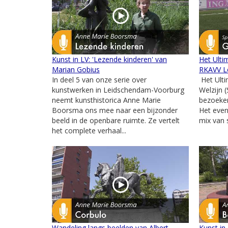
Kunst in LV: 'Lezende kinderen' van
Het Ulti
Marian Gobius
RKAVV L
In deel 5 van onze serie over
Het Ulti
kunstwerken in Leidschendam-Voorburg
Welzijn 
neemt kunsthistorica Anne Marie
bezoeker
Boorsma ons mee naar een bijzonder
Het eve
beeld in de openbare ruimte. Ze vertelt
mix van s
het complete verhaal...
Wandeling langs beelden van Albert
Kunst in