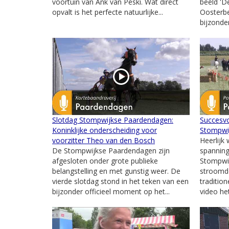
voortuin van Ank van Peski. Wat direct
beeld '
opvalt is het perfecte natuurlijke...
Oosterbe
bijzonder
Slotdag Stompwijkse Paardendagen:
Succesvo
Koninklijke onderscheiding voor
Stompwi
voorzitter Theo van den Bosch
Heerlijk 
De Stompwijkse Paardendagen zijn
spanning
afgesloten onder grote publieke
Stompwij
belangstelling en met gunstig weer. De
stroomd
vierde slotdag stond in het teken van een
traditio
bijzonder officieel moment op het...
video het