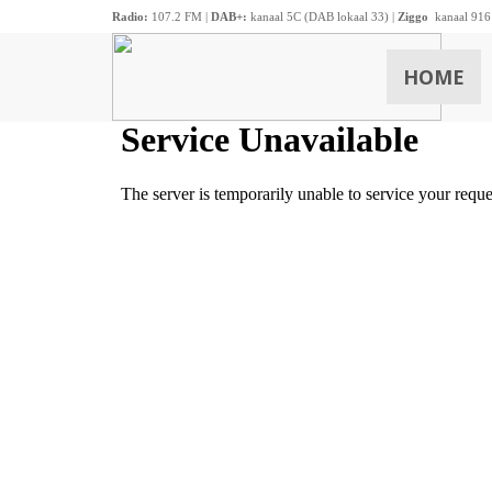
Radio:
107.2 FM |
DAB+:
kanaal 5C (DAB lokaal 33) |
Ziggo
kanaal 916
HOME
ZOEKEN