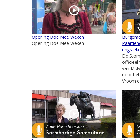
Opening Doe Mee Weken
Burgeme
Opening Doe Mee Weken
Paarden
ringstek
De Stom
officiee
van Midvl
door het
Vroom en