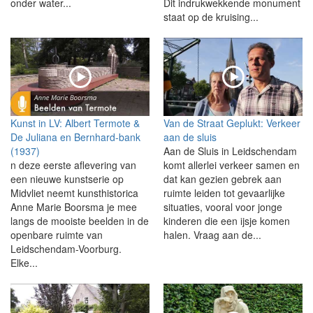
onder water...
Dit indrukwekkende monument
staat op de kruising...
Kunst in LV: Albert Termote &
Van de Straat Geplukt: Verkeer
De Juliana en Bernhard-bank
aan de sluis
(1937)
Aan de Sluis in Leidschendam
n deze eerste aflevering van
komt allerlei verkeer samen en
een nieuwe kunstserie op
dat kan gezien gebrek aan
Midvliet neemt kunsthistorica
ruimte leiden tot gevaarlijke
Anne Marie Boorsma je mee
situaties, vooral voor jonge
langs de mooiste beelden in de
kinderen die een ijsje komen
openbare ruimte van
halen. Vraag aan de...
Leidschendam-Voorburg.
Elke...