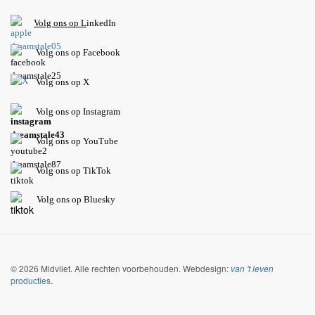
V
olg ons op L
inkedIn
Volg ons op Facebook
Volg ons op X
Volg ons op Instagram
Volg
ons op
YouTube
Volg ons op TikTok
Volg ons op Bluesky
© 2026 Midvliet. Alle rechten voorbehouden. Webdesign:
van 't leven
producties
.