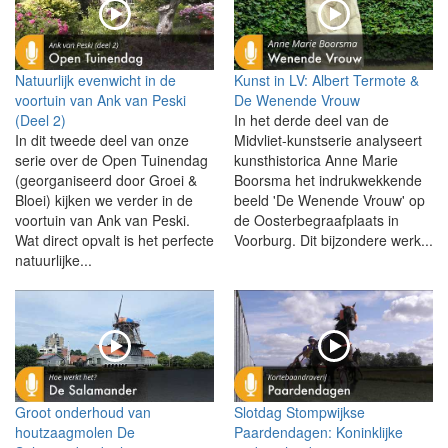
Natuurlijk evenwicht in de
Kunst in LV: Albert Termote &
voortuin van Ank van Peski
De Wenende Vrouw
(Deel 2)
In het derde deel van de
In dit tweede deel van onze
Midvliet-kunstserie analyseert
serie over de Open Tuinendag
kunsthistorica Anne Marie
(georganiseerd door Groei &
Boorsma het indrukwekkende
Bloei) kijken we verder in de
beeld 'De Wenende Vrouw' op
voortuin van Ank van Peski.
de Oosterbegraafplaats in
Wat direct opvalt is het perfecte
Voorburg. Dit bijzondere werk...
natuurlijke...
Groot onderhoud van
Slotdag Stompwijkse
houtzaagmolen De
Paardendagen: Koninklijke