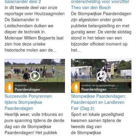
Salamander deel 2
onderscheiding voor voorzitter
In dit tweede deel van onze
Theo van den Bosch
reportage over Houtzaagmolen
De Stompwijkse Paardendagen
De Salamander in
zijn afgesloten onder grote
Leidschendam duiken we
publieke belangstelling en met
dieper de techniek in.
gunstig weer. De vierde slotdag
Molenaar Willem Bogaerts laat
stond in het teken van een
zien hoe deze unieke
bijzonder officieel moment op
historische molen aan de...
het...
Succesvolle Ponyrennen
Stompwijkse Paardendagen:
tijdens Stompwijkse
Paardensport en Landleven
Paardendagen
Fair (Dag 2)
Heerlijk weer, volle tribunes en
Sport en lokale gezelligheid
pure spanning tijdens de derde
kwamen samen tijdens de
dag van de Stompwijkse
tweede dag van
Paardendagen! Het publiek
de Stompwijkse