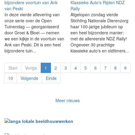
bijzondere voortuin van Ank
Klassieke Auto's Rijden NDZ
van Peski
Rally
In deze vierde aflevering van
Afgelopen zondag vierde
onze serie over de Open
Stichting Nationale Dierenzorg
Tuinendag — georganiseerd
haar 100-jarige jubileum op
door Groei & Bloei — nemen
een heel bijzondere manier:
we een kijkje in de voortuin van
met de allereerste NDZ Rally!
Ank van Peski. Dit is een heel
Ongeveer 30 prachtige
bijzondere tuin...
klassieke auto's en oldtimers...
Start
Vorige
1
2
3
4
5
6
7
8
9
10
Volgende
Einde
Meer nieuws