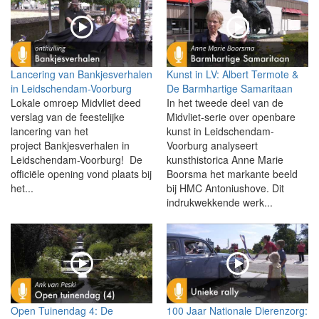
Lancering van Bankjesverhalen
Kunst in LV: Albert Termote &
in Leidschendam-Voorburg
De Barmhartige Samaritaan
Lokale omroep Midvliet deed
In het tweede deel van de
verslag van de feestelijke
Midvliet-serie over openbare
lancering van het
kunst in Leidschendam-
project Bankjesverhalen in
Voorburg analyseert
Leidschendam-Voorburg! De
kunsthistorica Anne Marie
officiële opening vond plaats bij
Boorsma het markante beeld
het...
bij HMC Antoniushove. Dit
indrukwekkende werk...
Open Tuinendag 4: De
100 Jaar Nationale Dierenzorg: