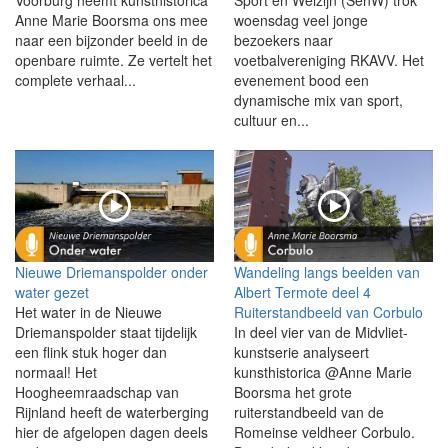
Voorburg neemt kunsthistorica
Sport en Welzijn (SenW) trok
Anne Marie Boorsma ons mee
woensdag veel jonge
naar een bijzonder beeld in de
bezoekers naar
openbare ruimte. Ze vertelt het
voetbalvereniging RKAVV. Het
complete verhaal...
evenement bood een
dynamische mix van sport,
cultuur en...
Nieuwe Driemanspolder onder
Wandeling langs beelden van
water gezet
Albert Termote deel 4
Het water in de Nieuwe
Ruiterstandbeeld van Corbulo
Driemanspolder staat tijdelijk
In deel vier van de Midvliet-
een flink stuk hoger dan
kunstserie analyseert
normaal! Het
kunsthistorica @Anne Marie
Hoogheemraadschap van
Boorsma het grote
Rijnland heeft de waterberging
ruiterstandbeeld van de
hier de afgelopen dagen deels
Romeinse veldheer Corbulo.