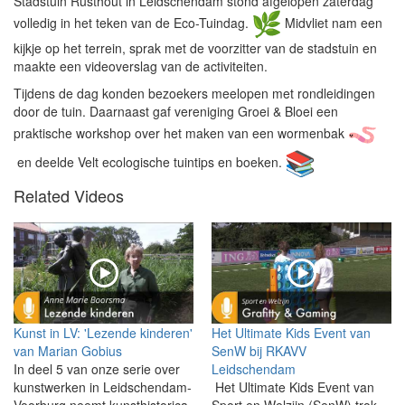
Stadstuin Rusthout in Leidschendam stond afgelopen zaterdag
volledig in het teken van de Eco-Tuindag.
Midvliet nam een
kijkje op het terrein, sprak met de voorzitter van de stadstuin en
maakte een videoverslag van de activiteiten.
Tijdens de dag konden bezoekers meelopen met rondleidingen
door de tuin. Daarnaast gaf vereniging Groei & Bloei een
praktische workshop over het maken van een wormenbak
en deelde Velt ecologische tuintips en boeken.
Related Videos
Kunst in LV: 'Lezende kinderen'
Het Ultimate Kids Event van
van Marian Gobius
SenW bij RKAVV
In deel 5 van onze serie over
Leidschendam
kunstwerken in Leidschendam-
Het Ultimate Kids Event van