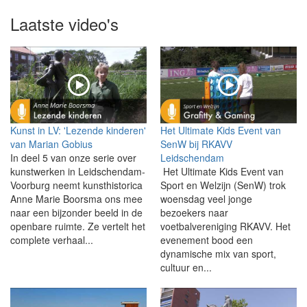
Laatste video's
Kunst in LV: 'Lezende kinderen'
Het Ultimate Kids Event van
van Marian Gobius
SenW bij RKAVV
In deel 5 van onze serie over
Leidschendam
kunstwerken in Leidschendam-
Het Ultimate Kids Event van
Voorburg neemt kunsthistorica
Sport en Welzijn (SenW) trok
Anne Marie Boorsma ons mee
woensdag veel jonge
naar een bijzonder beeld in de
bezoekers naar
openbare ruimte. Ze vertelt het
voetbalvereniging RKAVV. Het
complete verhaal...
evenement bood een
dynamische mix van sport,
cultuur en...