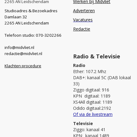
Werken bij Midvliet
2265 AN Leidschendam
Adverteren
Studioadres & Bezoekadres
Damlaan 32
Vacatures
2265 AN Leidschendam
Redactie
Telefoon studio: 070-3202266
info@midvliet.nl
redactie@midvliet.nl
Radio & Televisie
Radio
Klachten procedure
Ether: 107.2 Mhz
DAB+: kanaal 5C (DAB lokaal
33)
Ziggo digitaal: 916
KPN digitaal: 1189
XS4All digitaal: 1189
Odido digitaal:2192
Of via de livestream
Televisie
Ziggo: kanaal 41
KPN: kanaal 1489