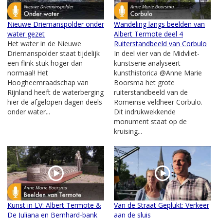
Nieuwe Driemanspolder onder
Wandeling langs beelden van
water gezet
Albert Termote deel 4
Het water in de Nieuwe
Ruiterstandbeeld van Corbulo
Driemanspolder staat tijdelijk
In deel vier van de Midvliet-
een flink stuk hoger dan
kunstserie analyseert
normaal! Het
kunsthistorica @Anne Marie
Hoogheemraadschap van
Boorsma het grote
Rijnland heeft de waterberging
ruiterstandbeeld van de
hier de afgelopen dagen deels
Romeinse veldheer Corbulo.
onder water...
Dit indrukwekkende
monument staat op de
kruising...
Kunst in LV: Albert Termote &
Van de Straat Geplukt: Verkeer
De Juliana en Bernhard-bank
aan de sluis