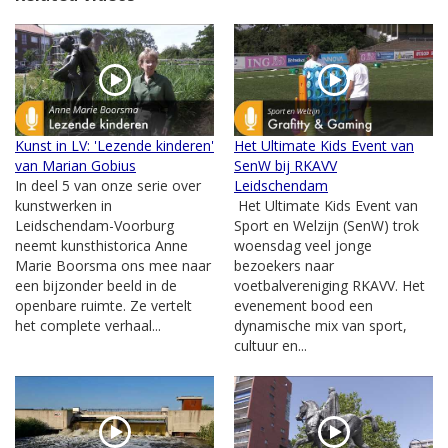
Kunst in LV: 'Lezende kinderen'
Het Ultimate Kids Event van
van Marian Gobius
SenW bij RKAVV
In deel 5 van onze serie over
Leidschendam
kunstwerken in
Het Ultimate Kids Event van
Leidschendam-Voorburg
Sport en Welzijn (SenW) trok
neemt kunsthistorica Anne
woensdag veel jonge
Marie Boorsma ons mee naar
bezoekers naar
een bijzonder beeld in de
voetbalvereniging RKAVV. Het
openbare ruimte. Ze vertelt
evenement bood een
het complete verhaal...
dynamische mix van sport,
cultuur en...