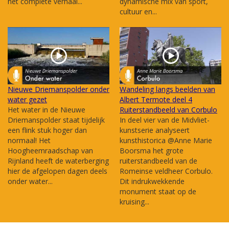
het complete verhaal...
dynamische mix van sport,
cultuur en...
Nieuwe Driemanspolder onder
Wandeling langs beelden van
water gezet
Albert Termote deel 4
Het water in de Nieuwe
Ruiterstandbeeld van Corbulo
Driemanspolder staat tijdelijk
In deel vier van de Midvliet-
een flink stuk hoger dan
kunstserie analyseert
normaal! Het
kunsthistorica @Anne Marie
Hoogheemraadschap van
Boorsma het grote
Rijnland heeft de waterberging
ruiterstandbeeld van de
hier de afgelopen dagen deels
Romeinse veldheer Corbulo.
onder water...
Dit indrukwekkende
monument staat op de
kruising...