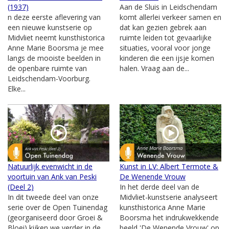
(1937)
Aan de Sluis in Leidschendam
n deze eerste aflevering van
komt allerlei verkeer samen en
een nieuwe kunstserie op
dat kan gezien gebrek aan
Midvliet neemt kunsthistorica
ruimte leiden tot gevaarlijke
Anne Marie Boorsma je mee
situaties, vooral voor jonge
langs de mooiste beelden in
kinderen die een ijsje komen
de openbare ruimte van
halen. Vraag aan de...
Leidschendam-Voorburg.
Elke...
Natuurlijk evenwicht in de
Kunst in LV: Albert Termote &
voortuin van Ank van Peski
De Wenende Vrouw
(Deel 2)
In het derde deel van de
In dit tweede deel van onze
Midvliet-kunstserie analyseert
serie over de Open Tuinendag
kunsthistorica Anne Marie
(georganiseerd door Groei &
Boorsma het indrukwekkende
Bloei) kijken we verder in de
beeld 'De Wenende Vrouw' op