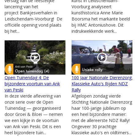
verslag van de feestelijke
kunst in Leidschendam-
lancering van het
Voorburg analyseert
project Bankjesverhalen in
kunsthistorica Anne Marie
Leidschendam-Voorburg! De
Boorsma het markante beeld
officiële opening vond plaats
bij HMC Antoniushove. Dit
bij het...
indrukwekkende werk...
Open Tuinendag 4: De
100 Jaar Nationale Dierenzorg:
bijzondere voortuin van Ank
Klassieke Auto's Rijden NDZ
van Peski
Rally
In deze vierde aflevering van
Afgelopen zondag vierde
onze serie over de Open
Stichting Nationale Dierenzorg
Tuinendag — georganiseerd
haar 100-jarige jubileum op
door Groei & Bloei — nemen
een heel bijzondere manier:
we een kijkje in de voortuin
met de allereerste NDZ Rally!
van Ank van Peski. Dit is een
Ongeveer 30 prachtige
heel bijzondere tuin...
klassieke auto's en oldtimers...