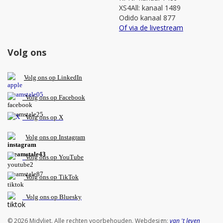
XS4All: kanaal 1489
Odido kanaal 877
Of via de livestream
Volg ons
V
olg ons op L
inkedIn
Volg ons op Facebook
Volg ons op X
Volg ons op Instagram
Volg
ons op
YouTube
Volg ons op TikTok
Volg ons op Bluesky
© 2026 Midvliet. Alle rechten voorbehouden. Webdesign:
van 't leven