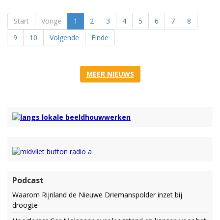
Start
Vorige
1
2
3
4
5
6
7
8
9
10
Volgende
Einde
MEER NIEUWS
Podcast
Waarom Rijnland de Nieuwe Driemanspolder inzet bij
droogte