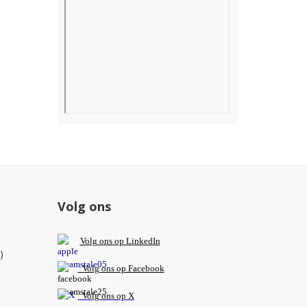
Volg ons
V
olg ons op L
inkedIn
)
Volg ons op Facebook
Volg ons op X