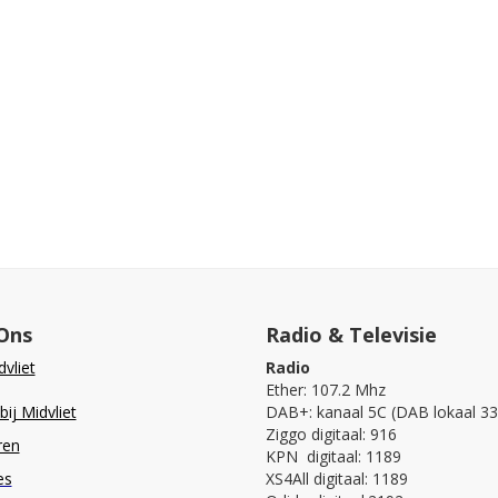
Ons
Radio & Televisie
vliet
Radio
Ether: 107.2 Mhz
ij Midvliet
DAB+: kanaal 5C (DAB lokaal 33
Ziggo digitaal: 916
ren
KPN digitaal: 1189
es
XS4All digitaal: 1189