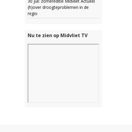
30 juli: zomereditie Midvliet Actueel
(h)over droogteproblemen in de
regio
Nu te zien op Midvliet TV