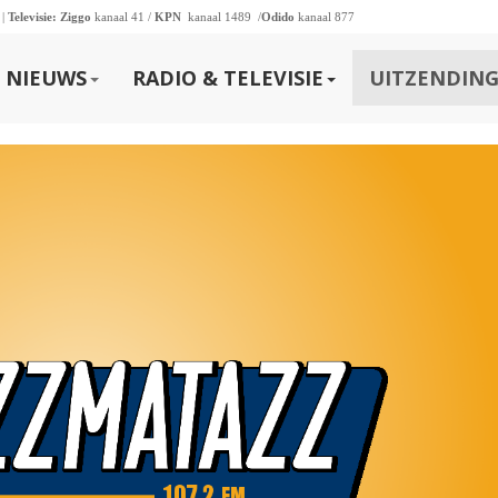
 |
Televisie:
Ziggo
kanaal 41 /
KPN
kanaal 1489 /
Odido
kanaal 877
NIEUWS
RADIO & TELEVISIE
UITZENDING