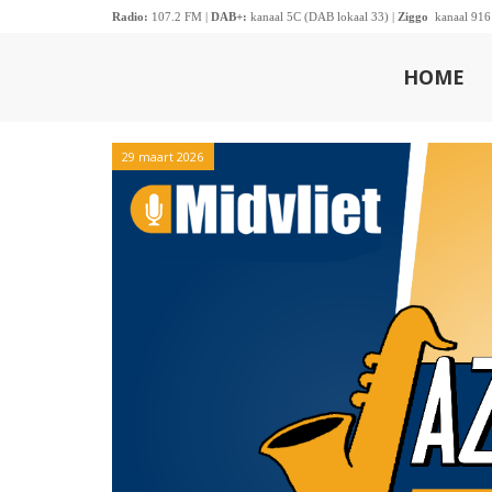
Radio:
107.2 FM |
DAB+:
kanaal 5C (DAB lokaal 33) |
Ziggo
kanaal 916
HOME
29 maart 2026