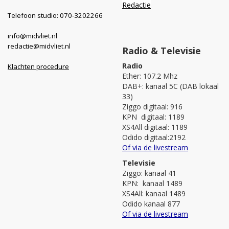
Redactie
Telefoon studio: 070-3202266
info@midvliet.nl
redactie@midvliet.nl
Radio & Televisie
Radio
Klachten procedure
Ether: 107.2 Mhz
DAB+: kanaal 5C (DAB lokaal
33)
Ziggo digitaal: 916
KPN digitaal: 1189
XS4All digitaal: 1189
Odido digitaal:2192
Of via de livestream
Televisie
Ziggo: kanaal 41
KPN: kanaal 1489
XS4All: kanaal 1489
Odido kanaal 877
Of via de livestream