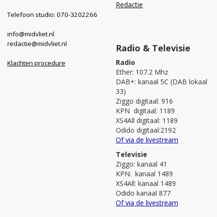
Redactie
Telefoon studio: 070-3202266
info@midvliet.nl
redactie@midvliet.nl
Radio & Televisie
Radio
Klachten procedure
Ether: 107.2 Mhz
DAB+: kanaal 5C (DAB lokaal
33)
Ziggo digitaal: 916
KPN digitaal: 1189
XS4All digitaal: 1189
Odido digitaal:2192
Of via de livestream
Televisie
Ziggo: kanaal 41
KPN: kanaal 1489
XS4All: kanaal 1489
Odido kanaal 877
Of via de livestream