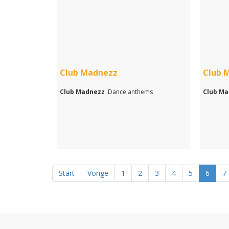
Club Madnezz
Club 
Club Madnezz
Dance anthems
Club M
Start
Vorige
1
2
3
4
5
6
7