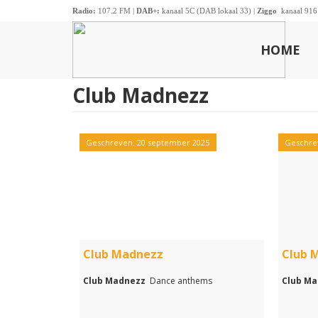
Radio:
107.2 FM |
DAB+:
kanaal 5C (DAB lokaal 33) |
Ziggo
kanaal 916
HOME
Club Madnezz
Geschreven: 20 september 2025
Geschre
Club Madnezz
Club 
Club Madnezz
Dance anthems
Club M