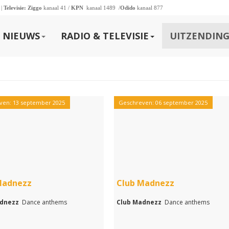
 |
Televisie:
Ziggo
kanaal 41 /
KPN
kanaal 1489 /
Odido
kanaal 877
NIEUWS
RADIO & TELEVISIE
UITZENDING
ven: 13 september 2025
Geschreven: 06 september 2025
Madnezz
Club Madnezz
adnezz
Dance anthems
Club Madnezz
Dance anthems