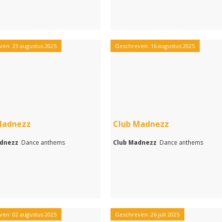
en: 23 augustus 2025
Geschreven: 16 augustus 2025
Madnezz
Club Madnezz
adnezz
Dance anthems
Club Madnezz
Dance anthems
en: 02 augustus 2025
Geschreven: 26 juli 2025