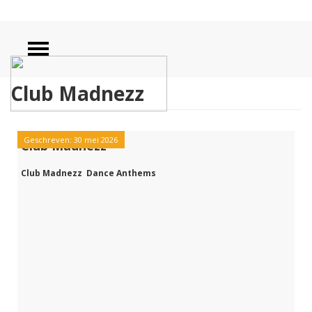
Club Madnezz
Geschreven: 30 mei 2026
Club Madnezz
Club Madnezz Dance Anthems