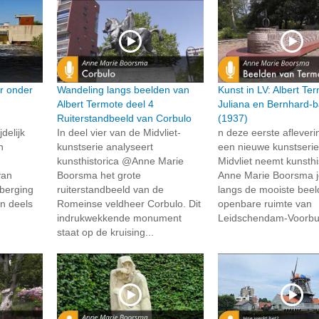
r onder
Wandeling langs beelden van
Kunst in LV: Albert Te
Albert Termote deel 4
Juliana en Bernhard-
Ruiterstandbeeld van Corbulo
(1937)
delijk
In deel vier van de Midvliet-
n deze eerste afleveri
n
kunstserie analyseert
een nieuwe kunstserie
kunsthistorica @Anne Marie
Midvliet neemt kunsthi
van
Boorsma het grote
Anne Marie Boorsma 
rberging
ruiterstandbeeld van de
langs de mooiste beel
n deels
Romeinse veldheer Corbulo. Dit
openbare ruimte van
indrukwekkende monument
Leidschendam-Voorbur
staat op de kruising...