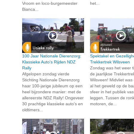
Vroom en loco-burgemeester
het...
Bianca...
100 Jaar Nationale Dierenzorg:
Spektakel en Gezellighe
Klassieke Auto's Rijden NDZ
Trekkertrek Wilsveen
Rally
Zondag was het weer ti
Afgelopen zondag vierde
de jaarlijkse Trekkertre
Stichting Nationale Dierenzorg
Wilsveen! Midvliet was 
haar 100-jarige jubileum op een
al het geweld op de ba
heel bijzondere manier: met de
sfeer in het publiek vas
allereerste NDZ Rally! Ongeveer
leggen. Tussen de ron
30 prachtige klassieke auto's en
motoren, de...
oldtimers...