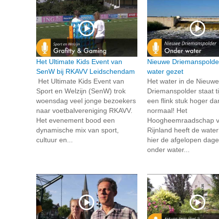
Het Ultimate Kids Event van
Nieuwe Driemanspolde
SenW bij RKAVV Leidschendam
water gezet
Het Ultimate Kids Event van
Het water in de Nieuwe
Sport en Welzijn (SenW) trok
Driemanspolder staat tij
woensdag veel jonge bezoekers
een flink stuk hoger da
naar voetbalvereniging RKAVV.
normaal! Het
Het evenement bood een
Hoogheemraadschap 
dynamische mix van sport,
Rijnland heeft de wate
cultuur en...
hier de afgelopen dage
onder water...