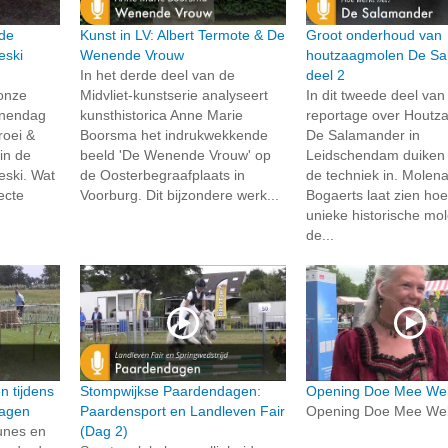
 de
Kunst in LV: Albert Termote & De
Groot onderhoud van
eski
Wenende Vrouw
houtzaagmolen De Sa
In het derde deel van de
deel 2
 onze
Midvliet-kunstserie analyseert
In dit tweede deel va
inendag
kunsthistorica Anne Marie
reportage over Houtz
roei &
Boorsma het indrukwekkende
De Salamander in
 in de
beeld 'De Wenende Vrouw' op
Leidschendam duiken 
eski. Wat
de Oosterbegraafplaats in
de techniek in. Molen
fecte
Voorburg. Dit bijzondere werk...
Bogaerts laat zien ho
unieke historische mo
de...
n tijdens
Stompwijkse Paardendagen:
Opening Doe Mee We
dagen
Paardensport en Landleven Fair
Opening Doe Mee We
bunes en
(Dag 2)