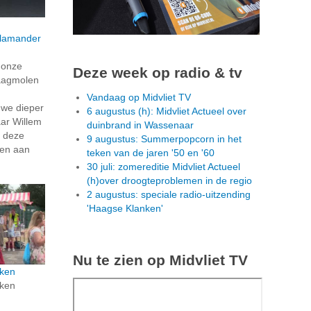
lamander
n onze
Deze week op radio & tv
aagmolen
Vandaag op Midvliet TV
we dieper
6 augustus (h): Midvliet Actueel over
aar Willem
duinbrand in Wassenaar
e deze
9 augustus: Summerpopcorn in het
len aan
teken van de jaren '50 en '60
30 juli: zomereditie Midvliet Actueel
(h)over droogteproblemen in de regio
2 augustus: speciale radio-uitzending
'Haagse Klanken'
Nu te zien op Midvliet TV
ken
ken