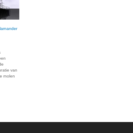
lamander
s
een
 de
uratie van
he molen