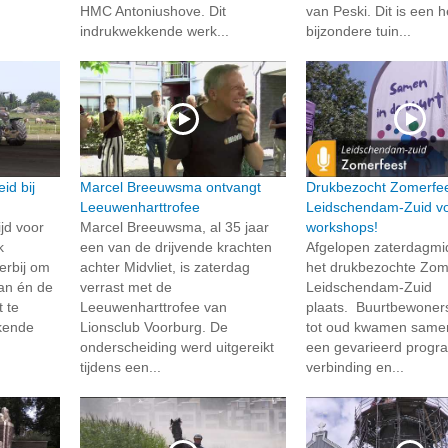
HMC Antoniushove. Dit
van Peski. Dit is een h
indrukwekkende werk...
bijzondere tuin...
id bij
Marcel Breeuwsma ontvangt
Drukbezocht Zomerfee
Leeuwenharttrofee
Leidschendam-Zuid vo
jd voor
Marcel Breeuwsma, al 35 jaar
workshops!
k
een van de drijvende krachten
Afgelopen zaterdagm
erbij om
achter Midvliet, is zaterdag
het drukbezochte Zome
an én de
verrast met de
Leidschendam-Zuid
t te
Leeuwenharttrofee van
plaats. Buurtbewoner
kende
Lionsclub Voorburg. De
tot oud kwamen same
onderscheiding werd uitgereikt
een gevarieerd progr
tijdens een...
verbinding en...