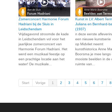
Zomerconcert Harmonie Forum
Kunst in LV: Albert Te
Hadriani bij de Sluis in
Juliana en Bernhard-b
Leidschendam
(1937)
Vrijdagavond stroomde de kade
n deze eerste afleveri
in Leidschendam vol voor het
een nieuwe kunstserie
jaarlijkse zomerconcert van
op Midvliet neemt
Harmonie Forum Hadriani. Het
kunsthistorica Anne Ma
werd een muzikaal feestje op
Boorsma je mee langs
een prachtige locatie aan het
mooiste beelden in de
water! De muzikale...
ruimte van...
Start
Vorige
1
2
3
4
5
6
7
8