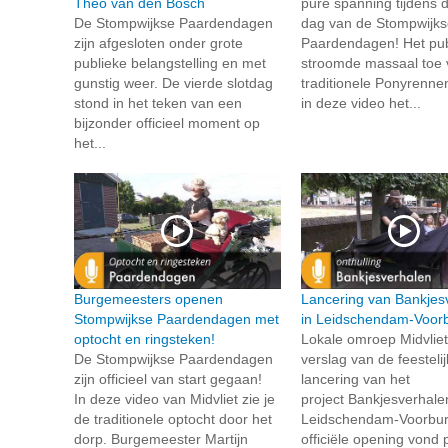
Theo van den Bosch
pure spanning tijdens 
De Stompwijkse Paardendagen
dag van de Stompwijks
zijn afgesloten onder grote
Paardendagen! Het pub
publieke belangstelling en met
stroomde massaal toe 
gunstig weer. De vierde slotdag
traditionele Ponyrennen
stond in het teken van een
in deze video het...
bijzonder officieel moment op
het...
Burgemeesters openen
Lancering van Bankjes
Stompwijkse Paardendagen met
in Leidschendam-Voor
optocht en ringsteken!
Lokale omroep Midvlie
De Stompwijkse Paardendagen
verslag van de feesteli
zijn officieel van start gegaan!
lancering van het
In deze video van Midvliet zie je
project Bankjesverhale
de traditionele optocht door het
Leidschendam-Voorbu
dorp. Burgemeester Martijn
officiële opening vond p