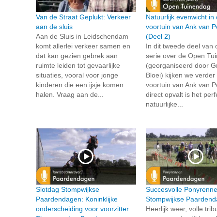
Van de Straat Geplukt: Verkeer
Natuurlijk evenwicht in
aan de sluis
voortuin van Ank van P
Aan de Sluis in Leidschendam
(Deel 2)
komt allerlei verkeer samen en
In dit tweede deel van
dat kan gezien gebrek aan
serie over de Open Tu
ruimte leiden tot gevaarlijke
(georganiseerd door G
situaties, vooral voor jonge
Bloei) kijken we verder
kinderen die een ijsje komen
voortuin van Ank van P
halen. Vraag aan de...
direct opvalt is het per
natuurlijke...
Slotdag Stompwijkse
Succesvolle Ponyrenne
Paardendagen: Koninklijke
Stompwijkse Paarden
onderscheiding voor voorzitter
Heerlijk weer, volle tri