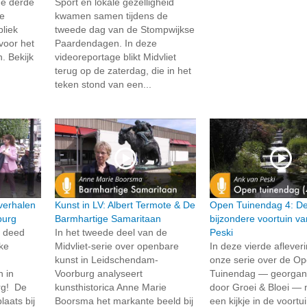
de derde
Sport en lokale gezelligheid
e
kwamen samen tijdens de
liek
tweede dag van de Stompwijkse
voor het
Paardendagen. In deze
. Bekijk
videoreportage blikt Midvliet
terug op de zaterdag, die in het
teken stond van een...
verhalen
Kunst in LV: Albert Termote & De
Open Tuinendag 4: D
burg
Barmhartige Samaritaan
bijzondere voortuin v
t deed
In het tweede deel van de
Peski
jke
Midvliet-serie over openbare
In deze vierde aflever
kunst in Leidschendam-
onze serie over de O
n in
Voorburg analyseert
Tuinendag — georgan
rg! De
kunsthistorica Anne Marie
door Groei & Bloei —
laats bij
Boorsma het markante beeld bij
een kijkje in de voortu