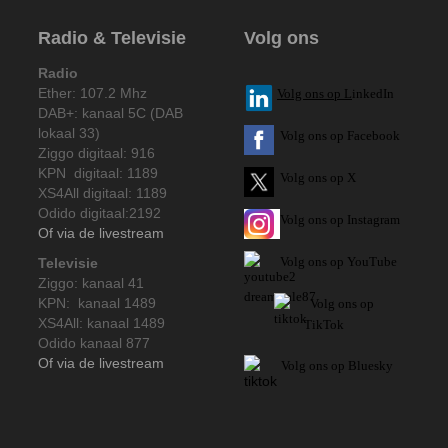
Radio & Televisie
Volg ons
Radio
Ether: 107.2 Mhz
V
olg ons op L
inkedIn
DAB+: kanaal 5C (DAB
lokaal 33)
Volg ons op Facebook
Ziggo digitaal: 916
KPN digitaal: 1189
Volg ons op X
XS4All digitaal: 1189
Odido digitaal:2192
Volg ons op Instagram
Of via de livestream
Volg
ons op
YouTube
Televisie
Ziggo: kanaal 41
KPN: kanaal 1489
Volg ons op
XS4All: kanaal 1489
TikTok
Odido kanaal 877
Of via de livestream
Volg ons op Bluesky