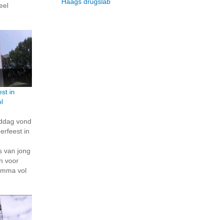
Haags drugslab
eel
st in
l
iddag vond
rfeest in
s van jong
n voor
amma vol