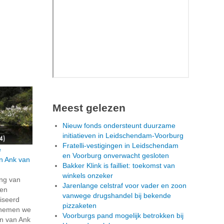
Meest gelezen
Nieuw fonds ondersteunt duurzame
initiatieven in Leidschendam-Voorburg
Fratelli-vestigingen in Leidschendam
e
en Voorburg onverwacht gesloten
an Ank van
Bakker Klink is failliet: toekomst van
winkels onzeker
ing van
Jarenlange celstraf voor vader en zoon
pen
vanwege drugshandel bij bekende
iseerd
pizzaketen
 nemen we
Voorburgs pand mogelijk betrokken bij
in van Ank