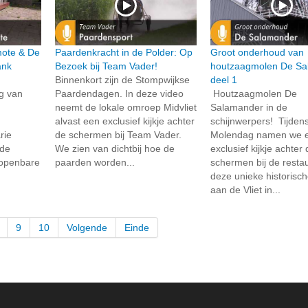
rmote & De
Paardenkracht in de Polder: Op
Groot onderhoud van
ank
Bezoek bij Team Vader!
houtzaagmolen De Sa
Binnenkort zijn de Stompwijkse
deel 1
ng van
Paardendagen. In deze video
Houtzaagmolen De
neemt de lokale omroep Midvliet
Salamander in de
alvast een exclusief kijkje achter
schijnwerpers! Tijden
rie
de schermen bij Team Vader.
Molendag namen we 
 de
We zien van dichtbij hoe de
exclusief kijkje achter
 openbare
paarden worden...
schermen bij de resta
deze unieke historisc
aan de Vliet in...
9
10
Volgende
Einde