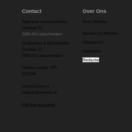
Contact
Over Ons
Over Midvliet
Algemene correspondentie
Damlaan 32
Werken bij Midvliet
2265 AN Leidschendam
Adverteren
Studioadres & Bezoekadres
Damlaan 32
Vacatures
2265 AN Leidschendam
Redactie
Telefoon studio: 070-
3202266
info@midvliet.nl
redactie@midvliet.nl
Klachten procedure