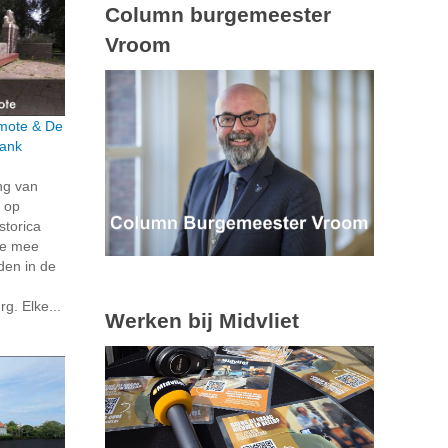
Column burgemeester
Vroom
rmote & De
bank
ng van
 op
storica
je mee
den in de
g. Elke...
Werken bij Midvliet