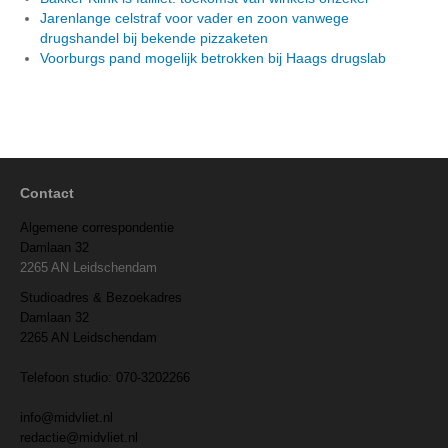
Jarenlange celstraf voor vader en zoon vanwege
drugshandel bij bekende pizzaketen
Voorburgs pand mogelijk betrokken bij Haags drugslab
Contact
Algemene correspondentie
Damlaan 32
2265 AN Leidschendam
Studioadres & Bezoekadres
Damlaan 32
2265 AN Leidschendam
Telefoon studio: 070-3202266
info@midvliet.nl
redactie@midvliet.nl