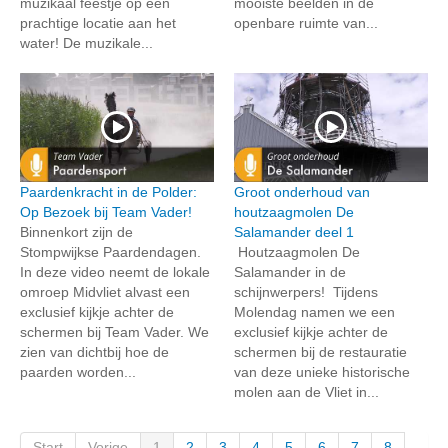
muzikaal feestje op een
mooiste beelden in de
prachtige locatie aan het
openbare ruimte van...
water! De muzikale...
Paardenkracht in de Polder:
Groot onderhoud van
Op Bezoek bij Team Vader!
houtzaagmolen De
Binnenkort zijn de
Salamander deel 1
Stompwijkse Paardendagen.
Houtzaagmolen De
In deze video neemt de lokale
Salamander in de
omroep Midvliet alvast een
schijnwerpers! Tijdens
exclusief kijkje achter de
Molendag namen we een
schermen bij Team Vader. We
exclusief kijkje achter de
zien van dichtbij hoe de
schermen bij de restauratie
paarden worden...
van deze unieke historische
molen aan de Vliet in...
Start
Vorige
1
2
3
4
5
6
7
8