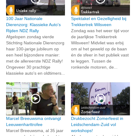
100 Jaar Nationale
Spektakel en Gezelligheid bij
Dierenzorg: Klassieke Auto's
Trekkertrek Wilsveen
Rijden NDZ Rally
Zondag was het weer tijd voor
Afgelopen zondag vierde
de jaarlijkse Trekkertrek
Stichting Nationale Dierenzorg
Wilsveen! Midvliet was erbij
haar 100-jarige jubileum op
om al het geweld op de baan
een heel bijzondere manier:
én de sfeer in het publiek vast
met de allereerste NDZ Rally!
te leggen. Tussen de
Ongeveer 30 prachtige
ronkende motoren, de...
klassieke auto's en oldtimers...
Marcel Breeuwsma ontvangt
Drukbezocht Zomerfeest in
Leeuwenharttrofee
Leidschendam-Zuid vol
Marcel Breeuwsma, al 35 jaar
workshops!