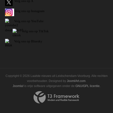
Volg ons op X
Volg ons op Instagram
Volg
ons op
YouTube
Volg ons op TikTok
Volg ons op Bluesky
Copyright © 2026 Laatste nieuws uit Leidschendam-Voorburg. Alle rechten
voorbehouden. Designed by
JoomlArt.com
.
Joomla!
is vrije software uitgegeven onder de
GNU/GPL licentie.