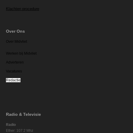
Klachten procedure
Over Ons
Over Midvliet
Werken bij Midvliet
Adverteren
Vacatures
Redactie
Radio & Televisie
Radio
Ether: 107.2 Mhz