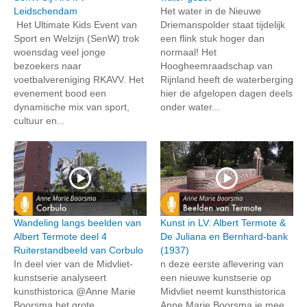
Leidschendam
Het water in de Nieuwe
Het Ultimate Kids Event van
Driemanspolder staat tijdelijk
Sport en Welzijn (SenW) trok
een flink stuk hoger dan
woensdag veel jonge
normaal! Het
bezoekers naar
Hoogheemraadschap van
voetbalvereniging RKAVV. Het
Rijnland heeft de waterberging
evenement bood een
hier de afgelopen dagen deels
dynamische mix van sport,
onder water...
cultuur en...
Wandeling langs beelden van
Kunst in LV: Albert Termote &
Albert Termote deel 4
De Juliana en Bernhard-bank
Ruiterstandbeeld van Corbulo
(1937)
In deel vier van de Midvliet-
n deze eerste aflevering van
kunstserie analyseert
een nieuwe kunstserie op
kunsthistorica @Anne Marie
Midvliet neemt kunsthistorica
Boorsma het grote
Anne Marie Boorsma je mee