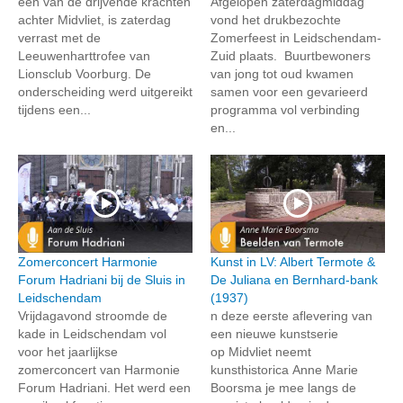
een van de drijvende krachten
Afgelopen zaterdagmiddag
achter Midvliet, is zaterdag
vond het drukbezochte
verrast met de
Zomerfeest in Leidschendam-
Leeuwenharttrofee van
Zuid plaats. Buurtbewoners
Lionsclub Voorburg. De
van jong tot oud kwamen
onderscheiding werd uitgereikt
samen voor een gevarieerd
tijdens een...
programma vol verbinding
en...
Zomerconcert Harmonie
Kunst in LV: Albert Termote &
Forum Hadriani bij de Sluis in
De Juliana en Bernhard-bank
Leidschendam
(1937)
Vrijdagavond stroomde de
n deze eerste aflevering van
kade in Leidschendam vol
een nieuwe kunstserie
voor het jaarlijkse
op Midvliet neemt
zomerconcert van Harmonie
kunsthistorica Anne Marie
Forum Hadriani. Het werd een
Boorsma je mee langs de