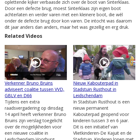
oplettende kijker verbaasde zich over de boot van Sinterklaas.
Door een defecte brug, moest Sinterklaas zijn eigen boot
achterlaten en verder varen met een kleinere boot, die wél
onder de defecte brug door kon varen. De intocht was daarom
dit jaar anders dan anders, maar het was gezellig en erg druk.
Related Videos
Verkenner Bruno Bruins
Nieuw Kabouterpad in
adviseert coalitie tussen VVD,
Stadstuin Rusthout in
GBLV en D66
Leidschendam
Tijdens een extra
In Stadstuin Rusthout is een
raadsvergadering op dinsdag
nieuw permanent
14 april heeft verkenner Bruno
Kabouterpad geopend voor
Bruins zijn verslag toegelicht
kinderen tussen 3 en 6 jaar.
over de mogelijkheden voor
Dit is een initiatief van
een nieuwe coalitie in
Vlietkinderen-De Kajuit en de
Leidschendam-Voorburg.
Stadstuin. Kinderen lopen met