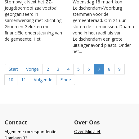
Stompwijk Next het ZZ-
Woensdag 18 maart kon
Jeugdtoernooi zaalvoetbal
Leidschendam-Voorburg
georganiseerd in
stemmen voor de
samenwerking met Stichting
gemeenteraad. Om 21 uur
Groen en Geluk en met
sloten de stembussen. Daarna
financiële ondersteuning van
vond in het raadhuis van
de gemeente. Het...
Leidschendam een grote
uitslagenavond plaats. Onder
het...
Start
Vorige
2
3
4
5
6
7
8
9
10
11
Volgende
Einde
Contact
Over Ons
Over Midvliet
Algemene correspondentie
Damlaan 32