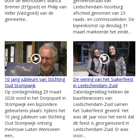
door de wethouders Bianca
gemeenteraad van
Bremer (Erfgoed) en Philip van
Leidschendam-Voorburg
Veller (Vastgoed) van de
afscheid genomen van 23
gemeente...
raads- en commissieleden. De
bijeenkomst op dinsdag 31
maart markeerde het einde...
10 jarig jubileum van Stichting
De viering van het Suikerfeest
Oud Stompwijk
in Leidschendam-Zuid
Op zondagmiddag 29 maart
Zaterdagmiddag hebben de
2026 vond in het Dorpspunt in
buurtbewoners van
Stompwijk een bijzondere
Leidschendam-Zuid samen
gebeurtenis plaats: tijdens het
het Suikerfeest gevierd. Het
10 jarig jubileum van Stichting
was dit jaar voor het eerst dat
Oud Stompwijk ontving
dit feest is georganiseerd in
mevrouw Luiten Wensveen
Leidschendam-Zuid. Er was
een...
voor...