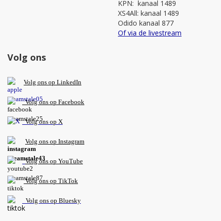
KPN: kanaal 1489
XS4All: kanaal 1489
Odido kanaal 877
Of via de livestream
Volg ons
V
olg ons op L
inkedIn
Volg ons op Facebook
Volg ons op X
Volg ons op Instagram
Volg
ons op
YouTube
Volg ons op TikTok
Volg ons op Bluesky