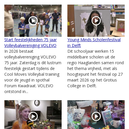
Start feestelijkheden 75 jaar
Young Minds Scholenfestival
Volleybalvereniging VOLEVO
in Delft
In 2026 bestaat
Dit schooljaar werken 15
volleybalvereniging VOLEVO
middelbare scholen uit de
75 jaar. Zaterdag is dit lustrum
regio Haaglanden samen rond
feestelijk gestart tijdens de
het thema vrijheid, met als
Cool Moves Volleybal training
hoogtepunt het festival op 27
voor de jeugd in spothal
maart 2026 op het Grotius
Forum Kwadraat. VOLEVO
College in Delft.
ontstond in...