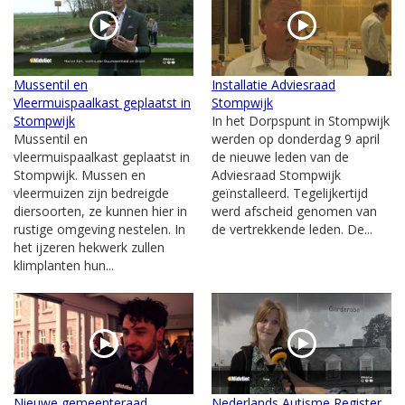
Mussentil en
Installatie Adviesraad
Vleermuispaalkast geplaatst in
Stompwijk
Stompwijk
In het Dorpspunt in Stompwijk
Mussentil en
werden op donderdag 9 april
vleermuispaalkast geplaatst in
de nieuwe leden van de
Stompwijk. Mussen en
Adviesraad Stompwijk
vleermuizen zijn bedreigde
geïnstalleerd. Tegelijkertijd
diersoorten, ze kunnen hier in
werd afscheid genomen van
rustige omgeving nestelen. In
de vertrekkende leden. De...
het ijzeren hekwerk zullen
klimplanten hun...
Nieuwe gemeenteraad
Nederlands Autisme Register