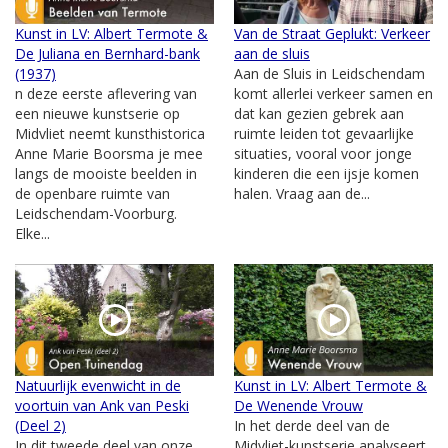
Kunst in LV: Albert Termote &
Van de Straat Geplukt: Verkeer
De Juliana en Bernhard-bank
aan de sluis
(1937)
Aan de Sluis in Leidschendam
n deze eerste aflevering van
komt allerlei verkeer samen en
een nieuwe kunstserie op
dat kan gezien gebrek aan
Midvliet neemt kunsthistorica
ruimte leiden tot gevaarlijke
Anne Marie Boorsma je mee
situaties, vooral voor jonge
langs de mooiste beelden in
kinderen die een ijsje komen
de openbare ruimte van
halen. Vraag aan de...
Leidschendam-Voorburg.
Elke...
Natuurlijk evenwicht in de
Kunst in LV: Albert Termote &
voortuin van Ank van Peski
De Wenende Vrouw
(Deel 2)
In het derde deel van de
In dit tweede deel van onze
Midvliet-kunstserie analyseert