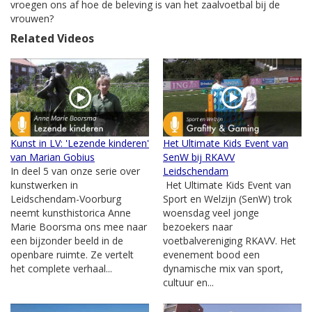
vroegen ons af hoe de beleving is van het zaalvoetbal bij de
vrouwen?
Related Videos
Kunst in LV: 'Lezende kinderen'
Het Ultimate Kids Event van
van Marian Gobius
SenW bij RKAVV
In deel 5 van onze serie over
Leidschendam
kunstwerken in
Het Ultimate Kids Event van
Leidschendam-Voorburg
Sport en Welzijn (SenW) trok
neemt kunsthistorica Anne
woensdag veel jonge
Marie Boorsma ons mee naar
bezoekers naar
een bijzonder beeld in de
voetbalvereniging RKAVV. Het
openbare ruimte. Ze vertelt
evenement bood een
het complete verhaal...
dynamische mix van sport,
cultuur en...