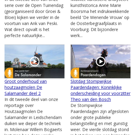
serie over de Open Tuinendag
kunsthistorica Anne Marie
(georganiseerd door Groei &
Boorsma het indrukwekkende
Bloei) kijken we verder in de
beeld 'De Wenende Vrouw' op
voortuin van Ank van Peski.
de Oosterbegraafplaats in
Wat direct opvalt is het
Voorburg. Dit bijzondere
perfecte natuurlijke...
werk...
Groot onderhoud van
Slotdag Stompwijkse
houtzaagmolen De
Paardendagen: Koninklijke
Salamander deel 2
onderscheiding voor voorzitter
In dit tweede deel van onze
Theo van den Bosch
reportage over
De Stompwijkse
Houtzaagmolen De
Paardendagen zijn afgesloten
Salamander in Leidschendam
onder grote publieke
duiken we dieper de techniek
belangstelling en met gunstig
in. Molenaar Willem Bogaerts
weer. De vierde slotdag stond