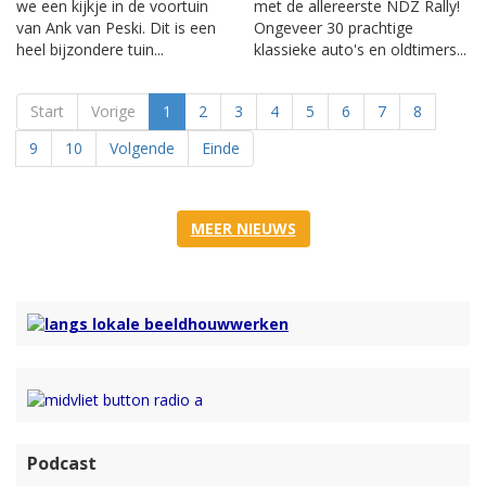
we een kijkje in de voortuin
met de allereerste NDZ Rally!
van Ank van Peski. Dit is een
Ongeveer 30 prachtige
heel bijzondere tuin...
klassieke auto's en oldtimers...
Start
Vorige
1
2
3
4
5
6
7
8
9
10
Volgende
Einde
MEER NIEUWS
Podcast