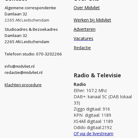
Over Midvliet
Algemene correspondentie
Damlaan 32
Werken bij Midvliet
2265 AN Leidschendam
Adverteren
Studioadres & Bezoekadres
Damlaan 32
Vacatures
2265 AN Leidschendam
Redactie
Telefoon studio: 070-3202266
info@midvliet.nl
redactie@midvliet.nl
Radio & Televisie
Radio
Klachten procedure
Ether: 107.2 Mhz
DAB+: kanaal 5C (DAB lokaal
33)
Ziggo digitaal: 916
KPN digitaal: 1189
XS4All digitaal: 1189
Odido digitaal:2192
Of via de livestream