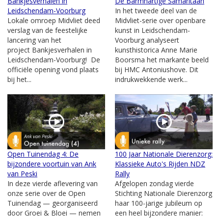
Bankjesverhalen in
De Barmhartige Samaritaan
Leidschendam-Voorburg
In het tweede deel van de
Lokale omroep Midvliet deed
Midvliet-serie over openbare
verslag van de feestelijke
kunst in Leidschendam-
lancering van het
Voorburg analyseert
project Bankjesverhalen in
kunsthistorica Anne Marie
Leidschendam-Voorburg! De
Boorsma het markante beeld
officiële opening vond plaats
bij HMC Antoniushove. Dit
bij het...
indrukwekkende werk...
Open Tuinendag 4: De
100 Jaar Nationale Dierenzorg:
bijzondere voortuin van Ank
Klassieke Auto's Rijden NDZ
van Peski
Rally
In deze vierde aflevering van
Afgelopen zondag vierde
onze serie over de Open
Stichting Nationale Dierenzorg
Tuinendag — georganiseerd
haar 100-jarige jubileum op
door Groei & Bloei — nemen
een heel bijzondere manier: