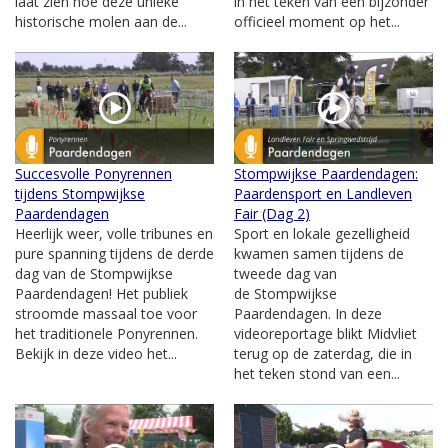
laat zien hoe deze unieke
in het teken van een bijzonder
historische molen aan de...
officieel moment op het...
Succesvolle Ponyrennen
Stompwijkse Paardendagen:
tijdens Stompwijkse
Paardensport en Landleven
Paardendagen
Fair (Dag 2)
Heerlijk weer, volle tribunes en
Sport en lokale gezelligheid
pure spanning tijdens de derde
kwamen samen tijdens de
dag van de Stompwijkse
tweede dag van
Paardendagen! Het publiek
de Stompwijkse
stroomde massaal toe voor
Paardendagen. In deze
het traditionele Ponyrennen.
videoreportage blikt Midvliet
Bekijk in deze video het...
terug op de zaterdag, die in
het teken stond van een...