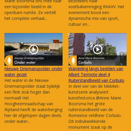
Marie Boorsma ons mee naar
bezoekers naar
een bijzonder beeld in de
voetbalvereniging RKAVV. Het
openbare ruimte. Ze vertelt
evenement bood een
het complete verhaal...
dynamische mix van sport,
cultuur en...
Nieuwe Driemanspolder onder
Wandeling langs beelden van
water gezet
Albert Termote deel 4
Het water in de Nieuwe
Ruiterstandbeeld van Corbulo
Driemanspolder staat tijdelijk
In deel vier van de Midvliet-
een flink stuk hoger dan
kunstserie analyseert
normaal! Het
kunsthistorica @Anne Marie
Hoogheemraadschap van
Boorsma het grote
Rijnland heeft de waterberging
ruiterstandbeeld van de
hier de afgelopen dagen deels
Romeinse veldheer Corbulo.
onder water...
Dit indrukwekkende
monument staat op de