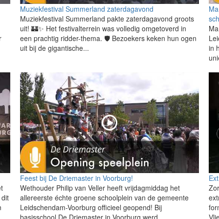
Muziekfestival Summerland zaterdagavond
Mar
Muziekfestival Summerland pakte zaterdagavond groots
sc
uit! 🏰✨ Het festivalterrein was volledig omgetoverd in
Mar
r
een prachtig ridder-thema. 🛡️ Bezoekers keken hun ogen
Lei
uit bij de gigantische...
in 
un
Feest bij De Driemaster in Voorburg!
Ext
t
Wethouder Philip van Veller heeft vrijdagmiddag het
Zor
 dit
allereerste échte groene schoolplein van de gemeente
ex
n
Leidschendam-Voorburg officieel geopend! Bij
for
basisschool De Driemaster in Voorburg werd...
Vli