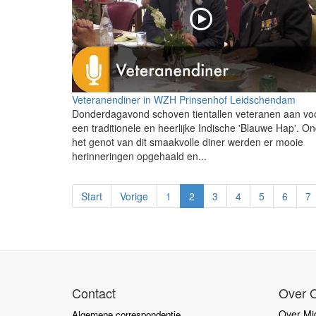
Veteranendiner in WZH Prinsenhof Leidschendam
Donderdagavond schoven tientallen veteranen aan vo
een traditionele en heerlijke Indische 'Blauwe Hap'. O
het genot van dit smaakvolle diner werden er mooie
herinneringen opgehaald en...
Start
Vorige
1
2
3
4
5
6
7
Contact
Over 
Over Mid
Algemene correspondentie