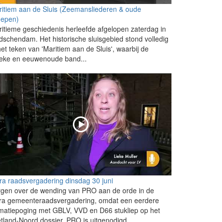
itiem aan de Sluis (Zeemansliederen & oude
hepen)
itieme geschiedenis herleefde afgelopen zaterdag in
dschendam. Het historische sluisgebied stond volledig
het teken van 'Maritiem aan de Sluis', waarbij de
ieke en eeuwenoude band...
ra raadsvergadering dinsdag 30 juni
gen over de wending van PRO aan de orde in de
tra gemeenteraadsvergadering, omdat een eerdere
matiepoging met GBLV, VVD en D66 stukliep op het
etland-Noord dossier. PRO is uitgenodigd...