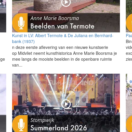
Kunst in LV: Albert Termote & De Juliana en Bernhard-
Paa
bank (1937)
Bin
n deze eerste aflevering van een nieuwe kunstserie
vid
op Midvliet neemt kunsthistorica Anne Marie Boorsma je
exc
ige
mee langs de mooiste beelden in de openbare ruimte
zie
van...