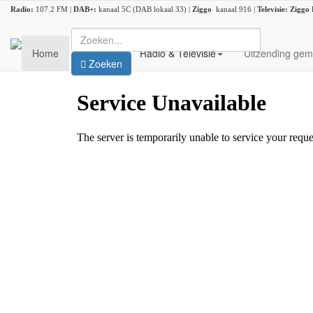
Radio:
107.2 FM |
DAB+:
kanaal 5C (DAB lokaal 33) |
Ziggo
kanaal 916 |
Televisie:
Ziggo
Home
Nieuws
Radio & Televisie
Uitzending gem
Zoeken