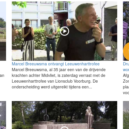
Marcel Breeuwsma ontvangt Leeuwenharttrofee
Dru
Marcel Breeuwsma, al 35 jaar een van de drijvende
wo
aan
krachten achter Midvliet, is zaterdag verrast met de
Af
Leeuwenharttrofee van Lionsclub Voorburg. De
Zo
onderscheiding werd uitgereikt tijdens een...
pl
voo