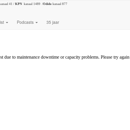
kanaal 41 /
KPN
kanaal 1489 /
Odido
kanaal 877
ist
Podcasts
35 jaar