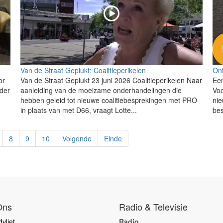
Van de Straat Geplukt: Coalitieperikelen
Ont
or
Van de Straat Geplukt 23 juni 2026 Coalitieperikelen Naar
Een
nder
aanleiding van de moeizame onderhandelingen die
Voo
hebben geleid tot nieuwe coalitiebesprekingen met PRO
nie
in plaats van met D66, vraagt Lotte...
bes
8
9
10
Volgende
Einde
Ons
Radio & Televisie
vliet
Radio