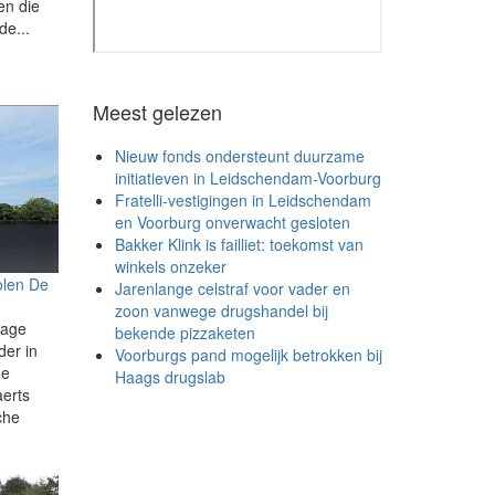
en die
de...
Meest gelezen
Nieuw fonds ondersteunt duurzame
initiatieven in Leidschendam-Voorburg
Fratelli-vestigingen in Leidschendam
en Voorburg onverwacht gesloten
Bakker Klink is failliet: toekomst van
winkels onzeker
olen De
Jarenlange celstraf voor vader en
zoon vanwege drugshandel bij
tage
bekende pizzaketen
er in
Voorburgs pand mogelijk betrokken bij
de
Haags drugslab
aerts
che