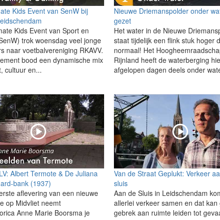
mate Kids Event van SenW bij
Nieuwe Driemanspolder onder wa
eidschendam
gezet
mate Kids Event van Sport en
Het water in de Nieuwe Driemans
(SenW) trok woensdag veel jonge
staat tijdelijk een flink stuk hoger 
s naar voetbalvereniging RKAVV.
normaal! Het Hoogheemraadscha
nement bood een dynamische mix
Rijnland heeft de waterberging hi
, cultuur en...
afgelopen dagen deels onder wate
 LV: Albert Termote & De Juliana
Van de Straat Geplukt: Verkeer a
ard-bank (1937)
sluis
erste aflevering van een nieuwe
Aan de Sluis in Leidschendam ko
ie op Midvliet neemt
allerlei verkeer samen en dat kan
torica Anne Marie Boorsma je
gebrek aan ruimte leiden tot gevaa