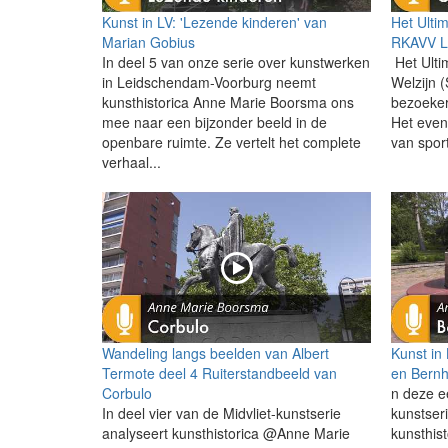
Kunst in LV: 'Lezende kinderen' van
Het Ulti
Marian Gobius
RKAVV L
In deel 5 van onze serie over kunstwerken
Het Ulti
in Leidschendam-Voorburg neemt
Welzijn 
kunsthistorica Anne Marie Boorsma ons
bezoeker
mee naar een bijzonder beeld in de
Het eve
openbare ruimte. Ze vertelt het complete
van sport
verhaal...
Wandeling langs beelden van Albert
Kunst in
Termote deel 4 Ruiterstandbeeld van
en Bernh
Corbulo
n deze e
In deel vier van de Midvliet-kunstserie
kunstser
analyseert kunsthistorica @Anne Marie
kunsthis