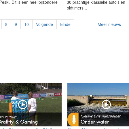
eski. Dit is een heel bijzondere
30 prachtige klassieke auto's en
oldtimers...
8
9
10
Volgende
Einde
Meer nieuws