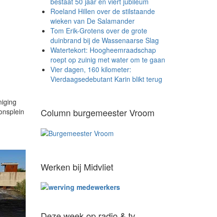
bestaat 50 jaar en viert jubileum
Roeland Hillen over de stilstaande
wieken van De Salamander
Tom Erik-Grotens over de grote
duinbrand bij de Wassenaarse Slag
Watertekort: Hoogheemraadschap
roept op zuinig met water om te gaan
Vier dagen, 160 kilometer:
Vierdaagsedebutant Karin blikt terug
niging
Column burgemeester Vroom
onsplein
Werken bij Midvliet
Deze week op radio & tv