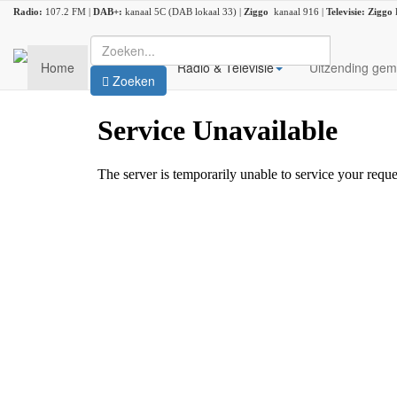
Radio:
107.2 FM |
DAB+:
kanaal 5C (DAB lokaal 33) |
Ziggo
kanaal 916 |
Televisie:
Ziggo
Home
Nieuws
Radio & Televisie
Uitzending gem
Zoeken