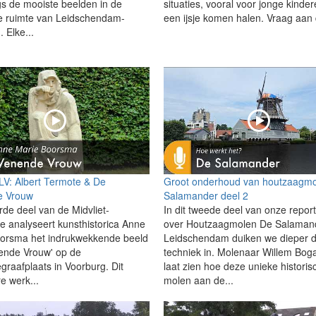
s de mooiste beelden in de
situaties, vooral voor jonge kinder
 ruimte van Leidschendam-
een ijsje komen halen. Vraag aan 
 Elke...
 LV: Albert Termote & De
Groot onderhoud van houtzaagm
 Vrouw
Salamander deel 2
rde deel van de Midvliet-
In dit tweede deel van onze repor
ie analyseert kunsthistorica Anne
over Houtzaagmolen De Salamand
orsma het indrukwekkende beeld
Leidschendam duiken we dieper 
ende Vrouw' op de
techniek in. Molenaar Willem Bog
graafplaats in Voorburg. Dit
laat zien hoe deze unieke historis
e werk...
molen aan de...