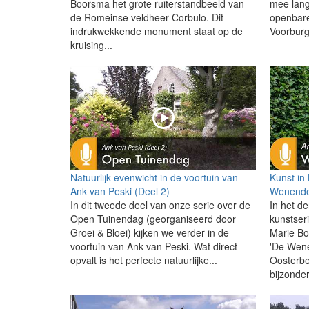
Boorsma het grote ruiterstandbeeld van
mee lang
de Romeinse veldheer Corbulo. Dit
openbare
indrukwekkende monument staat op de
Voorburg.
kruising...
Natuurlijk evenwicht in de voortuin van
Kunst in
Ank van Peski (Deel 2)
Wenende
In dit tweede deel van onze serie over de
In het de
Open Tuinendag (georganiseerd door
kunstser
Groei & Bloei) kijken we verder in de
Marie Bo
voortuin van Ank van Peski. Wat direct
'De Wen
opvalt is het perfecte natuurlijke...
Oosterbe
bijzonder