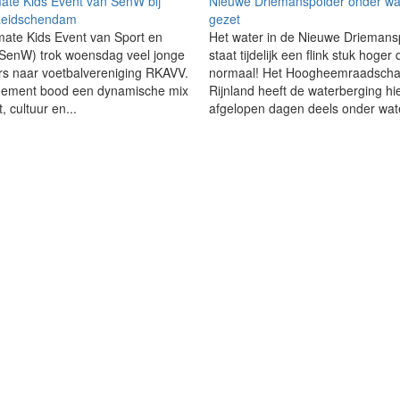
mate Kids Event van SenW bij
Nieuwe Driemanspolder onder wa
eidschendam
gezet
mate Kids Event van Sport en
Het water in de Nieuwe Driemans
(SenW) trok woensdag veel jonge
staat tijdelijk een flink stuk hoger
s naar voetbalvereniging RKAVV.
normaal! Het Hoogheemraadscha
nement bood een dynamische mix
Rijnland heeft de waterberging hi
, cultuur en...
afgelopen dagen deels onder wate