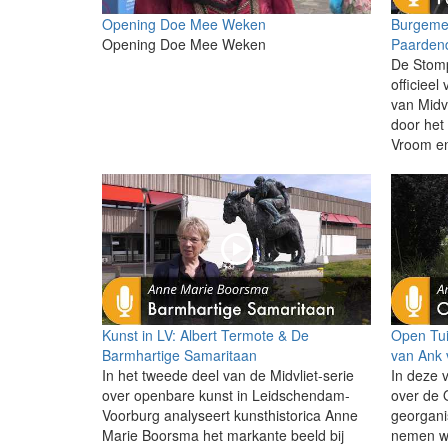
Opening Doe Mee Weken
Burgeme
Opening Doe Mee Weken
Paardend
De Stomp
officieel
van Midvl
door het
Vroom en
Kunst in LV: Albert Termote & De
Open Tui
Barmhartige Samaritaan
van Ank 
In het tweede deel van de Midvliet-serie
In deze 
over openbare kunst in Leidschendam-
over de
Voorburg analyseert kunsthistorica Anne
georgani
Marie Boorsma het markante beeld bij
nemen we