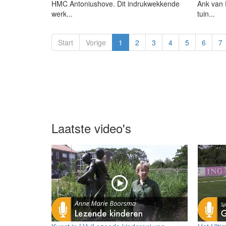
HMC Antoniushove. Dit indrukwekkende
Ank van P
werk...
tuin...
Start
Vorige
1
2
3
4
5
6
7
Laatste video's