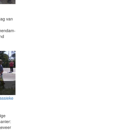
lag van
chendam-
ond
lassieke
g
ige
anier:
geveer