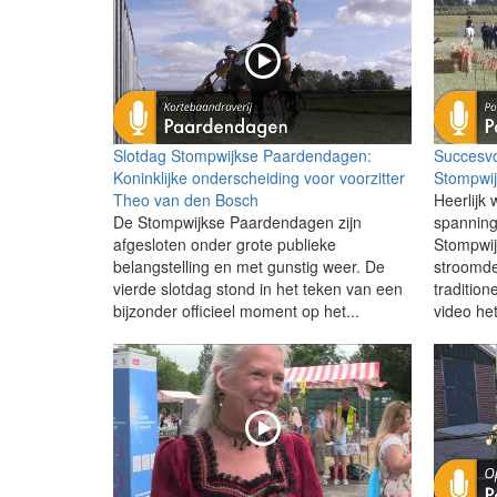
Slotdag Stompwijkse Paardendagen:
Succesvo
Koninklijke onderscheiding voor voorzitter
Stompwi
Theo van den Bosch
Heerlijk 
De Stompwijkse Paardendagen zijn
spanning
afgesloten onder grote publieke
Stompwij
belangstelling en met gunstig weer. De
stroomde
vierde slotdag stond in het teken van een
tradition
bijzonder officieel moment op het...
video het