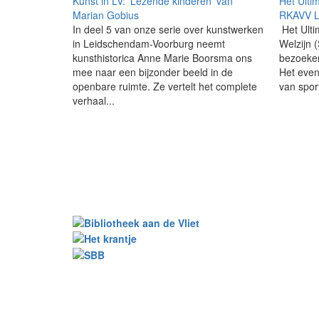
Kunst in LV: 'Lezende kinderen' van
Het Ulti
Marian Gobius
RKAVV L
In deel 5 van onze serie over kunstwerken
Het Ulti
in Leidschendam-Voorburg neemt
Welzijn 
kunsthistorica Anne Marie Boorsma ons
bezoeker
mee naar een bijzonder beeld in de
Het eve
openbare ruimte. Ze vertelt het complete
van sport
verhaal...