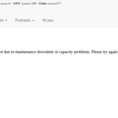
kanaal 41 /
KPN
kanaal 1489 /
Odido
kanaal 877
ist
Podcasts
35 jaar