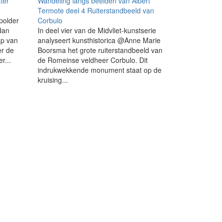
ter
Wandeling langs beelden van Albert
Termote deel 4 Ruiterstandbeeld van
polder
Corbulo
 dan
In deel vier van de Midvliet-kunstserie
p van
analyseert kunsthistorica @Anne Marie
er de
Boorsma het grote ruiterstandbeeld van
r...
de Romeinse veldheer Corbulo. Dit
indrukwekkende monument staat op de
kruising...