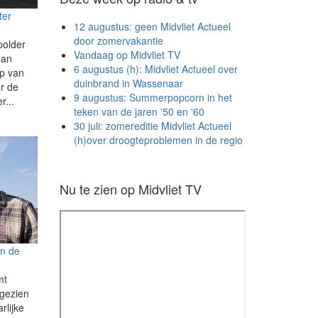
ter
12 augustus: geen Midvliet Actueel
door zomervakantie
polder
Vandaag op Midvliet TV
dan
6 augustus (h): Midvliet Actueel over
p van
duinbrand in Wassenaar
er de
9 augustus: Summerpopcorn in het
r...
teken van de jaren '50 en '60
30 juli: zomereditie Midvliet Actueel
(h)over droogteproblemen in de regio
Nu te zien op Midvliet TV
an de
mt
 gezien
rlijke