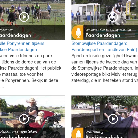
lle Ponyrennen tijdens
Stompwijkse Paardendagen:
jkse Paardendagen
Paardensport en Landleven Fair 
weer, volle tribunes en pure
Sport en lokale gezelligheid kwa
 tijdens de derde dag van de
samen tijdens de tweede dag van
kse Paardendagen! Het publiek
de Stompwijkse Paardendagen. I
 massaal toe voor het
videoreportage blikt Midvliet teru
ele Ponyrennen. Bekijk in deze
zaterdag, die in het teken stond v
...