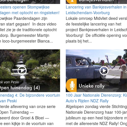
esters openen Stompwijkse
Lancering van Bankjesverhalen in
agen met optocht en ringsteken!
Leidschendam-Voorburg
wijkse Paardendagen zijn
Lokale omroep Midvliet deed vers
 van start gegaan! In deze video
de feestelijke lancering van het
iet zie je de traditionele optocht
project Bankjesverhalen in Leids
 dorp. Burgemeester Martijn
Voorburg! De officiële opening v
 loco-burgemeester Bianca...
plaats bij het...
nendag 4: De bijzondere voortuin
100 Jaar Nationale Dierenzorg: K
van Peski
Auto's Rijden NDZ Rally
vierde aflevering van onze serie
Afgelopen zondag vierde Stichtin
 Open Tuinendag —
Nationale Dierenzorg haar 100-jar
seerd door Groei & Bloei —
jubileum op een heel bijzondere m
 een kijkje in de voortuin van
met de allereerste NDZ Rally! On