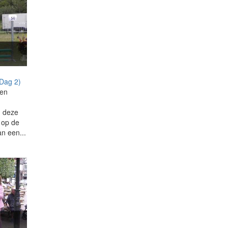
(Dag 2)
men
n deze
g op de
an een...