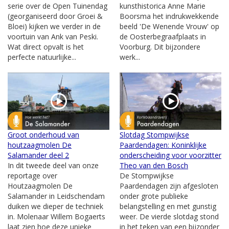
serie over de Open Tuinendag
kunsthistorica Anne Marie
(georganiseerd door Groei &
Boorsma het indrukwekkende
Bloei) kijken we verder in de
beeld 'De Wenende Vrouw' op
voortuin van Ank van Peski.
de Oosterbegraafplaats in
Wat direct opvalt is het
Voorburg. Dit bijzondere
perfecte natuurlijke...
werk...
Groot onderhoud van
Slotdag Stompwijkse
houtzaagmolen De
Paardendagen: Koninklijke
Salamander deel 2
onderscheiding voor voorzitter
In dit tweede deel van onze
Theo van den Bosch
reportage over
De Stompwijkse
Houtzaagmolen De
Paardendagen zijn afgesloten
Salamander in Leidschendam
onder grote publieke
duiken we dieper de techniek
belangstelling en met gunstig
in. Molenaar Willem Bogaerts
weer. De vierde slotdag stond
laat zien hoe deze unieke
in het teken van een bijzonder