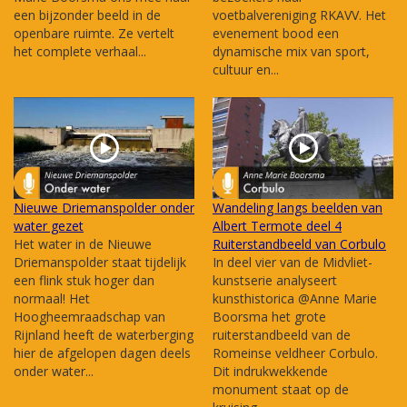
een bijzonder beeld in de
voetbalvereniging RKAVV. Het
openbare ruimte. Ze vertelt
evenement bood een
het complete verhaal...
dynamische mix van sport,
cultuur en...
Nieuwe Driemanspolder onder
Wandeling langs beelden van
water gezet
Albert Termote deel 4
Het water in de Nieuwe
Ruiterstandbeeld van Corbulo
Driemanspolder staat tijdelijk
In deel vier van de Midvliet-
een flink stuk hoger dan
kunstserie analyseert
normaal! Het
kunsthistorica @Anne Marie
Hoogheemraadschap van
Boorsma het grote
Rijnland heeft de waterberging
ruiterstandbeeld van de
hier de afgelopen dagen deels
Romeinse veldheer Corbulo.
onder water...
Dit indrukwekkende
monument staat op de