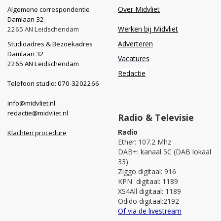
Over Midvliet
Algemene correspondentie
Damlaan 32
Werken bij Midvliet
2265 AN Leidschendam
Adverteren
Studioadres & Bezoekadres
Damlaan 32
Vacatures
2265 AN Leidschendam
Redactie
Telefoon studio: 070-3202266
info@midvliet.nl
redactie@midvliet.nl
Radio & Televisie
Radio
Klachten procedure
Ether: 107.2 Mhz
DAB+: kanaal 5C (DAB lokaal
33)
Ziggo digitaal: 916
KPN digitaal: 1189
XS4All digitaal: 1189
Odido digitaal:2192
Of via de livestream