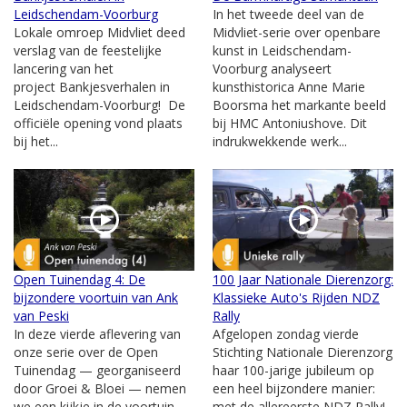
Leidschendam-Voorburg
In het tweede deel van de
Lokale omroep Midvliet deed
Midvliet-serie over openbare
verslag van de feestelijke
kunst in Leidschendam-
lancering van het
Voorburg analyseert
project Bankjesverhalen in
kunsthistorica Anne Marie
Leidschendam-Voorburg! De
Boorsma het markante beeld
officiële opening vond plaats
bij HMC Antoniushove. Dit
bij het...
indrukwekkende werk...
Open Tuinendag 4: De
100 Jaar Nationale Dierenzorg:
bijzondere voortuin van Ank
Klassieke Auto's Rijden NDZ
van Peski
Rally
In deze vierde aflevering van
Afgelopen zondag vierde
onze serie over de Open
Stichting Nationale Dierenzorg
Tuinendag — georganiseerd
haar 100-jarige jubileum op
door Groei & Bloei — nemen
een heel bijzondere manier:
we een kijkje in de voortuin
met de allereerste NDZ Rally!