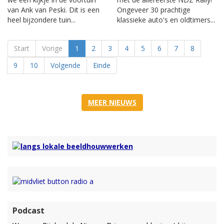
van Ank van Peski. Dit is een
Ongeveer 30 prachtige
heel bijzondere tuin...
klassieke auto's en oldtimers...
Start
Vorige
1
2
3
4
5
6
7
8
9
10
Volgende
Einde
MEER NIEUWS
Podcast