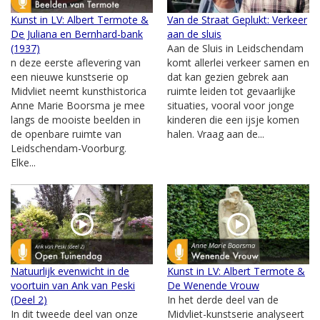
Kunst in LV: Albert Termote &
Van de Straat Geplukt: Verkeer
De Juliana en Bernhard-bank
aan de sluis
(1937)
Aan de Sluis in Leidschendam
n deze eerste aflevering van
komt allerlei verkeer samen en
een nieuwe kunstserie op
dat kan gezien gebrek aan
Midvliet neemt kunsthistorica
ruimte leiden tot gevaarlijke
Anne Marie Boorsma je mee
situaties, vooral voor jonge
langs de mooiste beelden in
kinderen die een ijsje komen
de openbare ruimte van
halen. Vraag aan de...
Leidschendam-Voorburg.
Elke...
Natuurlijk evenwicht in de
Kunst in LV: Albert Termote &
voortuin van Ank van Peski
De Wenende Vrouw
(Deel 2)
In het derde deel van de
In dit tweede deel van onze
Midvliet-kunstserie analyseert