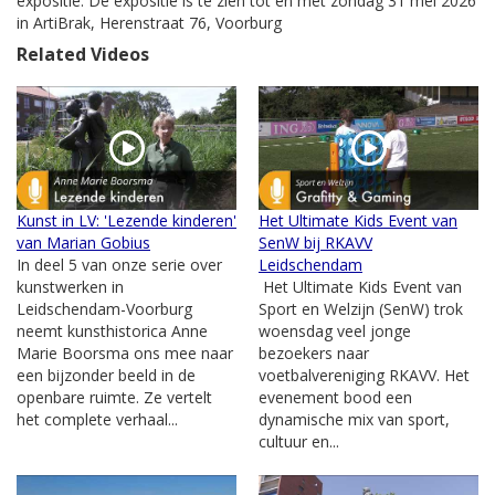
expositie. De expositie is te zien tot en met zondag 31 mei 2026
in ArtiBrak, Herenstraat 76, Voorburg
Related Videos
Kunst in LV: 'Lezende kinderen'
Het Ultimate Kids Event van
van Marian Gobius
SenW bij RKAVV
In deel 5 van onze serie over
Leidschendam
kunstwerken in
Het Ultimate Kids Event van
Leidschendam-Voorburg
Sport en Welzijn (SenW) trok
neemt kunsthistorica Anne
woensdag veel jonge
Marie Boorsma ons mee naar
bezoekers naar
een bijzonder beeld in de
voetbalvereniging RKAVV. Het
openbare ruimte. Ze vertelt
evenement bood een
het complete verhaal...
dynamische mix van sport,
cultuur en...