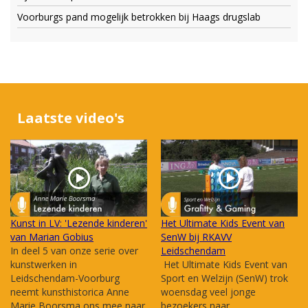
Voorburgs pand mogelijk betrokken bij Haags drugslab
Laatste video's
Kunst in LV: 'Lezende kinderen'
Het Ultimate Kids Event van
van Marian Gobius
SenW bij RKAVV
In deel 5 van onze serie over
Leidschendam
kunstwerken in
Het Ultimate Kids Event van
Leidschendam-Voorburg
Sport en Welzijn (SenW) trok
neemt kunsthistorica Anne
woensdag veel jonge
Marie Boorsma ons mee naar
bezoekers naar