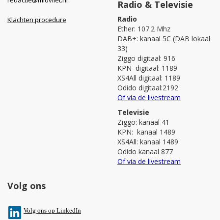
Radio & Televisie
Radio
Klachten procedure
Ether: 107.2 Mhz
DAB+: kanaal 5C (DAB lokaal
33)
Ziggo digitaal: 916
KPN digitaal: 1189
XS4All digitaal: 1189
Odido digitaal:2192
Of via de livestream
Televisie
Ziggo: kanaal 41
KPN: kanaal 1489
XS4All: kanaal 1489
Odido kanaal 877
Of via de livestream
Volg ons
V
olg ons op L
inkedIn