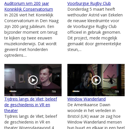
Auditorium ivm 200 jaar
Voorburgse Rugby Club
Koninklijk Conservatorium
Donderdag 5 maart heeft
In 2026 viert het Koninklijk
wethouder Astrid van Eekelen
Conservatorium in Den Haag
de nieuwe kleedruimte voor
zijn 200-jarig jubileum. Een
de Voorburgse Rugby Club
bijzonder moment om terug
officieel in gebruik genomen.
te kijken op twee eeuwen
Dit project, mede mogelijk
muziekonderwijs. Dat wordt
gemaakt door gemeentelijke
gevierd met honderden
steun,...
optredens....
Tijdreis langs de Vliet; beleef
Window Wanderland
de geschiedenis in VR en
De Amerikaanse Dawn
theater
woonde in het verleden in
Tijdreis langs de Vliet; beleef
Bristol (UK) waar ze zag hoe
de geschiedenis in VR en
Window Wanderland mensen
theater Woensdagavond 4
hun buurt en elkaar in een heel