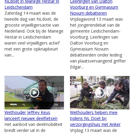
NLdoet in Manege Hestar in
Leerlingen van Dalton
Leidschendam
Voorburg en Gymnasium
Zaterdag 14 maart was de
Novum debatteren
tweede dag van NLdoet, de
Vrijdagavond 13 maart was
grooste vrijwilligersactie van
het jongerendebat van de
Nederland. Ook bij de Manege
gemeente Leidschendam-
Hestar in Leidschendam
Voorburg. Leerlingen van
waren veel vrijwilligers actief
Dalton Voorburg en
met een grote opknapbeurt
Gymnasium Novum
van...
debatteerden onder leiding
van plaatsvervangend griffier
Edgar...
Wethouder Jeffrey Keus
Wethouders helpen mee
lanceert nieuwe deelfietsen
tijdens NL Doet bij
Het aanbod van deelmobiliteit
verzorgingshuis Het Anker
breidt verder uit in de
Vrijdag 13 maart was de