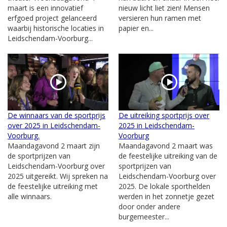
maart is een innovatief
nieuw licht liet zien! Mensen
erfgoed project gelanceerd
versieren hun ramen met
waarbij historische locaties in
papier en...
Leidschendam-Voorburg...
De winnaars van de sportprijs
De uitreiking sportprijs over
over 2025 in Leidschendam-
2025 in Leidschendam-
Voorburg.
Voorburg
Maandagavond 2 maart zijn
Maandagavond 2 maart was
de sportprijzen van
de feestelijke uitreiking van de
Leidschendam-Voorburg over
sportprijzen van
2025 uitgereikt. Wij spreken na
Leidschendam-Voorburg over
de feestelijke uitreiking met
2025. De lokale sporthelden
alle winnaars.
werden in het zonnetje gezet
door onder andere
burgemeester...