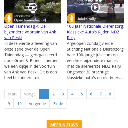
Open Tuinendag 4: De
100 Jaar Nationale Dierenzorg:
bijzondere voortuin van Ank
Klassieke Auto's Rijden NDZ
van Peski
Rally
In deze vierde aflevering van
Afgelopen zondag vierde
onze serie over de Open
Stichting Nationale Dierenzorg
Tuinendag — georganiseerd
haar 100-jarige jubileum op
door Groei & Bloei — nemen
een heel bijzondere manier:
we een kijkje in de voortuin
met de allereerste NDZ Rally!
van Ank van Peski. Dit is een
Ongeveer 30 prachtige
heel bijzondere tuin...
klassieke auto's en oldtimers...
Start
Vorige
1
2
3
4
5
6
7
8
9
10
Volgende
Einde
MEER NIEUWS