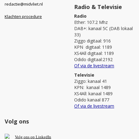
redactie@midvliet.nl
Radio & Televisie
Radio
Klachten procedure
Ether: 107.2 Mhz
DAB+: kanaal 5C (DAB lokaal
33)
Ziggo digitaal: 916
KPN digitaal: 1189
XS4All digitaal: 1189
Odido digitaal:2192
Of via de livestream
Televisie
Ziggo: kanaal 41
KPN: kanaal 1489
XS4All: kanaal 1489
Odido kanaal 877
Of via de livestream
Volg ons
V
olg ons op L
inkedIn