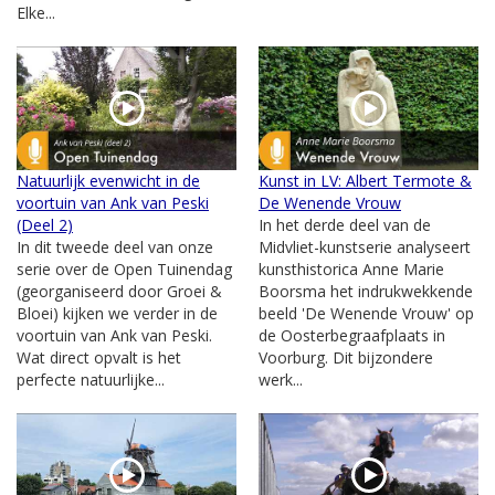
Elke...
Natuurlijk evenwicht in de
Kunst in LV: Albert Termote &
voortuin van Ank van Peski
De Wenende Vrouw
(Deel 2)
In het derde deel van de
In dit tweede deel van onze
Midvliet-kunstserie analyseert
serie over de Open Tuinendag
kunsthistorica Anne Marie
(georganiseerd door Groei &
Boorsma het indrukwekkende
Bloei) kijken we verder in de
beeld 'De Wenende Vrouw' op
voortuin van Ank van Peski.
de Oosterbegraafplaats in
Wat direct opvalt is het
Voorburg. Dit bijzondere
perfecte natuurlijke...
werk...