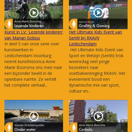
Kunst in LV: 'Lezende kinderen'
Het Ultimate Kids Event van
van Marian Gobius
SenW bij RKAVV
In deel 5 van onze serie over
Leidschendam
kunstwerken in
Het Ultimate Kids Event van
Leidschendam-Voorburg
Sport en Welzijn (SenW) trok
neemt kunsthistorica Anne
woensdag veel jonge
Marie Boorsma ons mee naar
bezoekers naar
een bijzonder beeld in de
voetbalvereniging RKAVV. Het
openbare ruimte. Ze vertelt
evenement bood een
het complete verhaal...
dynamische mix van sport,
cultuur en...