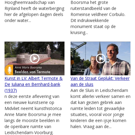
Hoogheemraadschap van
Boorsma het grote
Rijnland heeft de waterberging
ruiterstandbeeld van de
hier de afgelopen dagen deels
Romeinse veldheer Corbulo.
onder water...
Dit indrukwekkende
monument staat op de
kruising...
Kunst in LV: Albert Termote &
Van de Straat Geplukt: Verkeer
De Juliana en Bernhard-bank
aan de sluis
(1937)
Aan de Sluis in Leidschendam
n deze eerste aflevering van
komt allerlei verkeer samen en
een nieuwe kunstserie op
dat kan gezien gebrek aan
Midvliet neemt kunsthistorica
ruimte leiden tot gevaarlijke
Anne Marie Boorsma je mee
situaties, vooral voor jonge
langs de mooiste beelden in
kinderen die een ijsje komen
de openbare ruimte van
halen. Vraag aan de...
Leidschendam-Voorburg.