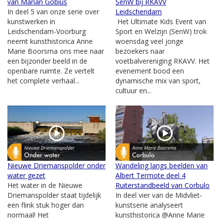
van Marian Gobius
SenW bij RKAVV
In deel 5 van onze serie over
Leidschendam
kunstwerken in
Het Ultimate Kids Event van
Leidschendam-Voorburg
Sport en Welzijn (SenW) trok
neemt kunsthistorica Anne
woensdag veel jonge
Marie Boorsma ons mee naar
bezoekers naar
een bijzonder beeld in de
voetbalvereniging RKAVV. Het
openbare ruimte. Ze vertelt
evenement bood een
het complete verhaal...
dynamische mix van sport,
cultuur en...
Nieuwe Driemanspolder onder
Wandeling langs beelden van
water gezet
Albert Termote deel 4
Het water in de Nieuwe
Ruiterstandbeeld van Corbulo
Driemanspolder staat tijdelijk
In deel vier van de Midvliet-
een flink stuk hoger dan
kunstserie analyseert
normaal! Het
kunsthistorica @Anne Marie