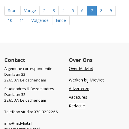
Start
Vorige
2
3
4
5
6
7
8
9
10
11
Volgende
Einde
Contact
Over Ons
Over Midvliet
Algemene correspondentie
Damlaan 32
Werken bij Midvliet
2265 AN Leidschendam
Adverteren
Studioadres & Bezoekadres
Damlaan 32
Vacatures
2265 AN Leidschendam
Redactie
Telefoon studio: 070-3202266
info@midvliet.nl
redactie@midvliet.nl