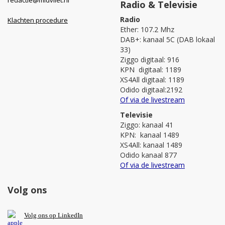
Radio & Televisie
Radio
Klachten procedure
Ether: 107.2 Mhz
DAB+: kanaal 5C (DAB lokaal
33)
Ziggo digitaal: 916
KPN digitaal: 1189
XS4All digitaal: 1189
Odido digitaal:2192
Of via de livestream
Televisie
Ziggo: kanaal 41
KPN: kanaal 1489
XS4All: kanaal 1489
Odido kanaal 877
Of via de livestream
Volg ons
V
olg ons op L
inkedIn