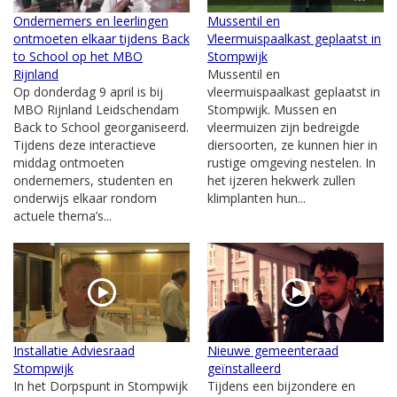
Ondernemers en leerlingen
Mussentil en
ontmoeten elkaar tijdens Back
Vleermuispaalkast geplaatst in
to School op het MBO
Stompwijk
Rijnland
Mussentil en
Op donderdag 9 april is bij
vleermuispaalkast geplaatst in
MBO Rijnland Leidschendam
Stompwijk. Mussen en
Back to School georganiseerd.
vleermuizen zijn bedreigde
Tijdens deze interactieve
diersoorten, ze kunnen hier in
middag ontmoeten
rustige omgeving nestelen. In
ondernemers, studenten en
het ijzeren hekwerk zullen
onderwijs elkaar rondom
klimplanten hun...
actuele thema’s...
Installatie Adviesraad
Nieuwe gemeenteraad
Stompwijk
geïnstalleerd
In het Dorpspunt in Stompwijk
Tijdens een bijzondere en