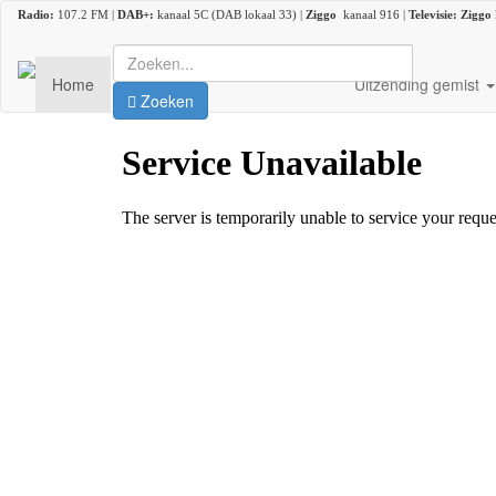
Radio:
107.2 FM |
DAB+:
kanaal 5C (DAB lokaal 33) |
Ziggo
kanaal 916 |
Televisie:
Ziggo
Radio & Televisie
Home
Nieuws
Uitzending gemist
Zoeken