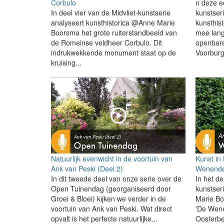
Corbulo
n deze e
In deel vier van de Midvliet-kunstserie
kunstser
analyseert kunsthistorica @Anne Marie
kunsthis
Boorsma het grote ruiterstandbeeld van
mee lang
de Romeinse veldheer Corbulo. Dit
openbare
indrukwekkende monument staat op de
Voorburg.
kruising...
Natuurlijk evenwicht in de voortuin van
Kunst in
Ank van Peski (Deel 2)
Wenende
In dit tweede deel van onze serie over de
In het de
Open Tuinendag (georganiseerd door
kunstser
Groei & Bloei) kijken we verder in de
Marie Bo
voortuin van Ank van Peski. Wat direct
'De Wen
opvalt is het perfecte natuurlijke...
Oosterbe