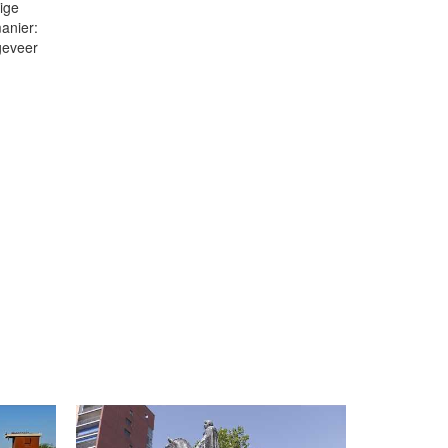
ige
anier:
geveer