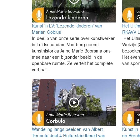
Kunst in LV: 'Lezende kinderen' van
Het Ulti
Marian Gobius
RKAVV L
In deel 5 van onze serie over kunstwerken
Het Ulti
in Leidschendam-Voorburg neemt
Welzijn 
kunsthistorica Anne Marie Boorsma ons
bezoeker
mee naar een bijzonder beeld in de
Het eve
openbare ruimte. Ze vertelt het complete
van sport
verhaal...
Wandeling langs beelden van Albert
Kunst in
Termote deel 4 Ruiterstandbeeld van
en Bernh