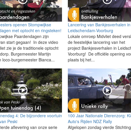
esters openen Stompwijkse
Lancering van Bankjesverhalen in
agen met optocht en ringsteken!
Leidschendam-Voorburg
wijkse Paardendagen zijn
Lokale omroep Midvliet deed vers
 van start gegaan! In deze video
de feestelijke lancering van het
iet zie je de traditionele optocht
project Bankjesverhalen in Leids
 dorp. Burgemeester Martijn
Voorburg! De officiële opening v
 loco-burgemeester Bianca...
plaats bij het...
nendag 4: De bijzondere voortuin
100 Jaar Nationale Dierenzorg: K
van Peski
Auto's Rijden NDZ Rally
vierde aflevering van onze serie
Afgelopen zondag vierde Stichtin