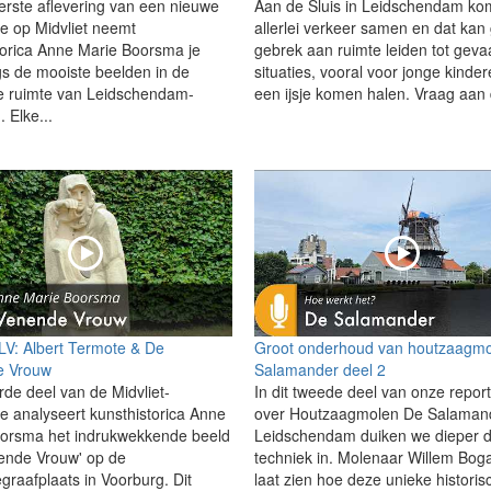
erste aflevering van een nieuwe
Aan de Sluis in Leidschendam ko
ie op Midvliet neemt
allerlei verkeer samen en dat kan
torica Anne Marie Boorsma je
gebrek aan ruimte leiden tot gevaa
s de mooiste beelden in de
situaties, vooral voor jonge kinder
 ruimte van Leidschendam-
een ijsje komen halen. Vraag aan 
 Elke...
 LV: Albert Termote & De
Groot onderhoud van houtzaagm
 Vrouw
Salamander deel 2
rde deel van de Midvliet-
In dit tweede deel van onze repor
ie analyseert kunsthistorica Anne
over Houtzaagmolen De Salamand
orsma het indrukwekkende beeld
Leidschendam duiken we dieper 
ende Vrouw' op de
techniek in. Molenaar Willem Bog
graafplaats in Voorburg. Dit
laat zien hoe deze unieke historis