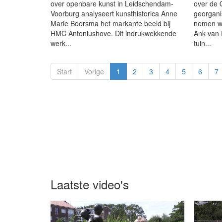
over openbare kunst in Leidschendam-
over de
Voorburg analyseert kunsthistorica Anne
georgani
Marie Boorsma het markante beeld bij
nemen we
HMC Antoniushove. Dit indrukwekkende
Ank van P
werk...
tuin...
Start
Vorige
1
2
3
4
5
6
7
Laatste video's