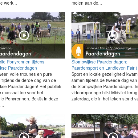
e werk...
molen aan de...
lle Ponyrennen tijdens
Stompwijkse Paardendagen:
jkse Paardendagen
Paardensport en Landleven Fair 
weer, volle tribunes en pure
Sport en lokale gezelligheid kwa
 tijdens de derde dag van de
samen tijdens de tweede dag van
kse Paardendagen! Het publiek
de Stompwijkse Paardendagen. I
 massaal toe voor het
videoreportage blikt Midvliet teru
ele Ponyrennen. Bekijk in deze
zaterdag, die in het teken stond v
...