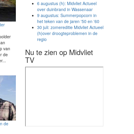
6 augustus (h): Midvliet Actueel
over duinbrand in Wassenaar
9 augustus: Summerpopcorn in
het teken van de jaren '50 en '60
ter
30 juli: zomereditie Midvliet Actueel
(h)over droogteproblemen in de
polder
regio
dan
p van
Nu te zien op Midvliet
er de
TV
r...
an de