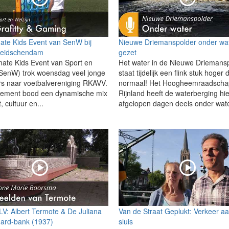
mate Kids Event van SenW bij
Nieuwe Driemanspolder onder wa
eidschendam
gezet
mate Kids Event van Sport en
Het water in de Nieuwe Driemans
(SenW) trok woensdag veel jonge
staat tijdelijk een flink stuk hoger 
s naar voetbalvereniging RKAVV.
normaal! Het Hoogheemraadscha
nement bood een dynamische mix
Rijnland heeft de waterberging hi
, cultuur en...
afgelopen dagen deels onder wate
 LV: Albert Termote & De Juliana
Van de Straat Geplukt: Verkeer a
ard-bank (1937)
sluis