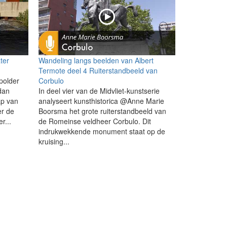
ter
Wandeling langs beelden van Albert
Termote deel 4 Ruiterstandbeeld van
polder
Corbulo
 dan
In deel vier van de Midvliet-kunstserie
p van
analyseert kunsthistorica @Anne Marie
er de
Boorsma het grote ruiterstandbeeld van
r...
de Romeinse veldheer Corbulo. Dit
indrukwekkende monument staat op de
kruising...