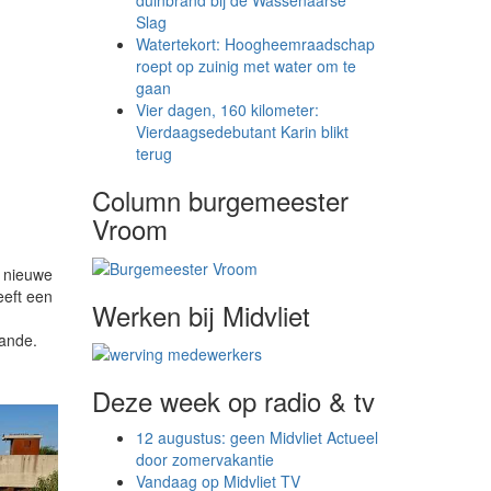
duinbrand bij de Wassenaarse
Slag
Watertekort: Hoogheemraadschap
roept op zuinig met water om te
gaan
Vier dagen, 160 kilometer:
Vierdaagsedebutant Karin blikt
terug
Column burgemeester
Vroom
 nieuwe
eeft een
Werken bij Midvliet
aande.
Deze week op radio & tv
12 augustus: geen Midvliet Actueel
door zomervakantie
Vandaag op Midvliet TV