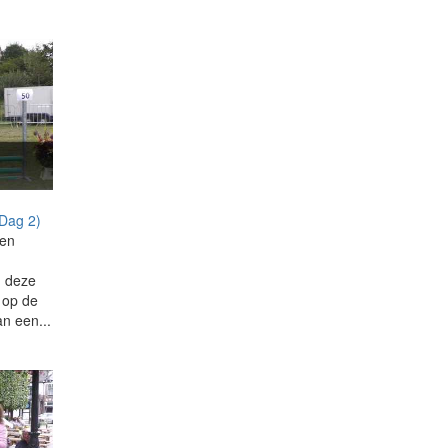
(Dag 2)
men
n deze
g op de
an een...