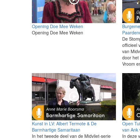
Opening Doe Mee Weken
Burgeme
Opening Doe Mee Weken
Paardend
De Stomp
officieel
van Midvl
door het
Vroom en
Kunst in LV: Albert Termote & De
Open Tui
Barmhartige Samaritaan
van Ank 
In het tweede deel van de Midvliet-serie
In deze 