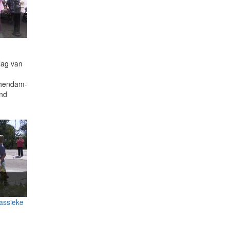
lag van
chendam-
ond
lassieke
g