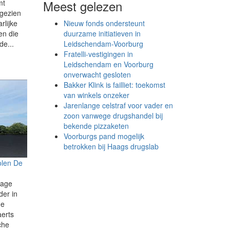
Meest gelezen
mt
 gezien
Nieuw fonds ondersteunt
rlijke
duurzame initiatieven in
en die
Leidschendam-Voorburg
de...
Fratelli-vestigingen in
Leidschendam en Voorburg
onverwacht gesloten
Bakker Klink is failliet: toekomst
van winkels onzeker
Jarenlange celstraf voor vader en
zoon vanwege drugshandel bij
bekende pizzaketen
Voorburgs pand mogelijk
betrokken bij Haags drugslab
olen De
tage
er in
de
aerts
che