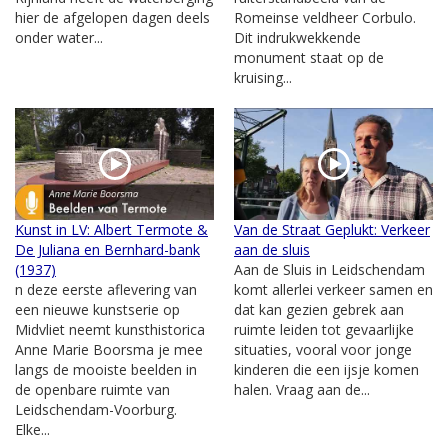
hier de afgelopen dagen deels
Romeinse veldheer Corbulo.
onder water...
Dit indrukwekkende
monument staat op de
kruising...
Kunst in LV: Albert Termote &
Van de Straat Geplukt: Verkeer
De Juliana en Bernhard-bank
aan de sluis
(1937)
Aan de Sluis in Leidschendam
n deze eerste aflevering van
komt allerlei verkeer samen en
een nieuwe kunstserie op
dat kan gezien gebrek aan
Midvliet neemt kunsthistorica
ruimte leiden tot gevaarlijke
Anne Marie Boorsma je mee
situaties, vooral voor jonge
langs de mooiste beelden in
kinderen die een ijsje komen
de openbare ruimte van
halen. Vraag aan de...
Leidschendam-Voorburg.
Elke...