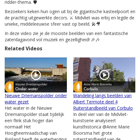
ridder-thema. 🛡️
Bezoekers keken hun ogen uit bij de gigantische kasteelpoort en
de prachtig uitgewerkte decors. ⚔️ Midvliet was erbij en legde de
unieke, middeleeuwse sfeer vast op beeld. 🎤🎥
In deze video zie je de mooiste beelden van een fantastische
zaterdagavond vol muziek en gezelligheid! 🎉🎶
Related Videos
Nieuwe Driemanspolder onder
Wandeling langs beelden van
water gezet
Albert Termote deel 4
Het water in de Nieuwe
Ruiterstandbeeld van Corbulo
Driemanspolder staat tijdelijk
In deel vier van de Midvliet-
een flink stuk hoger dan
kunstserie analyseert
normaal! Het
kunsthistorica @Anne Marie
Hoogheemraadschap van
Boorsma het grote
Rijnland heeft de waterberging
ruiterstandbeeld van de