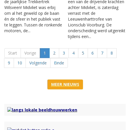
de jaarlijkse Trekkertrek
een van de drijvende krachten
Wilsveen! Midvliet was erbij
achter Midvliet, is zaterdag
om al het geweld op de baan
verrast met de
én de sfeer in het publiek vast
Leeuwenharttrofee van
te leggen. Tussen de ronkende
Lionsclub Voorburg. De
motoren, de...
onderscheiding werd uitgereikt
tijdens een...
Start
Vorige
1
2
3
4
5
6
7
8
9
10
Volgende
Einde
MEER NIEUWS