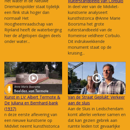
Het water in de Nieuwe
Ruiterstandbeeld van Corbulo
Driemanspolder staat tijdelijk
In deel vier van de Midvliet-
een flink stuk hoger dan
kunstserie analyseert
normaal! Het
kunsthistorica @Anne Marie
Hoogheemraadschap van
Boorsma het grote
Rijnland heeft de waterberging
ruiterstandbeeld van de
hier de afgelopen dagen deels
Romeinse veldheer Corbulo.
onder water...
Dit indrukwekkende
monument staat op de
kruising...
Kunst in LV: Albert Termote &
Van de Straat Geplukt: Verkeer
De Juliana en Bernhard-bank
aan de sluis
(1937)
Aan de Sluis in Leidschendam
n deze eerste aflevering van
komt allerlei verkeer samen en
een nieuwe kunstserie op
dat kan gezien gebrek aan
Midvliet neemt kunsthistorica
ruimte leiden tot gevaarlijke