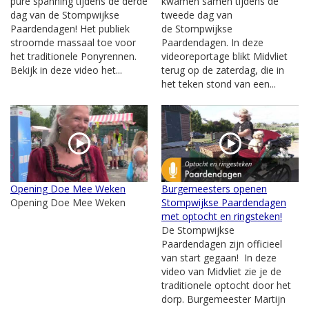
pure spanning tijdens de derde
kwamen samen tijdens de
dag van de Stompwijkse
tweede dag van
Paardendagen! Het publiek
de Stompwijkse
stroomde massaal toe voor
Paardendagen. In deze
het traditionele Ponyrennen.
videoreportage blikt Midvliet
Bekijk in deze video het...
terug op de zaterdag, die in
het teken stond van een...
Opening Doe Mee Weken
Burgemeesters openen
Opening Doe Mee Weken
Stompwijkse Paardendagen
met optocht en ringsteken!
De Stompwijkse
Paardendagen zijn officieel
van start gegaan! In deze
video van Midvliet zie je de
traditionele optocht door het
dorp. Burgemeester Martijn