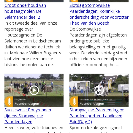
Groot onderhoud van
Slotdag Stompwijkse
houtzaagmolen De
Paardendagen: Koninklijke
Salamander deel 2
onderscheiding voor voorzitter
In dit tweede deel van onze
Theo van den Bosch
reportage over
De Stompwijkse
Houtzaagmolen De
Paardendagen zijn afgesloten
Salamander in Leidschendam
onder grote publieke
duiken we dieper de techniek
belangstelling en met gunstig
in. Molenaar Willem Bogaerts
weer. De vierde slotdag stond
laat zien hoe deze unieke
in het teken van een bijzonder
historische molen aan de...
officieel moment op het...
Succesvolle Ponyrennen
Stompwijkse Paardendagen:
tijdens Stompwijkse
Paardensport en Landleven
Paardendagen
Fair (Dag 2)
Heerlijk weer, volle tribunes en
Sport en lokale gezelligheid