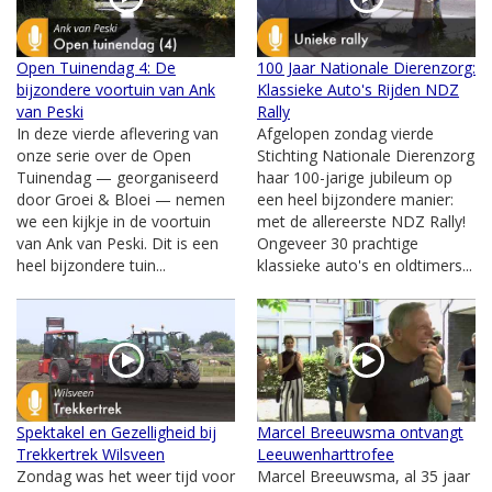
Open Tuinendag 4: De
100 Jaar Nationale Dierenzorg:
bijzondere voortuin van Ank
Klassieke Auto's Rijden NDZ
van Peski
Rally
In deze vierde aflevering van
Afgelopen zondag vierde
onze serie over de Open
Stichting Nationale Dierenzorg
Tuinendag — georganiseerd
haar 100-jarige jubileum op
door Groei & Bloei — nemen
een heel bijzondere manier:
we een kijkje in de voortuin
met de allereerste NDZ Rally!
van Ank van Peski. Dit is een
Ongeveer 30 prachtige
heel bijzondere tuin...
klassieke auto's en oldtimers...
Spektakel en Gezelligheid bij
Marcel Breeuwsma ontvangt
Trekkertrek Wilsveen
Leeuwenharttrofee
Zondag was het weer tijd voor
Marcel Breeuwsma, al 35 jaar