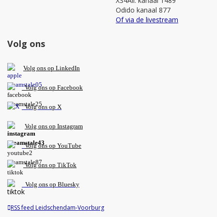
XS4All: kanaal 1489
Odido kanaal 877
Of via de livestream
Volg ons
V
olg ons op L
inkedIn
Volg ons op Facebook
Volg ons op X
Volg ons op Instagram
Volg
ons op
YouTube
Volg ons op TikTok
Volg ons op Bluesky
RSS feed Leidschendam-Voorburg