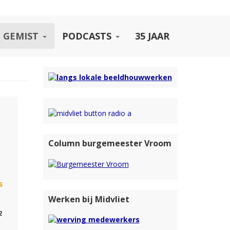
 GEMIST
PODCASTS
35 JAAR
Column burgemeester Vroom
s
Werken bij Midvliet
2