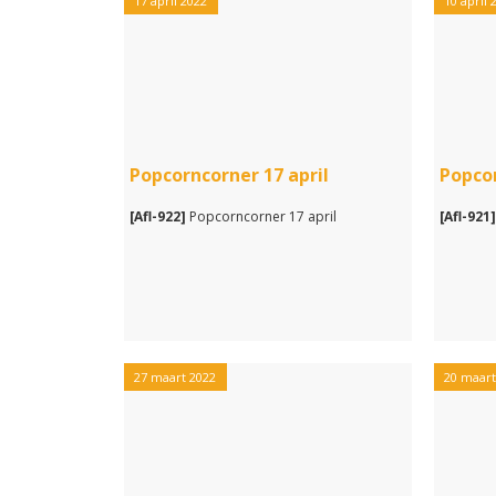
17 april 2022
10 april 
Popcorncorner 17 april
Popcor
[Afl-922]
Popcorncorner 17 april
[Afl-921]
27 maart 2022
20 maart