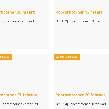
rncorner 20 maart
Popcorncorner 13 maart
Popcorncorner 20 maart
[Afl-917]
Popcorncorner 13 maart
ari 2022
20 februari 2022
ncorner 27 februari
Popcorncorner 20 februari
Popcorncorner 27 februari
[Afl-914]
Popcorncorner 20 februari