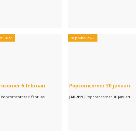
ari 2022
30 januari 2022
ncorner 6 februari
Popcorncorner 30 januari
Popcorncorner 6 februari
[Afl-911]
Popcorncorner 30 januari