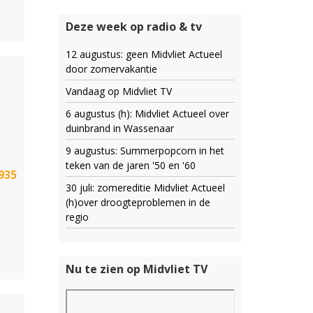
Deze week op radio & tv
12 augustus: geen Midvliet Actueel
door zomervakantie
Vandaag op Midvliet TV
6 augustus (h): Midvliet Actueel over
duinbrand in Wassenaar
9 augustus: Summerpopcorn in het
teken van de jaren '50 en '60
935
30 juli: zomereditie Midvliet Actueel
(h)over droogteproblemen in de
regio
Nu te zien op Midvliet TV