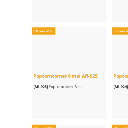
08 mei 2022
01 mei 2
Popcorncorner 8 mei Afl-925
Popcor
[Afl-925]
Popcorncorner 8 mei
[Afl-924]