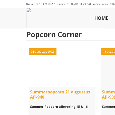
Radio:
107.2 FM |
DAB+:
kanaal 5C (DAB lokaal 33) |
Ziggo
kanaal 916
HOME
Popcorn Corner
21 augustus 2022
14 augus
Summerpopcorn 21 augustus
Summe
Afl-940
Afl-93
Summer Popcorn aflevering 15 & 16
Summer 