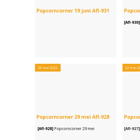
Popcorncorner 19 juni Afl-931
Popcor
[Afl-930]
29 mei 2022
22 mei 2
Popcorncorner 29 mei Afl-928
Popcor
[Afl-928]
Popcorncorner 29 mei
[Afl-927]