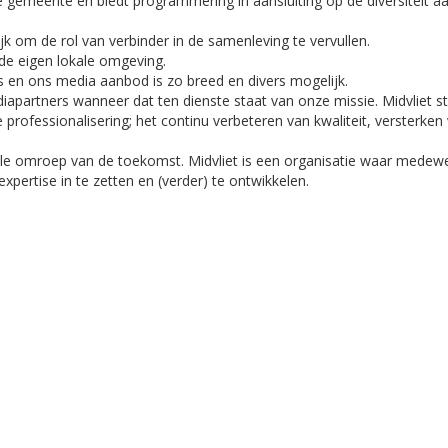
ze gemeente en biedt programmering in aansluiting op de diversiteit a
jk om de rol van verbinder in de samenleving te vervullen.
de eigen lokale omgeving.
en ons media aanbod is zo breed en divers mogelijk.
apartners wanneer dat ten dienste staat van onze missie. Midvliet ste
 professionalisering; het continu verbeteren van kwaliteit, versterken
le omroep van de toekomst. Midvliet is een organisatie waar medew
xpertise in te zetten en (verder) te ontwikkelen.