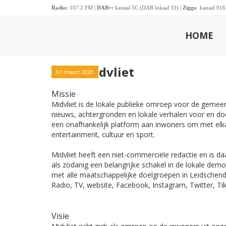
Radio:
107.2 FM |
DAB+:
kanaal 5C (DAB lokaal 33) |
Ziggo
kanaal 916
HOME
Over Midvliet
01 maart 2020
Missie
Midvliet is de lokale publieke omroep voor de geme
nieuws, achtergronden en lokale verhalen voor en doo
een onafhankelijk platform aan inwoners om met elka
entertainment, cultuur en sport.
Midvliet heeft een niet-commerciële redactie en is 
als zodanig een belangrijke schakel in de lokale democ
met alle maatschappelijke doelgroepen in Leidschend
Radio, TV, website, Facebook, Instagram, Twitter, Tik
Visie