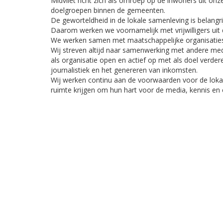
Midvliet richt zich als omroep op de inwoners uit on
doelgroepen binnen de gemeenten.
De geworteldheid in de lokale samenleving is belangri
Daarom werken we voornamelijk met vrijwilligers uit 
We werken samen met maatschappelijke organisaties 
Wij streven altijd naar samenwerking met andere medi
als organisatie open en actief op met als doel verdere
journalistiek en het genereren van inkomsten.
Wij werken continu aan de voorwaarden voor de loka
ruimte krijgen om hun hart voor de media, kennis en e