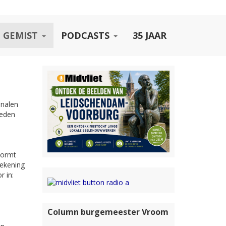
 GEMIST
PODCASTS
35 JAAR
analen
ieden
vormt
rekening
r in:
Column burgemeester Vroom