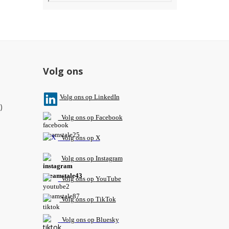
Volg ons
V
olg ons op L
inkedIn
)
Volg ons op Facebook
Volg ons op X
Volg ons op Instagram
Volg
ons op
YouTube
Volg ons op TikTok
Volg ons op Bluesky