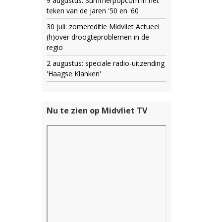
9 augustus: Summerpopcorn in het
teken van de jaren '50 en '60
30 juli: zomereditie Midvliet Actueel
(h)over droogteproblemen in de
regio
2 augustus: speciale radio-uitzending
'Haagse Klanken'
Nu te zien op Midvliet TV