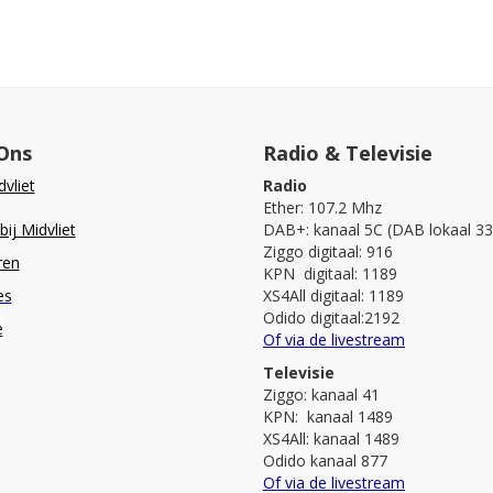
Ons
Radio & Televisie
vliet
Radio
Ether: 107.2 Mhz
ij Midvliet
DAB+: kanaal 5C (DAB lokaal 33
Ziggo digitaal: 916
ren
KPN digitaal: 1189
es
XS4All digitaal: 1189
Odido digitaal:2192
e
Of via de livestream
Televisie
Ziggo: kanaal 41
KPN: kanaal 1489
XS4All: kanaal 1489
Odido kanaal 877
Of via de livestream