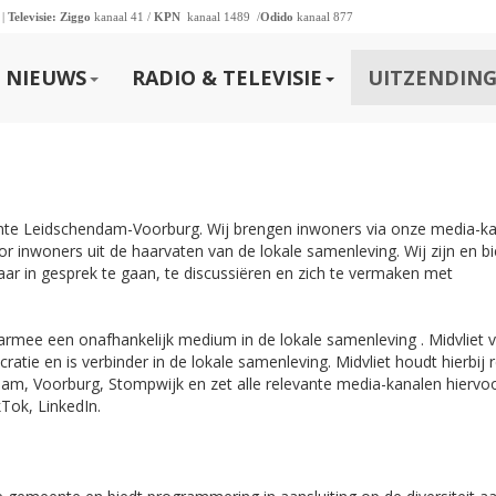
 |
Televisie:
Ziggo
kanaal 41 /
KPN
kanaal 1489 /
Odido
kanaal 877
NIEUWS
RADIO & TELEVISIE
UITZENDING
ente Leidschendam-Voorburg. Wij brengen inwoners via onze media-k
r inwoners uit de haarvaten van de lokale samenleving. Wij zijn en b
ar in gesprek te gaan, te discussiëren en zich te vermaken met
daarmee een onafhankelijk medium in de lokale samenleving . Midvliet 
ratie en is verbinder in de lokale samenleving. Midvliet houdt hierbij 
am, Voorburg, Stompwijk en zet alle relevante media-kanalen hiervoo
Tok, LinkedIn.