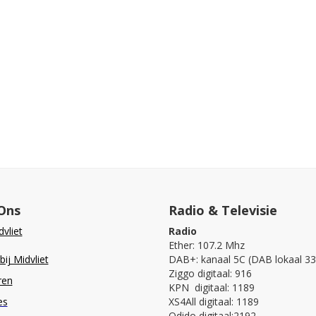
Ons
Radio & Televisie
vliet
Radio
Ether: 107.2 Mhz
ij Midvliet
DAB+: kanaal 5C (DAB lokaal 33
Ziggo digitaal: 916
ren
KPN digitaal: 1189
es
XS4All digitaal: 1189
Odido digitaal:2192