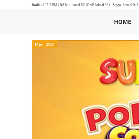
Radio:
107.2 FM |
DAB+:
kanaal 5C (DAB lokaal 33) |
Ziggo
kanaal 916
HOME
14 juni 2025