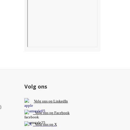
Volg ons
V
olg ons op L
inkedIn
)
Volg ons op Facebook
Volg ons op X