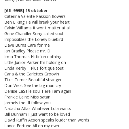
[Afl-999B] 15 oktober
Caterina Valente Passion flowers
Ben E King He will break your heart
Calvin Williams It won’t matter at all
Gene Chandler Song called soul
Impossibles the Lonely bluebird
Dave Burns Care for me
Jan Bradley Please mr. DJ
Irma Thomas Hittin’on nothing
Little Junior Parker I’m holding on
Linda Kerby F Plus fort que tout
Carla & the Carlettes Groovin
Titus Turner Beautiful stranger
Don West See the big man cry
Denise LaSalle soul Here i am again
Frankie Laine Miss satan
Jarmels the I’ll follow you
Natacha Atlas Whatever Lola wants
Bill Dunnam I just want to be loved
David Ruffin Action speaks louder than words
Lance Fortune All on my own