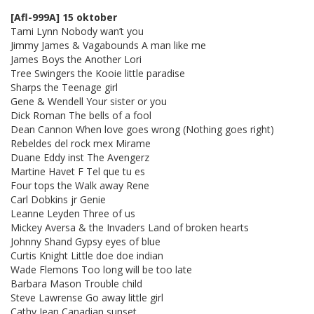
[Afl-999A] 15 oktober
Tami Lynn Nobody wan’t you
Jimmy James & Vagabounds A man like me
James Boys the Another Lori
Tree Swingers the Kooie little paradise
Sharps the Teenage girl
Gene & Wendell Your sister or you
Dick Roman The bells of a fool
Dean Cannon When love goes wrong (Nothing goes right)
Rebeldes del rock mex Mirame
Duane Eddy inst The Avengerz
Martine Havet F Tel que tu es
Four tops the Walk away Rene
Carl Dobkins jr Genie
Leanne Leyden Three of us
Mickey Aversa & the Invaders Land of broken hearts
Johnny Shand Gypsy eyes of blue
Curtis Knight Little doe doe indian
Wade Flemons Too long will be too late
Barbara Mason Trouble child
Steve Lawrense Go away little girl
Cathy Jean Canadian sunset