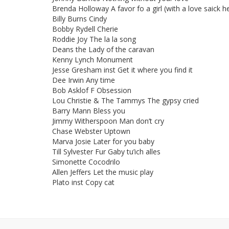
Brenda Holloway A favor fo a girl (with a love saick h
Billy Burns Cindy
Bobby Rydell Cherie
Roddie Joy The la la song
Deans the Lady of the caravan
Kenny Lynch Monument
Jesse Gresham inst Get it where you find it
Dee Irwin Any time
Bob Asklof F Obsession
Lou Christie & The Tammys The gypsy cried
Barry Mann Bless you
Jimmy Witherspoon Man don’t cry
Chase Webster Uptown
Marva Josie Later for you baby
Till Sylvester Fur Gaby tu’ich alles
Simonette Cocodrilo
Allen Jeffers Let the music play
Plato inst Copy cat