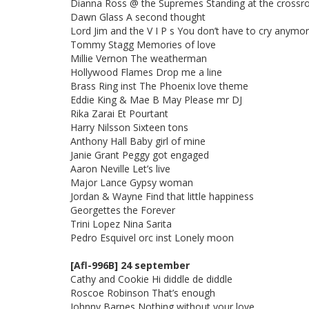
Dianna Ross @ the Supremes Standing at the crossr
Dawn Glass A second thought
Lord Jim and the V I P s You don’t have to cry anymo
Tommy Stagg Memories of love
Millie Vernon The weatherman
Hollywood Flames Drop me a line
Brass Ring inst The Phoenix love theme
Eddie King & Mae B May Please mr DJ
Rika Zarai Et Pourtant
Harry Nilsson Sixteen tons
Anthony Hall Baby girl of mine
Janie Grant Peggy got engaged
Aaron Neville Let’s live
Major Lance Gypsy woman
Jordan & Wayne Find that little happiness
Georgettes the Forever
Trini Lopez Nina Sarita
Pedro Esquivel orc inst Lonely moon
[Afl-996B] 24 september
Cathy and Cookie Hi diddle de diddle
Roscoe Robinson That’s enough
Johnny Barnes Nothing without your love