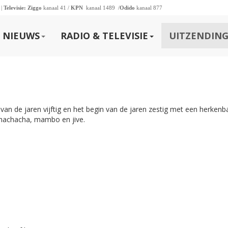
 |
Televisie:
Ziggo
kanaal 41 /
KPN
kanaal 1489 /
Odido
kanaal 877
NIEUWS
RADIO & TELEVISIE
UITZENDING
n de jaren vijftig en het begin van de jaren zestig met een herkenb
chachacha, mambo en jive.