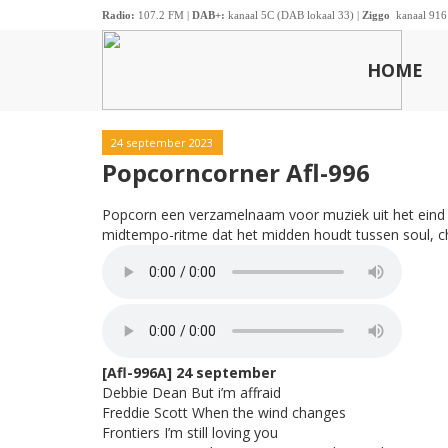
Radio:
107.2 FM |
DAB+:
kanaal 5C (DAB lokaal 33) |
Ziggo
kanaal 916
HOME
24 september 2023
Popcorncorner Afl-996
Popcorn een verzamelnaam voor muziek uit het eind va
midtempo-ritme dat het midden houdt tussen soul, 
[Afl-996A] 24 september
Debbie Dean But i’m affraid
Freddie Scott When the wind changes
Frontiers I’m still loving you