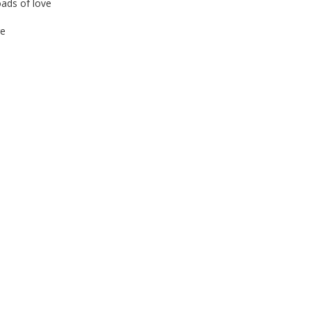
oads of love
re