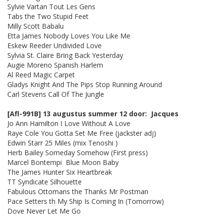
Sylvie Vartan Tout Les Gens
Tabs the Two Stupid Feet
Milly Scott Babalu
Etta James Nobody Loves You Like Me
Eskew Reeder Undivided Love
Sylvia St. Claire Bring Back Yesterday
Augie Moreno Spanish Harlem
Al Reed Magic Carpet
Gladys Knight And The Pips Stop Running Around
Carl Stevens Call Of The Jungle
[Afl-991B] 13 augustus summer 12 door: Jacques
Jo Ann Hamilton I Love Without A Love
Raye Cole You Gotta Set Me Free (jackster adj)
Edwin Starr 25 Miles (mix Tenoshi )
Herb Bailey Someday Somehow (First press)
Marcel Bontempi Blue Moon Baby
The James Hunter Six Heartbreak
TT Syndicate Silhouette
Fabulous Ottomans the Thanks Mr Postman
Pace Setters th My Ship Is Coming In (Tomorrow)
Dove Never Let Me Go