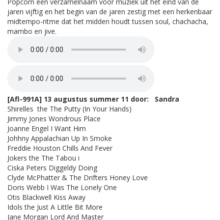
Popcorn een verzamelnaam voor muziek uit het eind van de
jaren vijftig en het begin van de jaren zestig met een herkenbaar
midtempo-ritme dat het midden houdt tussen soul, chachacha,
mambo en jive.
[Afl-991A] 13 augustus summer 11 door: Sandra
Shirelles the The Putty (In Your Hands)
Jimmy Jones Wondrous Place
Joanne Engel I Want Him
Johhny Appalachian Up In Smoke
Freddie Houston Chills And Fever
Jokers the The Tabou i
Ciska Peters Diggeldy Doing
Clyde McPhatter & The Drifters Honey Love
Doris Webb I Was The Lonely One
Otis Blackwell Kiss Away
Idols the Just A Little Bit More
Jane Morgan Lord And Master