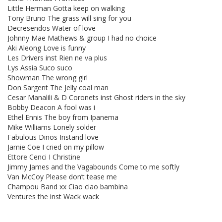
Little Herman Gotta keep on walking
Tony Bruno The grass will sing for you
Decresendos Water of love
Johnny Mae Mathews & group I had no choice
Aki Aleong Love is funny
Les Drivers inst Rien ne va plus
Lys Assia Suco suco
Showman The wrong girl
Don Sargent The Jelly coal man
Cesar Manalili & D Coronets inst Ghost riders in the sky
Bobby Deacon A fool was i
Ethel Ennis The boy from Ipanema
Mike Williams Lonely solder
Fabulous Dinos Instand love
Jamie Coe I cried on my pillow
Ettore Cenci I Christine
Jimmy James and the Vagabounds Come to me softly
Van McCoy Please don’t tease me
Champou Band xx Ciao ciao bambina
Ventures the inst Wack wack