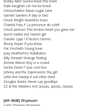
Bobby Allen Gonna leave this town
Dale Vaughan Let me be loved
Untouchables Raisin sugar cane
Garrett Sanders A day or two
Chuck Wright Heartless tears
Chantal Pary F La princesse du solell
Chuck Jackson This broken heart you gave me
Butch Vaden inst Harem girl
Claudio Lippi I Il Nostro Giorno
Ebony Keyes If you knew
Pat Forchetti Young lover
Joey Heatherton Hullabaloo
Billy Stewart Strange feeling
Ronnie Wilson Boy in a crowd
Sacha Distel F Que cest bon
Johnny and the Expressions Shy girl
Little Ann Sweep it out inthe shed
Douglas Banks Never say goodbye
ZZ & the Maskers inst Quizas, quizas, Quizas
[Afl-962B] 29 januari
Carla Thomas Promises