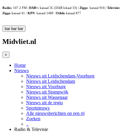
Radio:
107.2 FM |
DAB+:
kanaal 5C (DAB lokaal 33) |
Ziggo
kanaal 916 |
Televisie:
Ziggo
kanaal 41 /
KPN
kanaal 1489 /
Odido
kanaal 877
bar
bar
bar
Midvliet.nl
×
Home
Nieuws
Nieuws uit Leidschendam-Voorburg
Nieuws uit Leidschendam
Nieuws uit Voorburg
Nieuws uit Stompwijk
Nieuws uit Wassenaar
Nieuws uit de regio
Sportnieuws
Alle nieuwsberichten op een rij
Zoeken
.
Radio & Televisie