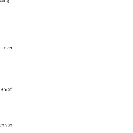
ssing
is over
g en/of
men van