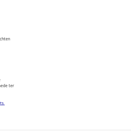
achten
e
mede ter
ts.