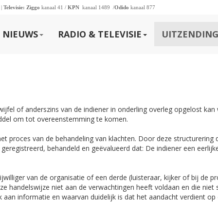
 |
Televisie:
Ziggo
kanaal 41 /
KPN
kanaal 1489 /
Odido
kanaal 877
NIEUWS
RADIO & TELEVISIE
UITZENDING
wijfel of anderszins van de indiener in onderling overleg opgelost kan
middel om tot overeenstemming te komen.
het proces van de behandeling van klachten. Door deze structurering 
geregistreerd, behandeld en geëvalueerd dat: De indiener een eerlijk
illiger van de organisatie of een derde (luisteraar, kijker of bij de p
e handelswijze niet aan de verwachtingen heeft voldaan en die niet s
k aan informatie en waarvan duidelijk is dat het aandacht verdient op