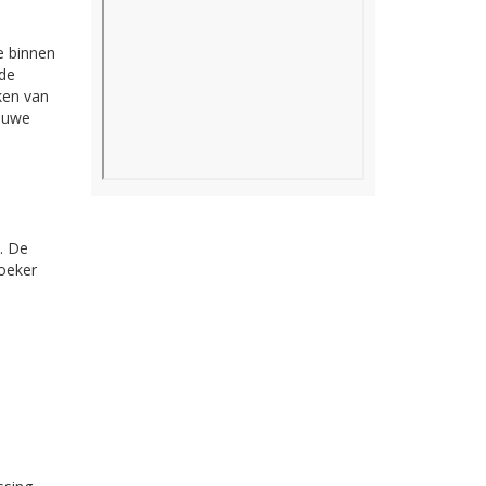
e binnen
 de
jken van
ieuwe
. De
zoeker