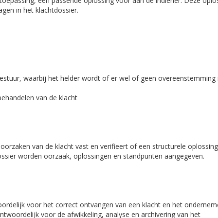
an toepassing, een passende oplossing voor aan de indiener. Deze oplo
agen in het klachtdossier.
stuur, waarbij het helder wordt of er wel of geen overeenstemming 
behandelen van de klacht
 oorzaken van de klacht vast en verifieert of een structurele oplossin
dossier worden oorzaak, oplossingen en standpunten aangegeven.
woordelijk voor het correct ontvangen van een klacht en het onderne
rantwoordelijk voor de afwikkeling, analyse en archivering van het