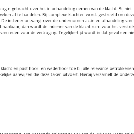
hoogte gebracht over het in behandeling nemen van de klacht. Bij niet
weken af te handelen. Bij complexe klachten wordt gestreefd om dez
n. De indiener ontvangt over de ondernomen actie en afhandeling van
niet haalbaar, dan wordt de indiener van de klacht ruim voor het verstri
an reden voor de vertraging. Tegelijkertijd wordt in dat geval een n
 klacht en past hoor- en wederhoor toe bij alle relevante betrokkenen
elijke aanwijzen die deze taken uitvoert. Hierbij verzamelt de onder