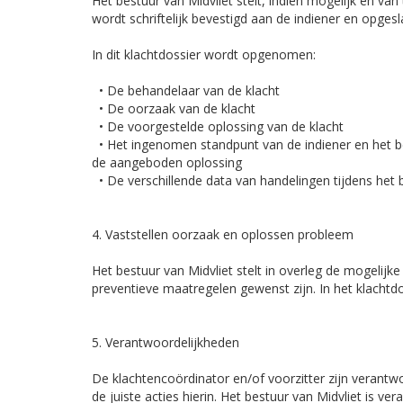
Het bestuur van Midvliet stelt, indien mogelijk en v
wordt schriftelijk bevestigd aan de indiener en opgesl
In dit klachtdossier wordt opgenomen:
• De behandelaar van de klacht
• De oorzaak van de klacht
• De voorgestelde oplossing van de klacht
• Het ingenomen standpunt van de indiener en het be
de aangeboden oplossing
• De verschillende data van handelingen tijdens het 
4. Vaststellen oorzaak en oplossen probleem
Het bestuur van Midvliet stelt in overleg de mogelijke
preventieve maatregelen gewenst zijn. In het klacht
5. Verantwoordelijkheden
De klachtencoördinator en/of voorzitter zijn verant
de juiste acties hierin. Het bestuur van Midvliet is ve