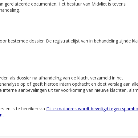
an gerelateerde documenten. Het bestuur van Midvliet is tevens
handeling.
r bestemde dossier. De registratielijst van in behandeling zijnde kl
rden als dossier na afhandeling van de klacht verzameld in het
tenanalyse op of geeft hiertoe intern opdracht en doet verslag aan all
e interne aanbevelingen uit ter voorkoming van nieuwe klachten, als
s en is te bereiken via
Dit e-mailadres wordt beveiligd tegen spambo
n.
.