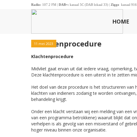
Radio:
107.2 FM |
DAB+:
kanaal 5C (DAB lokaal 33) |
Ziggo
kanaal 916
HOME
Klachtenprocedure
11 mei 2023
Klachtenprocedure
Midvliet gaat ervan uit dat iedere vraag, opmerking, t
Deze klachtenprocedure is een uiterst in te zetten 
Het doel van deze procedure is het structureren van 
klachten van indieners zodanig te worden ontvangen, 
behandeling krijgt.
Onder een klacht verstaan wij een melding van een vrijw
van een programma betrokkene) waaruit blijkt dat onz
verhelpen is als gevolg van een misverstand of gebre
hoger niveau binnen onze organisatie.