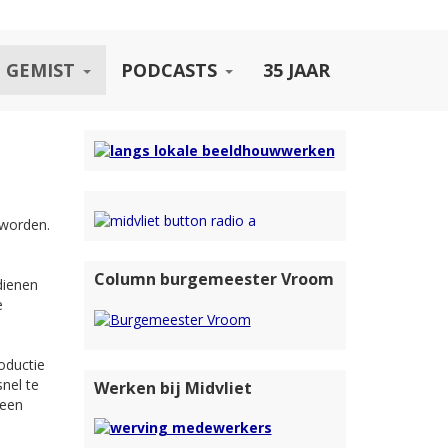
 GEMIST
PODCASTS
35 JAAR
 worden.
Column burgemeester Vroom
dienen
e
roductie
nel te
Werken bij Midvliet
 een