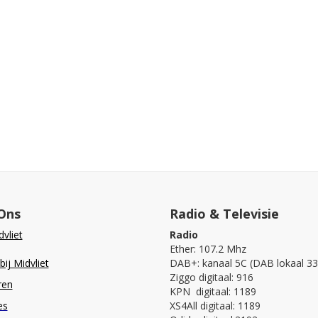
Ons
Radio & Televisie
vliet
Radio
Ether: 107.2 Mhz
ij Midvliet
DAB+: kanaal 5C (DAB lokaal 33
Ziggo digitaal: 916
ren
KPN digitaal: 1189
es
XS4All digitaal: 1189