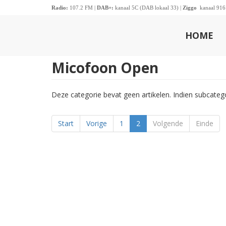
Radio:
107.2 FM |
DAB+:
kanaal 5C (DAB lokaal 33) |
Ziggo
kanaal 916
HOME
Micofoon Open
Deze categorie bevat geen artikelen. Indien subcate
Start
Vorige
1
2
Volgende
Einde