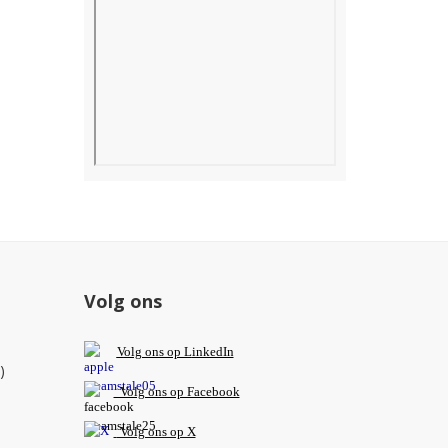
Volg ons
V
olg ons op L
inkedIn
)
Volg ons op Facebook
Volg ons op X