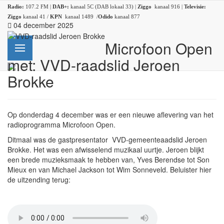
Radio:
107.2 FM |
DAB+:
kanaal 5C (DAB lokaal 33) |
Ziggo
kanaal 916 |
Televisie:
Ziggo
kanaal 41 /
KPN
kanaal 1489 /
Odido
kanaal 877
04 december 2025
Microfoon Open
met: VVD-raadslid Jeroen
Brokke
Op donderdag 4 december was er een nieuwe aflevering van het
radioprogramma Microfoon Open.
Ditmaal was de gastpresentator VVD-gemeenteaadslid Jeroen
Brokke. Het was een afwisselend muzikaal uurtje. Jeroen blijkt
een brede muzieksmaak te hebben van, Yves Berendse tot Son
Mieux en van Michael Jackson tot Wim Sonneveld. Beluister hier
de uitzending terug: