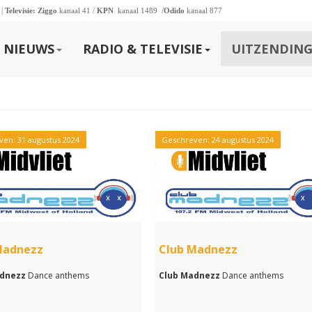
 |
Televisie:
Ziggo
kanaal 41 /
KPN
kanaal 1489 /
Odido
kanaal 877
NIEUWS
RADIO & TELEVISIE
UITZENDING
en: 31 augustus 2024
Geschreven: 24 augustus 2024
Madnezz
Club Madnezz
adnezz
Dance anthems
Club Madnezz
Dance anthems