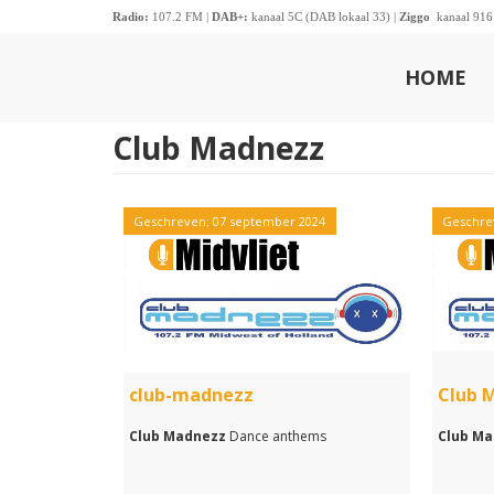
Radio:
107.2 FM |
DAB+:
kanaal 5C (DAB lokaal 33) |
Ziggo
kanaal 916
HOME
Club Madnezz
Geschreven: 07 september 2024
Geschrev
club-madnezz
Club 
Club Madnezz
Dance anthems
Club M