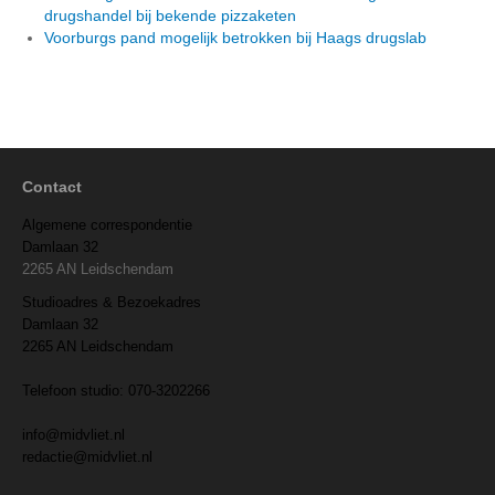
drugshandel bij bekende pizzaketen
Voorburgs pand mogelijk betrokken bij Haags drugslab
Contact
Algemene correspondentie
Damlaan 32
2265 AN Leidschendam
Studioadres & Bezoekadres
Damlaan 32
2265 AN Leidschendam
Telefoon studio: 070-3202266
info@midvliet.nl
redactie@midvliet.nl