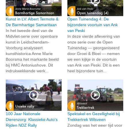
Kunst in LV: Albert Termote &
Open Tuinendag 4: De
De Barmhartige Samaritaan
bijzondere voortuin van Ank
In het tweede deel van de
van Peski
Midvliet-serie over openbare
In deze vierde aflevering van
kunst in Leidschendam-
onze serie over de Open
Voorburg analyseert
Tuinendag — georganiseerd
kunsthistorica Anne Marie
door Groei & Bloei — nemen
Boorsma het markante beeld
we een kijkje in de voortuin
bij HMC Antoniushove. Dit
van Ank van Peski. Dit is een
indrukwekkende werk...
heel bijzondere tuin...
100 Jaar Nationale
Spektakel en Gezelligheid bij
Dierenzorg: Klassieke Auto's
Trekkertrek Wilsveen
Rijden NDZ Rally
Zondag was het weer tijd voor