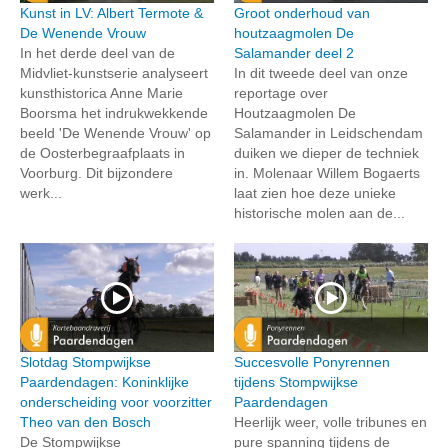
Kunst in LV: Albert Termote &
Groot onderhoud van
De Wenende Vrouw
houtzaagmolen De
In het derde deel van de
Salamander deel 2
Midvliet-kunstserie analyseert
In dit tweede deel van onze
kunsthistorica Anne Marie
reportage over
Boorsma het indrukwekkende
Houtzaagmolen De
beeld 'De Wenende Vrouw' op
Salamander in Leidschendam
de Oosterbegraafplaats in
duiken we dieper de techniek
Voorburg. Dit bijzondere
in. Molenaar Willem Bogaerts
werk...
laat zien hoe deze unieke
historische molen aan de...
Slotdag Stompwijkse
Succesvolle Ponyrennen
Paardendagen: Koninklijke
tijdens Stompwijkse
onderscheiding voor voorzitter
Paardendagen
Theo van den Bosch
Heerlijk weer, volle tribunes en
De Stompwijkse
pure spanning tijdens de