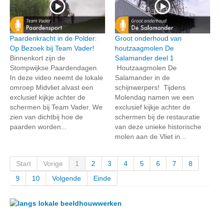
Paardenkracht in de Polder:
Groot onderhoud van
Op Bezoek bij Team Vader!
houtzaagmolen De
Binnenkort zijn de
Salamander deel 1
Stompwijkse Paardendagen.
Houtzaagmolen De
In deze video neemt de lokale
Salamander in de
omroep Midvliet alvast een
schijnwerpers! Tijdens
exclusief kijkje achter de
Molendag namen we een
schermen bij Team Vader. We
exclusief kijkje achter de
zien van dichtbij hoe de
schermen bij de restauratie
paarden worden...
van deze unieke historische
molen aan de Vliet in...
Start
Vorige
1
2
3
4
5
6
7
8
9
10
Volgende
Einde