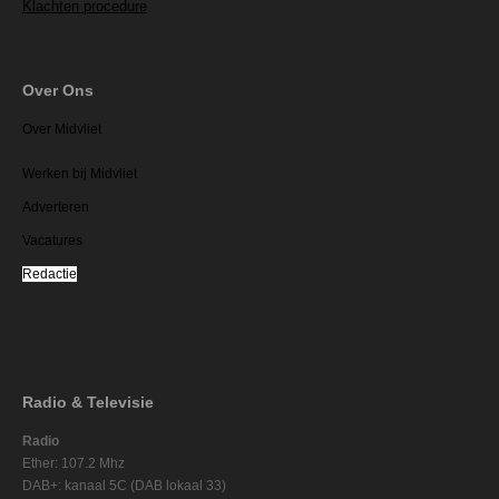
Klachten procedure
Over Ons
Over Midvliet
Werken bij Midvliet
Adverteren
Vacatures
Redactie
Radio & Televisie
Radio
Ether: 107.2 Mhz
DAB+: kanaal 5C (DAB lokaal 33)