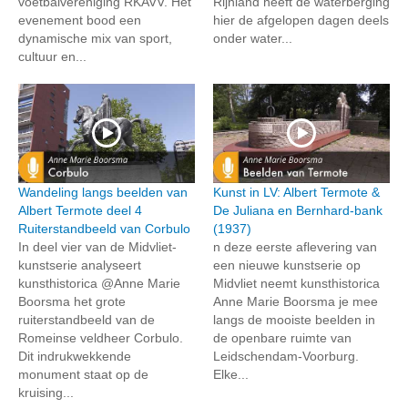
voetbalvereniging RKAVV. Het
Rijnland heeft de waterberging
evenement bood een
hier de afgelopen dagen deels
dynamische mix van sport,
onder water...
cultuur en...
Wandeling langs beelden van
Kunst in LV: Albert Termote &
Albert Termote deel 4
De Juliana en Bernhard-bank
Ruiterstandbeeld van Corbulo
(1937)
In deel vier van de Midvliet-
n deze eerste aflevering van
kunstserie analyseert
een nieuwe kunstserie op
kunsthistorica @Anne Marie
Midvliet neemt kunsthistorica
Boorsma het grote
Anne Marie Boorsma je mee
ruiterstandbeeld van de
langs de mooiste beelden in
Romeinse veldheer Corbulo.
de openbare ruimte van
Dit indrukwekkende
Leidschendam-Voorburg.
monument staat op de
Elke...
kruising...