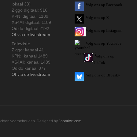
lokaal 33)
Volg ons op Facebook
Ziggo digitaal: 916
KPN digitaal: 1189
Volg ons op X
XS4All digitaal: 1189
Odido digitaal:2192
Volg ons op Instagram
Of via de livestream
Volg
ons op
YouTube
Televisie
Ziggo: kanaal 41
KPN: kanaal 1489
Volg ons op
XS4All: kanaal 1489
TikTok
Odido kanaal 877
Of via de livestream
Volg ons op Bluesky
rechten voorbehouden. Designed by
JoomlArt.com
.