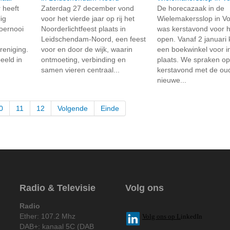
heeft
Zaterdag 27 december vond
De horecazaak in de
ig
voor het vierde jaar op rij het
Wielemakersslop in V
toernooi
Noorderlichtfeest plaats in
was kerstavond voor he
Leidschendam-Noord, een feest
open. Vanaf 2 januari
reniging.
voor en door de wijk, waarin
een boekwinkel voor i
eeld in
ontmoeting, verbinding en
plaats. We spraken o
samen vieren centraal...
kerstavond met de ou
nieuwe...
0
11
12
Volgende
Einde
Radio & Televisie
Volg ons
Radio
Ether: 107.2 Mhz
V
olg ons op L
inkedIn
DAB+: kanaal 5C (DAB