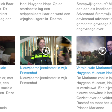
Niek Baar
Heel Huygens Hapt. Op de
Stompwijk gebeurt? Me
. Dit
startlocatie lag een
dan aan als kandidaat
rkest
strippenkaart klaar en werd een
Adviesraad Stompwijk
dag een
wijnglas uitgereikt. Daarna...
adviesraad adviseert 
..
gemeente gevraagd é
ongevraagd over...
iale
Nieuwjaarsbijeenkomst in wijk
Vernieuwde Marianne
Prinsenhof
Huygens Museum Nota
s er, met
Nieuwjaarsbijeenkomst in wijk
De Marianne zaal in h
t, een
Prinsenhof
Huygens Museum, Not
 sociale
is vernieuwd. Een bij
en. Deze
nieuwe aanwinst is het 
Gezicht over de velde
Rusthof en toont het ui
mein.
Prinses Marianne...