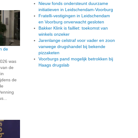
Nieuw fonds ondersteunt duurzame
initiatieven in Leidschendam-Voorburg
Fratelli-vestigingen in Leidschendam
en Voorburg onverwacht gesloten
Bakker Klink is failliet: toekomst van
winkels onzeker
Jarenlange celstraf voor vader en zoon
vanwege drugshandel bij bekende
n de
pizzaketen
Voorburgs pand mogelijk betrokken bij
2026 was
Haags drugslab
 van de
in
ijdens de
de
Penning
s...