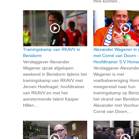
Hoe kunnen...
Trainingskamp van RKAVV in
Alexander Wagener in 
Benidorm
met Corné van Doorn -
Verslaggever Alexander
Hoofdtrainer S.V Honse
Wagener sprak afgelopen
Verslaggever Alexande
weekend in Benidorm tijdens het
Wagener is met
trainingskamp van RKAVV met
voetbalvereniging Hons
Jeroen Hoefnagel, hoofdtrainer
meegereisd naar hun
van RKAVV en met het
trainingskamp op Beni
aanstormende talent Kasper
het strand van Benido
Hillen....
Alexander met Voorbur
Corné van Doorn,...