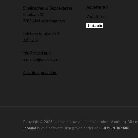
Adverteren
Studioadres & Bezoekadres
Damlaan 32
Vacatures
2265 AN Leidschendam
Redactie
Telefoon studio: 070-
3202266
info@midvliet.nl
redactie@midvliet.nl
Klachten procedure
Copyright © 2026 Laatste nieuws uit Leidschendam-Voorburg. Alle 
Joomla!
is vrije software uitgegeven onder de
GNU/GPL licentie.