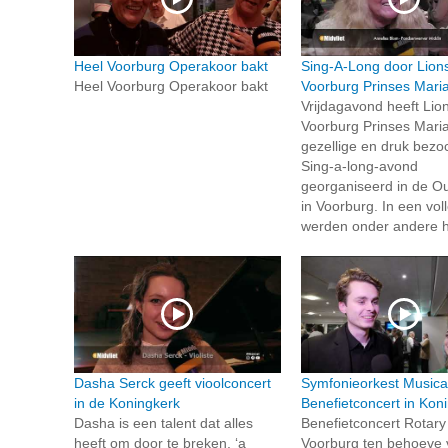
Heel Voorburg Operakoor bakt
Sing-A-Long door Lion
Heel Voorburg Operakoor bakt
Voorburg Prinses Mari
Vrijdagavond heeft Lio
Voorburg Prinses Mari
gezellige en druk bezo
Sing-a-long-avond
georganiseerd in de O
in Voorburg. In een vol
werden onder andere hi
Dasha Serck geeft vioolconcert
Symfonieorkest Musica
in de Koningkerk
Benefietconcert in Kon
Dasha is een talent dat alles
Benefietconcert Rotary
heeft om door te breken, ‘a
Voorburg ten behoeve 