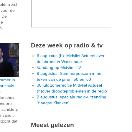
ldt u zich
 voor de
. De
de
n
Deze week op radio & tv
6 augustus (h): Midvliet Actueel over
duinbrand in Wassenaar
Vandaag op Midvliet TV
9 augustus: Summerpopcorn in het
teken van de jaren '50 en '60
kamer in
30 juli: zomereditie Midvliet Actueel
rishuis
(h)over droogteproblemen in de regio
et
2 augustus: speciale radio-uitzending
arishuis
'Haagse Klanken'
zondere
schilderij
n vanuit
tzicht dat
Meest gelezen