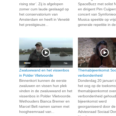
rising star’. Zij is afgelopen
SpaceBuzz met solist 
zomer cum laude geslaagd op
en dirigent Pim Cuijpers
het conservatorium van
concert van Symfonieo
Amsterdam en heeft in Venetië
Musica speelde op vrij
het prestigieuze...
generale repetitie in de.
Zwaluwwand en het vissenbos
Themabijeenkomst Soc
in Polder Vlietvoorde
verbondenheid
Binnenkort kunnen de eerste
Donderdag 20 januari i
zwaluwen en vissen hun plek
het oog op de toekoms
vinden in de zwaluwwand en het
themabijeenkomst over
vissenbos in Polder Vlietvoorde.
verbondenheid gehoud
Wethouders Bianca Bremer en
bijeenkomst werd
Marcel Belt namen samen met
georganiseerd door de
hoogheemraad van...
Adviesraad Sociaal Do