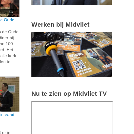
 de Oude
Werken bij Midvliet
in de Oude
iner bij
dan 100
rd. Het
olle kerk
en te
Nu te zien op Midvliet TV
viesraad
 er in