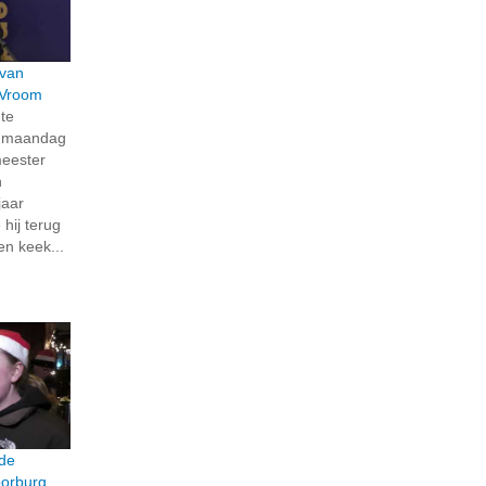
 van
 Vroom
te
p maandag
meester
n
jaar
 hij terug
en keek...
 de
oorburg