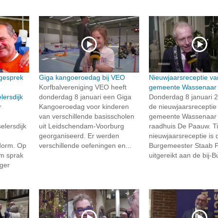
gesprek
Giga kangoeroedag bij VEO
Nieuwjaarsreceptie va
Korfbalvereniging VEO heeft
gemeente Wassenaar
lersdijk
donderdag 8 januari een Giga
Donderdag 8 januari 
r
Kangoeroedag voor kinderen
de nieuwjaarsreceptie
van verschillende basisscholen
gemeente Wassenaar 
elersdijk
uit Leidschendam-Voorburg
raadhuis De Paauw. T
georganiseerd. Er werden
nieuwjaarsreceptie is 
dorm. Op
verschillende oefeningen en...
Burgemeester Staab 
rm sprak
uitgereikt aan de bij-Bu
ger