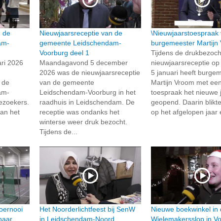
n de
Nieuwjaarsreceptie van de
\Nieuwjaarstoespraak
am-
gemeente Leidschendam-
burgemeester Martijn
Voorburg deel 1
Tijdens de drukbezoch
ri 2026
Maandagavond 5 december
nieuwjaarsreceptie o
2026 was de nieuwjaarsreceptie
5 januari heeft burge
 de
van de gemeente
Martijn Vroom met ee
am-
Leidschendam-Voorburg in het
toespraak het nieuwe 
ezoekers.
raadhuis in Leidschendam. De
geopend. Daarin blikte
van het
receptie was ondanks het
op het afgelopen jaar 
winterse weer druk bezocht.
Tijdens de...
toernooi
Het Noorderlichtfeest bij SenW
Nieuwe boekwinkel in
naar
in Leidschendam-Noord
Wielemakersslop in V