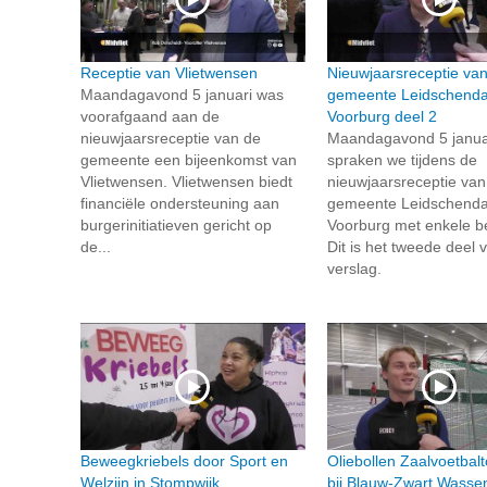
Receptie van Vlietwensen
Nieuwjaarsreceptie va
Maandagavond 5 januari was
gemeente Leidschend
voorafgaand aan de
Voorburg deel 2
nieuwjaarsreceptie van de
Maandagavond 5 janua
gemeente een bijeenkomst van
spraken we tijdens de
Vlietwensen. Vlietwensen biedt
nieuwjaarsreceptie van
financiële ondersteuning aan
gemeente Leidschend
burgerinitiatieven gericht op
Voorburg met enkele b
de...
Dit is het tweede deel 
verslag.
Beweegkriebels door Sport en
Oliebollen Zaalvoetbal
Welzijn in Stompwijk
bij Blauw-Zwart Wasse