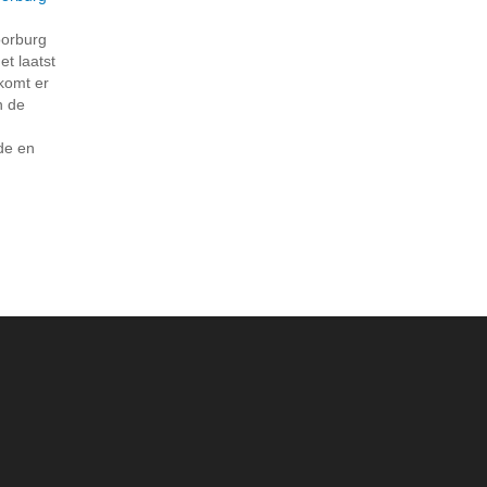
oorburg
t laatst
 komt er
n de
p
de en