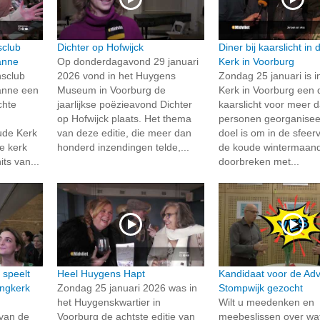
sclub
Dichter op Hofwijck
Diner bij kaarslicht in
anne
Op donderdagavond 29 januari
Kerk in Voorburg
nsclub
2026 vond in het Huygens
Zondag 25 januari is 
anne een
Museum in Voorburg de
Kerk in Voorburg een d
chte
jaarlijkse poëzieavond Dichter
kaarslicht voor meer 
op Hofwijck plaats. Het thema
personen georganisee
ude Kerk
van deze editie, die meer dan
doel is om in de sfeerv
le kerk
honderd inzendingen telde,...
de koude wintermaand
ts van...
doorbreken met...
 speelt
Heel Huygens Hapt
Kandidaat voor de Ad
ingkerk
Zondag 25 januari 2026 was in
Stompwijk gezocht
het Huygenskwartier in
Wilt u meedenken en
van de
Voorburg de achtste editie van
meebeslissen over wat