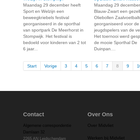
Maandag 29 december heeft
Maandag 29 december 
Sport en Welzijn een
Blauw-Zwart een gezell
beweegkriebels festival
Oliebollen Zaalvoetbal
georganiseerd in de sporthal
georganiseerd voor de
van sportpark De Meerhorst in
jeugdspelers van de ve
Stompwijk. Het festival is
Het toernooi werd gesp
bedoeld voor kinderen van 2 tot
de mooie Sporthal De
6 jaar...
Duinpan....
Start
Vorige
3
4
5
6
7
8
9
1
Contact
Over Ons
Over Midvliet
Algemene correspondentie
Damlaan 32
Werken bij Midvliet
2265 AN Leidschendam