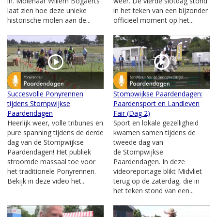
in. Molenaar Willem Bogaerts
weer. De vierde slotdag stond
laat zien hoe deze unieke
in het teken van een bijzonder
historische molen aan de...
officieel moment op het...
Succesvolle Ponyrennen
Stompwijkse Paardendagen:
tijdens Stompwijkse
Paardensport en Landleven
Paardendagen
Fair (Dag 2)
Heerlijk weer, volle tribunes en
Sport en lokale gezelligheid
pure spanning tijdens de derde
kwamen samen tijdens de
dag van de Stompwijkse
tweede dag van
Paardendagen! Het publiek
de Stompwijkse
stroomde massaal toe voor
Paardendagen. In deze
het traditionele Ponyrennen.
videoreportage blikt Midvliet
Bekijk in deze video het...
terug op de zaterdag, die in
het teken stond van een...