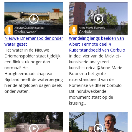
Nieuwe Driemanspolder onder
Wandeling langs beelden van
water gezet
Albert Termote deel 4
Het water in de Nieuwe
Ruiterstandbeeld van Corbulo
Driemanspolder staat tijdelijk
In deel vier van de Midvliet-
een flink stuk hoger dan
kunstserie analyseert
normaal! Het
kunsthistorica @Anne Marie
Hoogheemraadschap van
Boorsma het grote
Rijnland heeft de waterberging
ruiterstandbeeld van de
hier de afgelopen dagen deels
Romeinse veldheer Corbulo.
onder water...
Dit indrukwekkende
monument staat op de
kruising...