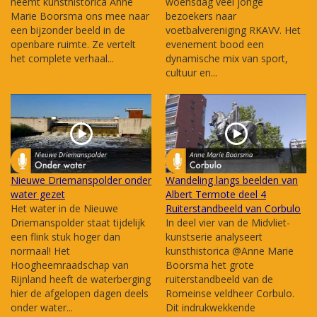
neemt kunsthistorica Anne
woensdag veel jonge
Marie Boorsma ons mee naar
bezoekers naar
een bijzonder beeld in de
voetbalvereniging RKAVV. Het
openbare ruimte. Ze vertelt
evenement bood een
het complete verhaal...
dynamische mix van sport,
cultuur en...
Nieuwe Driemanspolder onder
Wandeling langs beelden van
water gezet
Albert Termote deel 4
Het water in de Nieuwe
Ruiterstandbeeld van Corbulo
Driemanspolder staat tijdelijk
In deel vier van de Midvliet-
een flink stuk hoger dan
kunstserie analyseert
normaal! Het
kunsthistorica @Anne Marie
Hoogheemraadschap van
Boorsma het grote
Rijnland heeft de waterberging
ruiterstandbeeld van de
hier de afgelopen dagen deels
Romeinse veldheer Corbulo.
onder water...
Dit indrukwekkende