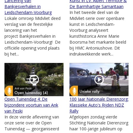
Lancering van
Kunst in LV: Albert Termote &
Bankjesverhalen in
De Barmhartige Samaritaan
Leidschendam-Voorburg
In het tweede deel van de
Lokale omroep Midvliet deed
Midvliet-serie over openbare
verslag van de feestelijke
kunst in Leidschendam-
lancering van het
Voorburg analyseert
project Bankjesverhalen in
kunsthistorica Anne Marie
Leidschendam-Voorburg! De
Boorsma het markante beeld
officiële opening vond plaats
bij HMC Antoniushove. Dit
bij het...
indrukwekkende werk...
Open Tuinendag 4: De
100 Jaar Nationale Dierenzorg:
bijzondere voortuin van Ank
Klassieke Auto's Rijden NDZ
van Peski
Rally
In deze vierde aflevering van
Afgelopen zondag vierde
onze serie over de Open
Stichting Nationale Dierenzorg
Tuinendag — georganiseerd
haar 100-jarige jubileum op