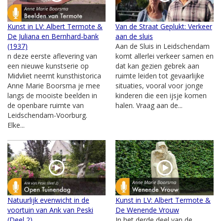
Kunst in LV: Albert Termote &
Van de Straat Geplukt: Verkeer
De Juliana en Bernhard-bank
aan de sluis
(1937)
Aan de Sluis in Leidschendam
n deze eerste aflevering van
komt allerlei verkeer samen en
een nieuwe kunstserie op
dat kan gezien gebrek aan
Midvliet neemt kunsthistorica
ruimte leiden tot gevaarlijke
Anne Marie Boorsma je mee
situaties, vooral voor jonge
langs de mooiste beelden in
kinderen die een ijsje komen
de openbare ruimte van
halen. Vraag aan de...
Leidschendam-Voorburg.
Elke...
Natuurlijk evenwicht in de
Kunst in LV: Albert Termote &
voortuin van Ank van Peski
De Wenende Vrouw
(Deel 2)
In het derde deel van de