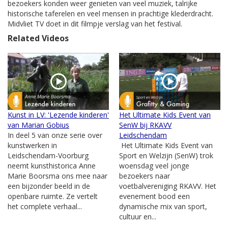
bezoekers konden weer genieten van veel muziek, talrijke
historische taferelen en veel mensen in prachtige klederdracht.
Midvliet TV doet in dit filmpje verslag van het festival.
Related Videos
Kunst in LV: 'Lezende kinderen'
Het Ultimate Kids Event van
van Marian Gobius
SenW bij RKAVV
In deel 5 van onze serie over
Leidschendam
kunstwerken in
Het Ultimate Kids Event van
Leidschendam-Voorburg
Sport en Welzijn (SenW) trok
neemt kunsthistorica Anne
woensdag veel jonge
Marie Boorsma ons mee naar
bezoekers naar
een bijzonder beeld in de
voetbalvereniging RKAVV. Het
openbare ruimte. Ze vertelt
evenement bood een
het complete verhaal...
dynamische mix van sport,
cultuur en...