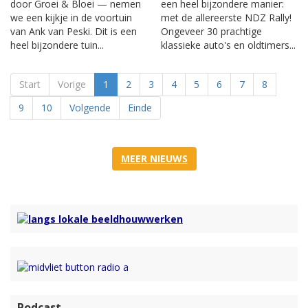
door Groei & Bloei — nemen
een heel bijzondere manier:
we een kijkje in de voortuin
met de allereerste NDZ Rally!
van Ank van Peski. Dit is een
Ongeveer 30 prachtige
heel bijzondere tuin...
klassieke auto's en oldtimers...
Start
Vorige
1
2
3
4
5
6
7
8
9
10
Volgende
Einde
MEER NIEUWS
Podcast